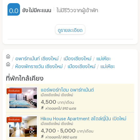
เฟอร์นิเจอร์-ตู้, เตียง
0.0
ยังไม่มีคะแนน
ไม่มีรีวิวจากผู้เข้าพัก
เครื่องทำน้ำอุ่น
พัดลม
ดูรายละเอียด
มี TV
ยังไม่มีรีวิวของอพาร์ทเม้นท์นี้
ตู้เย็น
อพาร์ทเม้นท์
เชียงใหม่
เมืองเชียงใหม่
แม่เหียะ
โซฟา
เขียนรีวิวแรกของอพาร์ทเม้นท์นี้
ห้องพักรายวัน
เชียงใหม่
เมืองเชียงใหม่
แม่เหียะ
โต๊ะ - เก้าอี้ทำงาน
ที่พักใกล้เคียง
เตาปรุงอาหาร
แอร์พอร์ทโฮม อพาร์ทเม้นต์
เมืองเชียงใหม่ เชียงใหม่
อนุญาตให้เลี้ยงสัตว์
4,500
บาท/เดือน
อนุญาตให้สูบบุหรี่ในห้องพัก
ห่างออกไป 910 เมตร
Hikou House Apartment สไตล์ญี่ปุ่น เปิดใหม่
โทรศัพท์สายตรง
เมืองเชียงใหม่ เชียงใหม่
4,700 - 5,000
บาท/เดือน
ที่จอดรถ
ห่างออกไป 960 เมตร