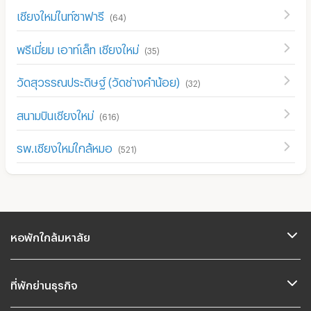
เชียงใหม่ไนท์ซาฟารี
(
64
)
พรีเมี่ยม เอาท์เล็ท เชียงใหม่
(
35
)
วัดสุวรรณประดิษฐ์ (วัดช่างคำน้อย)
(
32
)
สนามบินเชียงใหม่
(
616
)
รพ.เชียงใหม่ใกล้หมอ
(
521
)
หอพักใกล้มหาลัย
ที่พักย่านธุรกิจ