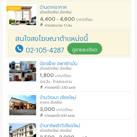
ที่จอดรถมอเตอร์ไซด์/จักรยาน
บ้านตากอากาศ
เมืองเชียงใหม่ เชียงใหม่
ลิฟต์
4,400 - 4,600
บาท/เดือน
ห่างประมาณ 1.1 กม.
สระว่ายน้ำ
สนใจลงโฆษณาตำแหน่งนี้
โรงยิม / ฟิตเนส
02-105-4287
อินเทอร์เน็ตไร้สาย (WIFI) ในห้อง
ดูรายละเอียด
เคเบิลทีวี / ดาวเทียม
น้องฝ้าย อพาร์ทเม้น
เมืองเชียงใหม่ เชียงใหม่
มีระบบรักษาความปลอดภัย (keycard)
1,800
บาท/เดือน
รายวัน : โทรสอบถาม
มีระบบรักษาความปลอดภัย (สแกนลายนิ้วมือ)
ห่างออกไป 330 เมตร
กล้องวงจรปิด (CCTV)
บ้านวัฒนา เชียงใหม่
หางดง เชียงใหม่
รปภ.
3,000
บาท/เดือน
ห่างออกไป 610 เมตร
ร้านขายอาหาร
บ้านทรัพย์ทวี​เชียงใหม่
ร้านค้า สะดวกซื้อ
เมืองเชียงใหม่ เชียงใหม่
2,500 - 3,000