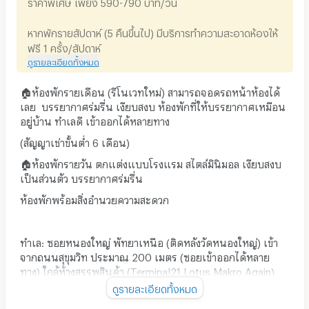
ราคาพิเศษ เพียง 590-790 บาท/วัน
หากพักรายสัปดาห์ (5 คืนขึ้นไป) มีบริการทำความสะอาดห้องให้
ฟรี 1 ครั้ง/สัปดาห์
ดูรายละเอียดทั้งหมด
🏠ห้องพักรายเดือน (รีโนเวทใหม่) สามารถจอดรถหน้าห้องได้
เลย บรรยากาศร่มรื่น เงียบสงบ ห้องพักที่ให้บรรยากาศเหมือน
อยู่บ้าน ทำเลดี เข้าออกได้หลายทาง
(สัญญาเช่าขั้นต่ำ 6 เดือน)
🏠ห้องพักรายวัน ตกแต่งแบบโรงแรม สไตล์มินิมอล เงียบสงบ
เป็นส่วนตัว บรรยากาศร่มรื่น
ห้องพักพร้อมสิ่งอำนวยความสะดวก
ทำเล: ซอยหนองใหญ่ พัทยาเหนือ (ติดหลังวัดหนองใหญ่) เข้า
จากถนนสุขุมวิท ประมาณ 200 เมตร (ซอยเข้าออกได้หลาย
ทาง) ใกล้ห้างสรรพสินค้า (Terminal21,Lotus,Makro,Again)
ใกล้โรงพยาบาลกรุงเทพพัทยา, ใกล้สถานีขนส่งรุ่งเรืองพัทยา
ดูรายละเอียดทั้งหมด
เหนือ