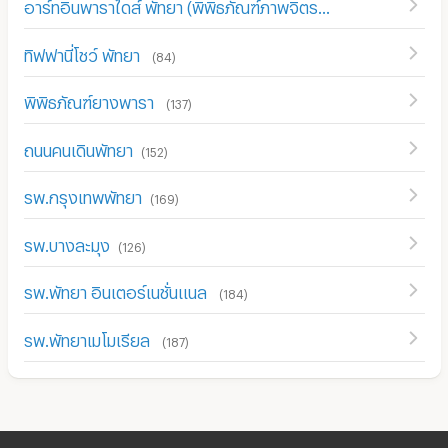
อาร์ทอินพาราไดส์ พัทยา (พิพิธภัณฑ์ภาพจิตรกรรม 3 มิติ พัทยา)
ทิฟฟานี่โชว์ พัทยา
(
84
)
พิพิธภัณฑ์ยางพารา
(
137
)
ถนนคนเดินพัทยา
(
152
)
รพ.กรุงเทพพัทยา
(
169
)
รพ.บางละมุง
(
126
)
รพ.พัทยา อินเตอร์เนชั่นแนล
(
184
)
รพ.พัทยาเมโมเรียล
(
187
)