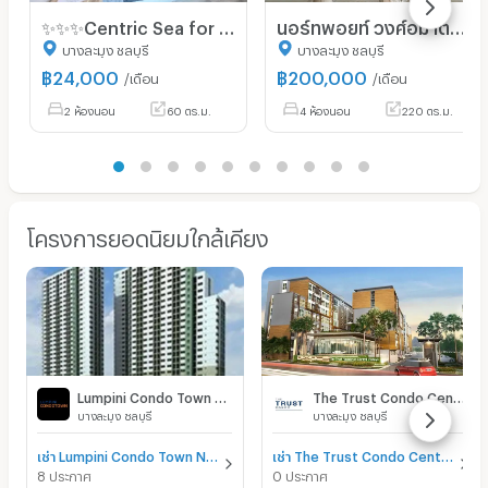
✨✨✨Centric Sea for rent 59 sq.m ตึก C ห้องมุม ชั้น7✨✨✨ ห้องกว้างมากกกก
นอร์ทพอยท์ วงศ์อมาตย์ คอนโดดูเพล็กซ์ให้เช่า 4 ห้องนอน 220 ตร.ม. ชั้นสูง หาดวงศ์อมาตย์
บางละมุง ชลบุรี
บางละมุง ชลบุรี
฿
24,000
฿
200,000
/เดือน
/เดือน
2 ห้องนอน
60 ตร.ม.
4 ห้องนอน
220 ตร.ม.
โครงการยอดนิยมใกล้เคียง
Lumpini Condo Town North Pattaya - Sukhumvit
The Trust Condo Central Pattaya
บางละมุง ชลบุรี
บางละมุง ชลบุรี
เช่า Lumpini Condo Town North Pattaya - Sukhumvit
เช่า The Trust Condo Central Pattaya
8 ประกาศ
0 ประกาศ