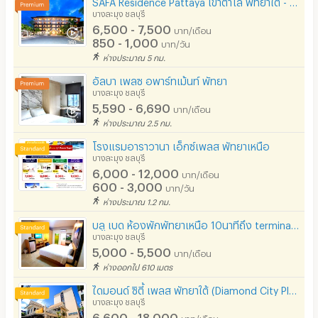
SAFA Residence Pattaya เขาตาโล พัทยาใต้ - ใกล้สถานีรถไฟพัทยาใต้
บางละมุง ชลบุรี
ลิฟต์
6,500 - 7,500
บาท/เดือน
850 - 1,000
บาท/วัน
สระว่ายน้ำ
ห่างประมาณ 5 กม.
โรงยิม / ฟิตเนส
อัลบา เพลซ อพาร์ทเม้นท์ พัทยา
บางละมุง ชลบุรี
อินเทอร์เน็ตไร้สาย (WIFI) ในห้อง
5,590 - 6,690
บาท/เดือน
ห่างประมาณ 2.5 กม.
เคเบิลทีวี / ดาวเทียม
โรงแรมอาราวานา เอ็กซ์เพลส พัทยาเหนือ
มีระบบรักษาความปลอดภัย (keycard)
บางละมุง ชลบุรี
6,000 - 12,000
บาท/เดือน
มีระบบรักษาความปลอดภัย (สแกนลายนิ้วมือ)
600 - 3,000
บาท/วัน
ห่างประมาณ 1.2 กม.
กล้องวงจรปิด (CCTV)
บลู เบด ห้องพักพัทยาเหนือ 10นาทีถึง terminal21
รปภ.
บางละมุง ชลบุรี
5,000 - 5,500
บาท/เดือน
ร้านขายอาหาร
ห่างออกไป 610 เมตร
ร้านค้า สะดวกซื้อ
ไดมอนด์ ซิตี้ เพลส พัทยาใต้ (Diamond City Place)
บางละมุง ชลบุรี
ร้านซัก-รีด / มีบริการเครื่องซักผ้า
6,600 - 18,000
บาท/เดือน