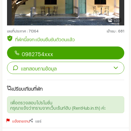
1/23
เลขที่ประกาศ
:
71364
เข้าชม
:
681
ที่พักนี้ลงทะเบียนยืนยันตัวตนแล้ว
0982754xxx
แชทสอบถามข้อมูล
เปรียบเทียบที่พัก
เพื่อตรวจสอบโปรโมชั่น
กรุณาแจ้งว่าทราบจากเว็บเร้นท์ฮับ (RentHub.in.th) ค่ะ
แจ้งรายงาน
แชร์