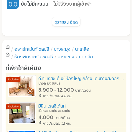
0.0
ยังไม่มีคะแนน
ไม่มีรีวิวจากผู้เข้าพัก
เครื่องทำน้ำอุ่น
พัดลม
ดูรายละเอียด
มี TV
ยังไม่มีรีวิวของอพาร์ทเม้นท์นี้
ตู้เย็น
อพาร์ทเม้นท์
ชลบุรี
บางละมุง
นาเกลือ
โซฟา
เขียนรีวิวแรกของอพาร์ทเม้นท์นี้
ห้องพักรายวัน
ชลบุรี
บางละมุง
นาเกลือ
โต๊ะ - เก้าอี้ทำงาน
ที่พักใกล้เคียง
เตาปรุงอาหาร
ดี.ที. เรสซิเด้นซ์ ห้องใหญ่ กว้าง เดินทางสะดวก (D.T. Residence)
บางละมุง ชลบุรี
อนุญาตให้เลี้ยงสัตว์
8,900 - 12,000
บาท/เดือน
อนุญาตให้สูบบุหรี่ในห้องพัก
ห่างประมาณ 4.8 กม.
มิลิน เรสซิเด้นท์
โทรศัพท์สายตรง
เมืองขอนแก่น ขอนแก่น
4,000
บาท/เดือน
ที่จอดรถ
ห่างประมาณ 1.2 กม.
ที่จอดรถมอเตอร์ไซด์/จักรยาน