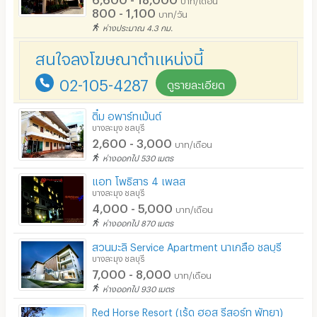
800 - 1,100
บาท/วัน
ร้านทำผม-เสริมสวย
ห่างประมาณ 4.3 กม.
สถานี charge รถไฟฟ้า
สนใจลงโฆษณาตำแหน่งนี้
02-105-4287
ดูรายละเอียด
ติ๋ม อพาร์ทเม้นต์
บางละมุง ชลบุรี
2,600 - 3,000
บาท/เดือน
ห่างออกไป 530 เมตร
แอท โพธิสาร 4 เพลส
บางละมุง ชลบุรี
4,000 - 5,000
บาท/เดือน
ห่างออกไป 870 เมตร
สวนมะลิ Service Apartment นาเกลือ ชลบุรี
บางละมุง ชลบุรี
7,000 - 8,000
บาท/เดือน
ห่างออกไป 930 เมตร
Red Horse Resort (เร้ด ฮอส รีสอร์ท พัทยา)