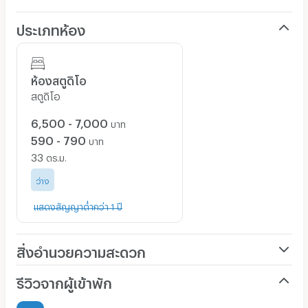
ประเภทห้อง
ขนาดห้อง: ประมาณ 33 ตร.ม.
รายละเอียดห้อง: แอร์ / ห้องน้ำในตัว / เครื่องทำน้ำอุ่น / พื้นที่
ห้องสตูดิโอ
ครัวอเนกประสงค์แยกด้านหลัง (ทำครัว/ซักล้าง) / เตียง 5 ฟุต
สตูดิโอ
/ ชั้นวางของ / ราวแขวนผ้า
6,500 - 7,000
บาท
สิ่งอำนวยความสะดวกอื่นๆ: ที่จอดรถหน้าห้อง / ฟรี wifi / มี
590 - 790
กล้องวงจรปิดดูแลความปลอดภัย
บาท
33
ตร.ม.
ว่าง
❌ไม่อนุญาตให้เลี้ยงสัตว์ทุกประเภท❌
**ไม่รับจอง หากไม่ได้เข้ามาดูห้องจริง / ขอสงวนสิทธิ์ให้คนที่
แสดงสัญญาต่ำกว่า 1 ปี
เข้ามาดูห้องและจองทำสัญญาที่หน้างานก่อนเท่านั้น**
สิ่งอำนวยความสะดวก
เครื่องปรับอากาศ
รีวิวจากผู้เข้าพัก
เฟอร์นิเจอร์-ตู้, เตียง