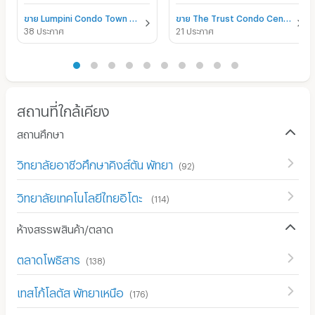
ขาย Lumpini Condo Town North Pattaya - Sukhumvit
ขาย The Trust Condo Central Pattaya
38 ประกาศ
21 ประกาศ
สถานที่ใกล้เคียง
สถานศึกษา
วิทยาลัยอาชีวศึกษาคิงส์ตัน พัทยา
(
92
)
วิทยาลัยเทคโนโลยีไทยอิโตะ
(
114
)
ห้างสรรพสินค้า/ตลาด
ตลาดโพธิสาร
(
138
)
เทสโก้โลตัส พัทยาเหนือ
(
176
)