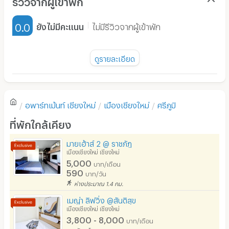
รีวิวจากผู้เข้าพัก
- ไม่รับจองเล่นๆ กรุณาตัดสินใจก่อนชำระเงินมัดจำ งดคืนเงิน
เฟอร์นิเจอร์-ตู้, เตียง
มัดจำทุกกรณี**
0.0
ยังไม่มีคะแนน
ไม่มีรีวิวจากผู้เข้าพัก
เครื่องทำน้ำอุ่น
- หอพักรวม ชาย และหญิง *ไม่สะดวกรับมีเด็กอายุต่ำกว่า
12ปี
พัดลม
ดูรายละเอียด
- สอบถามจองห้องพักล่วงหน้า 1 เดือนไม่รับย้ายเข้าด่วนมาจาก
มี TV
ที่อื่น ขออภัยในความไม่สะดวก
ยังไม่มีรีวิวของอพาร์ทเม้นท์นี้
-ไม่มีที่จอดรถยนต์ **
ตู้เย็น
อพาร์ทเม้นท์
เชียงใหม่
เมืองเชียงใหม่
ศรีภูมิ
โซฟา
เขียนรีวิวแรกของอพาร์ทเม้นท์นี้
ที่พักใกล้เคียง
โต๊ะ - เก้าอี้ทำงาน
มายเฮ้าส์ 2 @ ราชภัฏ
เตาปรุงอาหาร
เมืองเชียงใหม่ เชียงใหม่
5,000
บาท/เดือน
อนุญาตให้เลี้ยงสัตว์
590
บาท/วัน
ห่างประมาณ 1.4 กม.
อนุญาตให้สูบบุหรี่ในห้องพัก
เมญ่า ลิฟวิ่ง @สันติสุข
โทรศัพท์สายตรง
เมืองเชียงใหม่ เชียงใหม่
3,800 - 8,000
บาท/เดือน
ที่จอดรถ