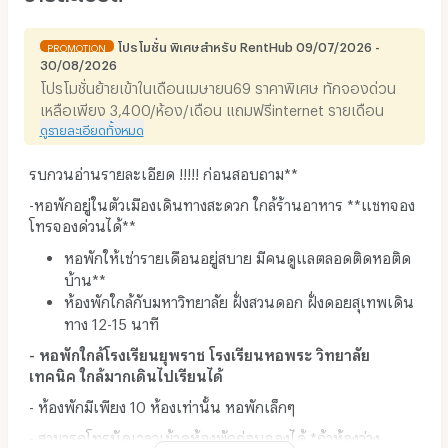
โปรโมชั่น พิเศษสำหรับ RentHub 09/07/2026 -
PROMOTION
30/08/2026
โปรโมชั่นย้ายเข้าในเดือนเมษายน69 ราคาพิเศษ ทักจองด่วน
เหลือเพียง 3,400/ห้อง/เดือน แถมฟรีinternet รายเดือน
ดูรายละเอียดทั้งหมด
รบกวนอ่านรายละเอียด !!!!! ก่อนสอบถาม**
-หอพักอยู่ในตัวเมืองเดินทางสะดวก ใกล้ร้านอาหาร **แชทจอง
โทรจองด่วนได้**
หอพักให้เช่ารายเดือนอยู่สบาย มีคนดูแลตลอดติดหอติด
บ้าน**
ห้องพักใกล้กับมหาวิทยาลัย ฝั่งสวนดอก ฝั่งดอยสุเทพเดิน
ทาง 12-15 นาที
- หอพักใกล้โรงเรียนยุพราช โรงเรียนหอพระ วิทยาลัย
เทคนิค ใกล้มากเดินไปเรียนได้
- ห้องพักมีเพียง 10 ห้องเท่านั้น หอพักเล็กๆ
- สามารถโทรนัดเวลาเข้าดูห้องพักก่อนจองได้ *ถ้าห้องว่าง