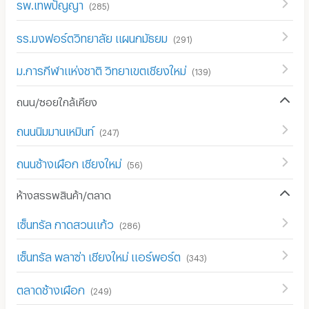
รพ.เทพปัญญา
(
285
)
รร.มงฟอร์ตวิทยาลัย แผนกมัธยม
(
291
)
ม.การกีฬา​แห่งชาติ​ วิทยาเขตเชียงใหม่
(
139
)
ถนน/ซอยใกล้เคียง
ถนนนิมมานเหมินท์
(
247
)
ถนนช้างเผือก เชียงใหม่
(
56
)
ห้างสรรพสินค้า/ตลาด
เซ็นทรัล กาดสวนแก้ว
(
286
)
เซ็นทรัล พลาซ่า เชียงใหม่ แอร์พอร์ต
(
343
)
ตลาดช้างเผือก
(
249
)