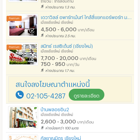
รายวัน : โทรสอบถาม
ห่างประมาณ 1.3 กม.
ที่จอดรถมอเตอร์ไซด์/จักรยาน
เดวาวิลล์ อพาร์ทเม้นท์ ใกล้สี่แยกแอร์พอร์ท ม.ฟาร์อีสเทริ์น
ลิฟต์
เมืองเชียงใหม่ เชียงใหม่
4,500 - 6,000
บาท/เดือน
สระว่ายน้ำ
ห่างประมาณ 2.5 กม.
โรงยิม / ฟิตเนส
สมิทธ์ เรสซิเด้นซ์ (เชียงใหม่)
เมืองเชียงใหม่ เชียงใหม่
อินเทอร์เน็ตไร้สาย (WIFI) ในห้อง
7,700 - 20,000
บาท/เดือน
750 - 950
บาท/วัน
เคเบิลทีวี / ดาวเทียม
ห่างประมาณ 1.7 กม.
มีระบบรักษาความปลอดภัย (keycard)
สนใจลงโฆษณาตำแหน่งนี้
มีระบบรักษาความปลอดภัย (สแกนลายนิ้วมือ)
02-105-4287
ดูรายละเอียด
กล้องวงจรปิด (CCTV)
บ้านพลอยอิน2
รปภ.
เมืองเชียงใหม่ เชียงใหม่
2,600 - 3,000
บาท/เดือน
ร้านขายอาหาร
ห่างน้อยกว่า 100 เมตร
ร้านค้า สะดวกซื้อ
กัลยาณมิตร เชียงใหม่