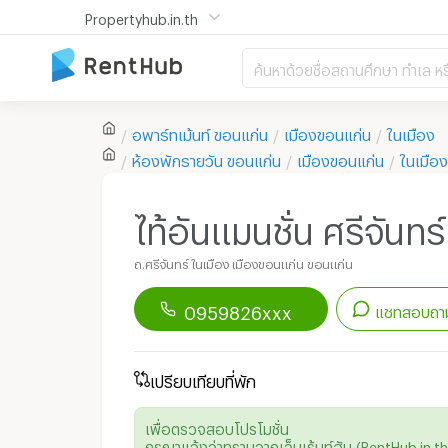
Propertyhub.in.th
ค้นหาด้วยชื่อสถานศึกษา ทำเล หร
อพาร์ทเม้นท์
ขอนแก่น
เมืองขอนแก่น
ในเมือง
ห้องพักรายวัน
ขอนแก่น
เมืองขอนแก่น
ในเมือง
ไท้อันแมนชั่น ศรีจันทร์
ถ.ศรีจันทร์ ในเมือง เมืองขอนแก่น ขอนแก่น
0959826xxx
แชทสอบถาม
ดาวน์โหลดแอป
Renthub
เพื่อเริ่มแชทกับอพาร์ทเม้นท์นี้
เปรียบเทียบที่พัก
เพื่อตรวจสอบโปรโมชั่น
กรุณาแจ้งว่าทราบจากเว็บเร้นท์ฮับ (RentHub.in.th)