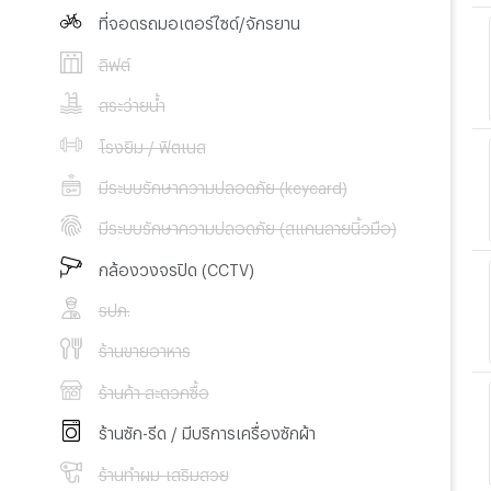
ที่จอดรถมอเตอร์ไซด์/จักรยาน
ลิฟต์
สระว่ายน้ำ
โรงยิม / ฟิตเนส
มีระบบรักษาความปลอดภัย (keycard)
มีระบบรักษาความปลอดภัย (สแกนลายนิ้วมือ)
กล้องวงจรปิด (CCTV)
รปภ.
ร้านขายอาหาร
ร้านค้า สะดวกซื้อ
ร้านซัก-รีด / มีบริการเครื่องซักผ้า
ร้านทำผม-เสริมสวย