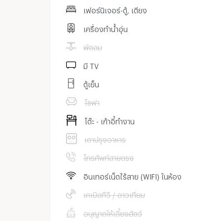
เฟอร์นิเจอร์-ตู้, เตียง
เครื่องทำน้ำอุ่น
พัดลม
มี TV
ตู้เย็น
โซฟา
โต๊ะ - เก้าอี้ทำงาน
เตาปรุงอาหาร
โทรศัพท์สายตรง
อินเทอร์เน็ตไร้สาย (WIFI) ในห้อง
เคเบิลทีวี / ดาวเทียม
อนุญาตให้เลี้ยงสัตว์