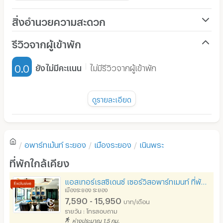
สิ่งอำนวยความสะดวก
เครื่องปรับอากาศ
รีวิวจากผู้เข้าพัก
เฟอร์นิเจอร์-ตู้, เตียง
0.0
ยังไม่มีคะแนน
ไม่มีรีวิวจากผู้เข้าพัก
เครื่องทำน้ำอุ่น
พัดลม
ดูรายละเอียด
มี TV
ยังไม่มีรีวิวของอพาร์ทเม้นท์นี้
ตู้เย็น
อพาร์ทเม้นท์
ระยอง
เมืองระยอง
เนินพระ
โซฟา
เขียนรีวิวแรกของอพาร์ทเม้นท์นี้
ที่พักใกล้เคียง
โต๊ะ - เก้าอี้ทำงาน
แอสเทอร์เรสซิเดนซ์ เซอร์วิสอพาร์ทเมนท์ ที่พักรายเดือน ใกล้ห้างแพชชั่น ระยอง
เตาปรุงอาหาร
เมืองระยอง ระยอง
7,590 - 15,950
บาท/เดือน
อนุญาตให้เลี้ยงสัตว์
รายวัน : โทรสอบถาม
ห่างประมาณ 1.5 กม.