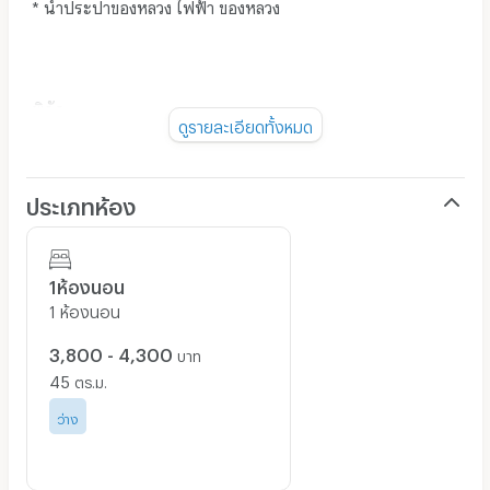
* น้ำประปาของหลวง ไฟฟ้า ของหลวง
พิกัด ::
ดูรายละเอียดทั้งหมด
หอพักอยู่หลังแหลมทอง เข้าจากเส้นค.2 ตรง
7-11 มบ.โมเดิร์น 200 ม.
ประเภทห้อง
หรือ ใช้เส้นทางด้านหลังแมคโคร หลังเซ็นทรัล ซอยเดียวกับ
คอนโดคาแนล เข้ามา 800 เมตร
หอพักอยู่ซ้ายมือ ปากซอยมีป้ายเขียนทางเข้าหมู่บ้านรุ้งชาติ
1ห้องนอน
1 ห้องนอน
* ฟรีที่จอดรถ (มอไซร์ หรือ รถยนต์บางห้อง)
3,800 - 4,300
บาท
45
ตร.ม.
ว่าง