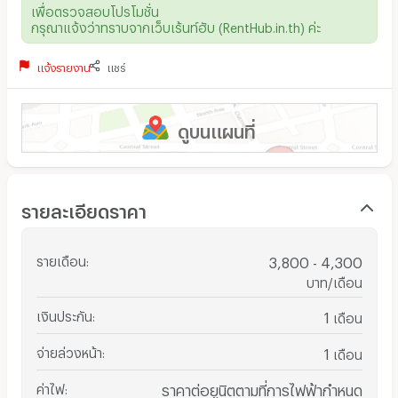
เพื่อตรวจสอบโปรโมชั่น
กรุณาแจ้งว่าทราบจากเว็บเร้นท์ฮับ (RentHub.in.th) ค่ะ
แจ้งรายงาน
แชร์
ดูบนแผนที่
รายละเอียดราคา
รายเดือน
:
3,800 - 4,300
บาท/เดือน
เงินประกัน
:
1
เดือน
จ่ายล่วงหน้า
:
1
เดือน
ค่าไฟ
:
ราคาต่อยูนิตตามที่การไฟฟ้ากำหนด