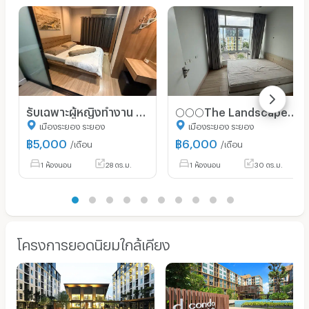
รับเฉพาะผู้หญิงทำงาน รับเฉพาะผู้หญิงทำงานมีหลักหลักแหล่ง💥💥💥Socio Condo ทับมาชั้น 3 💥💥💥
🌕🌕🌕The Landscape excrosive Condo Rayong ชั้น6 5🌕🌕🌕ถนนสุขุมวิท 100 เมตร ใกล้ห้างแหลมทอง
เมืองระยอง ระยอง
เมืองระยอง ระยอง
฿
5,000
฿
6,000
/เดือน
/เดือน
1 ห้องนอน
28 ตร.ม.
1 ห้องนอน
30 ตร.ม.
โครงการยอดนิยมใกล้เคียง