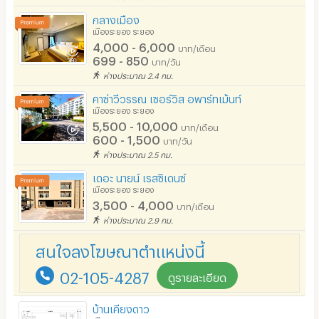
อนุญาตให้สูบบุหรี่ในห้องพัก
กลางเมือง
โทรศัพท์สายตรง
เมืองระยอง ระยอง
4,000 - 6,000
บาท/เดือน
ที่จอดรถ
699 - 850
บาท/วัน
ห่างประมาณ 2.4 กม.
ที่จอดรถมอเตอร์ไซด์/จักรยาน
คาซ่าวีวรรณ เซอร์วิส อพาร์ทเม้นท์
ลิฟต์
เมืองระยอง ระยอง
5,500 - 10,000
บาท/เดือน
สระว่ายน้ำ
600 - 1,500
บาท/วัน
ห่างประมาณ 2.5 กม.
โรงยิม / ฟิตเนส
เดอะ นายน์ เรสซิเดนซ์
อินเทอร์เน็ตไร้สาย (WIFI) ในห้อง
เมืองระยอง ระยอง
3,500 - 4,000
บาท/เดือน
เคเบิลทีวี / ดาวเทียม
ห่างประมาณ 2.9 กม.
มีระบบรักษาความปลอดภัย (keycard)
สนใจลงโฆษณาตำแหน่งนี้
มีระบบรักษาความปลอดภัย (สแกนลายนิ้วมือ)
02-105-4287
ดูรายละเอียด
กล้องวงจรปิด (CCTV)
บ้านเคียงดาว