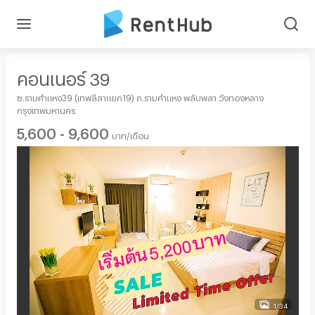
คอนเนอร์ 39
ซ.รามคำแหง39 (เทพลีลาแยก19) ถ.รามคำแหง พลับพลา วังทองหลาง
กรุงเทพมหานคร
5,600 - 9,600
บาท/เดือน
1/34