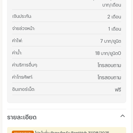
บาท/เดือน
เงินประกัน
:
2
เดือน
จ่ายล่วงหน้า
:
1
เดือน
ค่าไฟ
:
7
บาท/ยูนิต
ค่าน้ำ
:
18
0
บาท/ยูนิต
ค่าบริการอื่นๆ
:
โทรสอบถาม
ค่าโทรศัพท์
:
โทรสอบถาม
อินเทอร์เน็ต
:
ฟรี
รายละเอียด
โปรโมชั่น พิเศษสำหรับ RentHub 31/08/2025 -
PROMOTION