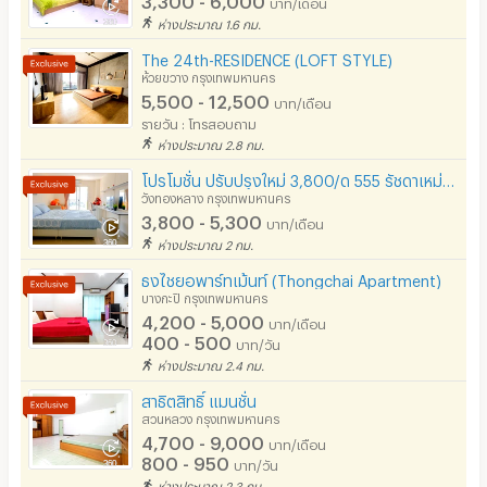
บาท/เดือน
อนุญาตให้เลี้ยงสัตว์
เดือน
ห่างประมาณ 1.6 กม.
ทำสัญญาขั้นต่ำ 6 เดือน
อนุญาตให้สูบบุหรี่ในห้องพัก
The 24th-RESIDENCE (LOFT STYLE)
ห้วยขวาง กรุงเทพมหานคร
โทรศัพท์สายตรง
5,500 - 12,500
บาท/เดือน
รายวัน : โทรสอบถาม
ที่จอดรถ
ห่างประมาณ 2.8 กม.
ทุกห้องมีเฟอร์นิเจอร์ เครื่องปรับอากาศ และ เครื่องทำน้ำอุ่น
ที่จอดรถมอเตอร์ไซด์/จักรยาน
โปรโมชั่น ปรับปรุงใหม่ 3,800/ด 555 รัชดาเหม่งจ๋าย อพาร์ทเม้นท์
*** ไม่มีตู้เย็น ไม่มีทีวี *** มีให้เช่าเพิ่มค่ะ
วังทองหลาง กรุงเทพมหานคร
ลิฟต์
3,800 - 5,300
รปภ. 24 ชม. ลิฟท์ กล้องวงจรปิดทุกชั้น คีย์การ์ด อินเตอร์เน็ต
บาท/เดือน
ไวไฟ เคเบิ้ลทีวี
ห่างประมาณ 2 กม.
สระว่ายน้ำ
ธงไชยอพาร์ทเม้นท์ (Thongchai Apartment)
โรงยิม / ฟิตเนส
บางกะปิ กรุงเทพมหานคร
4,200 - 5,000
บาท/เดือน
อินเทอร์เน็ตไร้สาย (WIFI) ในห้อง
400 - 500
** ไม่อนุญาตให้เลี้ยงสัตว์
บาท/วัน
ห่างประมาณ 2.4 กม.
เคเบิลทีวี / ดาวเทียม
***ไม่อนุญาตให้ประกอบอาหารภายในอาคาร
สาธิตสิทธิ์ แมนชั่น
มีระบบรักษาความปลอดภัย (keycard)
สวนหลวง กรุงเทพมหานคร
4,700 - 9,000
บาท/เดือน
มีระบบรักษาความปลอดภัย (สแกนลายนิ้วมือ)
800 - 950
บาท/วัน
Line : thecorner39
ห่างประมาณ 2.3 กม.