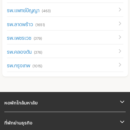
รพ.แพทย์ปัญญา
(
463
)
รพ.ลาดพร้าว
(
1651
)
รพ.เพชรเวช
(
379
)
รพ.คลองตัน
(
376
)
รพ.กรุงเทพ
(
1015
)
หอพักใกล้มหาลัย
ที่พักย่านธุรกิจ