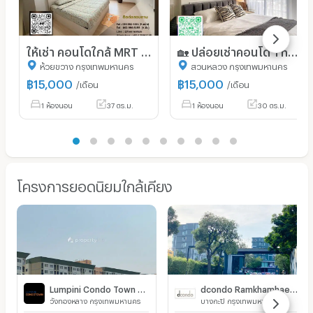
ให้เช่า คอนโดใกล้ MRT พระราม 9 : Supalai Veranda พระราม 9 : 1 ห้องนอน | ขนาด 37 ตรม. | ใกล้ KPN Towe เพียง 400 เมตร
🏡 ปล่อยเช่าคอนโด The Tree Pattanakarn–Ekkamai✨
ห้วยขวาง กรุงเทพมหานคร
สวนหลวง กรุงเทพมหานคร
฿
15,000
฿
15,000
/เดือน
/เดือน
1 ห้องนอน
37 ตร.ม.
1 ห้องนอน
30 ตร.ม.
โครงการยอดนิยมใกล้เคียง
Lumpini Condo Town Bodindecha - Ramkhamhaeng
dcondo Ramkhamhaeng
วังทองหลาง กรุงเทพมหานคร
บางกะปิ กรุงเทพมหานคร