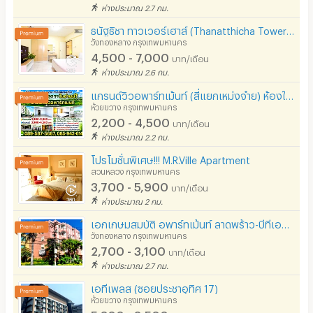
ห่างประมาณ 2.7 กม.
ธนัฐธิชา ทาวเวอร์เฮาส์ (Thanatthicha Towerhouse)
วังทองหลาง กรุงเทพมหานคร
4,500 - 7,000
บาท/เดือน
ห่างประมาณ 2.6 กม.
แกรนด์วิว​อพาร์​ท​เม้นท์​ (สี่แยกเหม่งจ๋าย) ห้องใหญ่ วิวสวน ไม่มีตึกบัง ราคาประหยัด สัญญาระยะสั้น
ห้วยขวาง กรุงเทพมหานคร
2,200 - 4,500
บาท/เดือน
ห่างประมาณ 2.2 กม.
โปรโมชั่นพิเศษ!!! M.R.Ville Apartment
สวนหลวง กรุงเทพมหานคร
3,700 - 5,900
บาท/เดือน
ห่างประมาณ 2 กม.
เอกเกษมสมบัติ อพาร์ทเม้นท์ ลาดพร้าว-บีทีเอส ประดิษฐ์มนูธรรม (Eakkasem Sombat -Latphrao BTS)
วังทองหลาง กรุงเทพมหานคร
2,700 - 3,100
บาท/เดือน
ห่างประมาณ 2.7 กม.
เอทีเพลส (ซอยประชาอุทิศ 17)
ห้วยขวาง กรุงเทพมหานคร