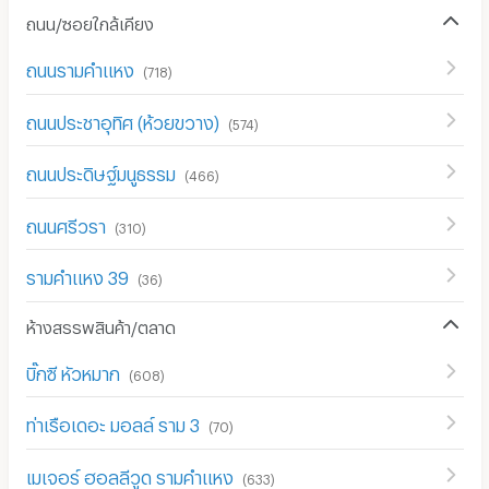
ถนน/ซอยใกล้เคียง
ถนนรามคำแหง
(
718
)
ถนนประชาอุทิศ (ห้วยขวาง)
(
574
)
ถนนประดิษฐ์มนูธรรม
(
466
)
ถนนศรีวรา
(
310
)
รามคำแหง 39
(
36
)
ห้างสรรพสินค้า/ตลาด
บิ๊กซี หัวหมาก
(
608
)
ท่าเรือเดอะ มอลล์ ราม 3
(
70
)
เมเจอร์ ฮอลลีวูด รามคำแหง
(
633
)