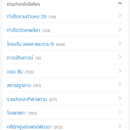
ย่านต่างๆใกล้เคียง
ท่าเรือรามคำแหง 29
(
113
)
ท่าเรือวัดเทพลีลา
(
134
)
โกลเด้น เพลส พระราม 9
(
636
)
ทาวน์อินทาวน์
(
15
)
เดอะ ซีน
(
720
)
สถานทูตลาว
(
701
)
ราชมังคลากีฬาสถาน
(
677
)
โอสถสภา
(
700
)
คลินิกศูนย์แพทย์พัฒนา
(
302
)