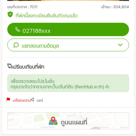
เลขที่ประกาศ
:
7011
เข้าชม
:
304,904
ที่พักนี้ลงทะเบียนยืนยันตัวตนแล้ว
027188xxx
แชทสอบถามข้อมูล
เปรียบเทียบที่พัก
เพื่อตรวจสอบโปรโมชั่น
กรุณาแจ้งว่าทราบจากเว็บเร้นท์ฮับ (RentHub.in.th) ค่ะ
แจ้งรายงาน
แชร์
ดูบนแผนที่