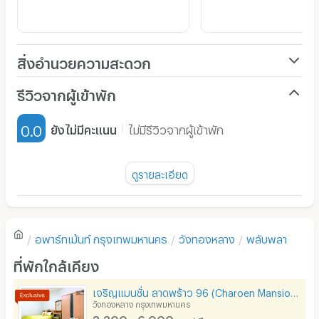
อพาร์ทเมนท์ติดริมถนนเดินทางสะดวก ใกล้ถนนเลียบทางด่วน
รามอินทรา , ทาวน์ อิน ทาวน์ , ม.รามคำแหง , เอแบค , Big C
, พาณิชยการอินทราชัย
สิ่งอำนวยความสะดวก
ห้องสตูดิโอ ราคาเริ่มต้นเพียง 5,600 บาทเป็นต้นไป
เครื่องปรับอากาศ
รีวิวจากผู้เข้าพัก
ห้องสูท ราคาเริ่มต้นเพียง 8,400 บาทเป็นต้นไป
เฟอร์นิเจอร์-ตู้, เตียง
0.0
ยังไม่มีคะแนน
ไม่มีรีวิวจากผู้เข้าพัก
เครื่องทำน้ำอุ่น
สะดวกสบายด้วยสาธารณูปโภคครบครัน 7-11 , ร้านเพ็ทช๊อป,
ร้านอาหาร , ร้านกาแฟ etc.
พัดลม
ดูรายละเอียด
มี TV
ยังไม่มีรีวิวของอพาร์ทเม้นท์นี้
ตู้เย็น
อพาร์ทเม้นท์
กรุงเทพมหานคร
วังทองหลาง
พลับพลา
โซฟา
เขียนรีวิวแรกของอพาร์ทเม้นท์นี้
น้ำ 18 บาท/ยูนิต ไฟ 7 บาท/ยูนิต
ไม่มีขั้นต่ำ
ที่พักใกล้เคียง
โต๊ะ - เก้าอี้ทำงาน
เจริญแมนชั่น ลาดพร้าว 96 (Charoen Mansion) ใกล้รถไฟฟ้าสายสีเหลือง
เตาปรุงอาหาร
วังทองหลาง กรุงเทพมหานคร
แรกเข้า ชำระมัดจำ 1 เดือน ชำระล่วงหน้า 1 เดือน ค่าเช่า 1
3,300 - 6,000