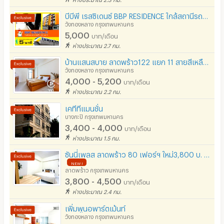
กล้องวงจรปิด (CCTV)
โทร. 02-718-8200-2 , 02-184-4640
บีบีพี เรสซิเดนซ์ BBP RESIDENCE ใกล้สถานีรถไฟฟ้าMRTมหาดไทย เดิน 5 นาที
รปภ.
วังทองหลาง กรุงเทพมหานคร
541 ถนนรามคำแหง39 (เทพลีลาแยก19) แขวงพลับพลา เขต
5,000
บาท/เดือน
วังทองหลาง กทม. 10310
ร้านขายอาหาร
ห่างประมาณ 2.7 กม.
ร้านค้า สะดวกซื้อ
บ้านแสนสบาย ลาดพร้าว122 แยก 11 สายสีเหลือง 7-10นาที::: 28 ตร ม 4200บาท ขึ้นไป
วังทองหลาง กรุงเทพมหานคร
4,000 - 5,200
ร้านซัก-รีด / มีบริการเครื่องซักผ้า
บาท/เดือน
ห่างประมาณ 2.2 กม.
ร้านทำผม-เสริมสวย
เคทีทีแมนชั่น
บางกะปิ กรุงเทพมหานคร
สถานี charge รถไฟฟ้า
3,400 - 4,000
บาท/เดือน
ห่างประมาณ 1.5 กม.
ซันนี่เพลส ลาดพร้าว 80 เฟอร์ฯ ใหม่3,800 บ. ใกล้รถไฟฟ้า เดินทางสะดวก ทะลุเหม่งจ๋าย-รัชดาได้
NEW !
ลาดพร้าว กรุงเทพมหานคร
3,800 - 4,500
บาท/เดือน
ห่างประมาณ 2.4 กม.
เพิ่มพูน​อพาร์ตเม้นท์​
วังทองหลาง กรุงเทพมหานคร