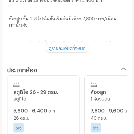
ห้องสูท ชั้น 2-3 โปรโมชั่นเริ่มต้นที่เพียง 7,800 บาท/เดือน
เท่านั้นค่ะ
📢 📢 📢 📢
โปรโมชั่นฟรี..!!! อินเตอร์เน็ต wifi ความเร็วสูง
ดูรายละเอียดทั้งหมด
มูลค่า 400 บาท
📢 📢 📢 📢
⚡️⚡️⚡️
และโปรโมชั่นพิเศษสุดๆ สำหรับผู้ที่โทรสอบถามที่
ประเภทห้อง
เบอร์ 02-718-8200
⚡️⚡️⚡️
สตูดิโอ 26 - 29 ตรม.
ห้องสูท
สตูดิโอ
1 ห้องนอน
*******ติดต่อขอดูตัวอย่างห้องพักได้ทุกวันค่ะ *******
5,600 - 6,400
7,800 - 9,600
บาท
บาท
มีที่จอดรถในร่ม ใต้อาคาร ไม่ต้องห่วงรถเลอะอีกต่อไป
26
40
ตร.ม.
ตร.ม.
*** มอเตอร์ไซค์จอดฟรี ไม่มีเงื่อนไข ***
ว่าง
ว่าง