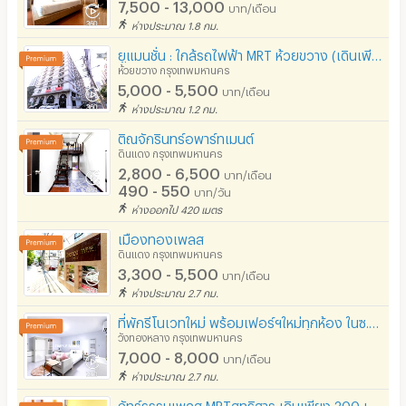
7,500 - 13,000
บาท/เดือน
ห่างประมาณ 1.8 กม.
ยูแมนชั่น : ใกล้รถไฟฟ้า MRT ห้วยขวาง (เดินเพียง 10 นาที)ราคาเริ่มต้นที่ 5,000/เดือน ไม่มีล่วงหน้า!!!
ห้วยขวาง กรุงเทพมหานคร
5,000 - 5,500
บาท/เดือน
ห่างประมาณ 1.2 กม.
ติณจักรินทร์อพาร์ทเมนต์
ดินแดง กรุงเทพมหานคร
2,800 - 6,500
บาท/เดือน
490 - 550
บาท/วัน
ห่างออกไป 420 เมตร
เมืองทองเพลส
ดินแดง กรุงเทพมหานคร
3,300 - 5,500
บาท/เดือน
ห่างประมาณ 2.7 กม.
ที่พักรีโนเวทใหม่ พร้อมเฟอร์ฯใหม่ทุกห้อง ในซ.ลาดพร้าว64 ห้องสวย สะอาด ปลอดภัย ใกล้MRTสีเหลืองโชคชัย4
วังทองหลาง กรุงเทพมหานคร
7,000 - 8,000
บาท/เดือน
ห่างประมาณ 2.7 กม.
ภัทร์ธรรมเพลส MRTสุทธิสาร เดินเพียง 300 เมตร