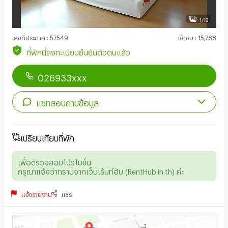
1/18
เลขที่ประกาศ
:
57549
เข้าชม
:
15,788
ที่พักนี้ลงทะเบียนยืนยันตัวตนแล้ว
026933xxx
แชทสอบถามข้อมูล
เปรียบเทียบที่พัก
เพื่อตรวจสอบโปรโมชั่น
กรุณาแจ้งว่าทราบจากเว็บเร้นท์ฮับ (RentHub.in.th) ค่ะ
แจ้งรายงาน
แชร์