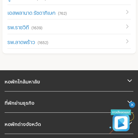
เอสพลานาด รัชดาภิเษก
(
762
)
รพ.ราชวิถี
(
1639
)
รพ.ลาดพร้าว
(
1652
)
หอพักใกล้มหาลัย
ที่พักย่านธุรกิจ
หอพักต่างจังหวัด