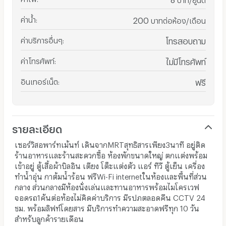
ค่าน้ำ
:
200
บาทต่อห้อง/เดือน
ค่าบริการอื่นๆ
:
โทรสอบถาม
ค่าโทรศัพท์
:
ไม่มีโทรศัพท์
อินเทอร์เน็ต
:
ฟรี
รายละเอียด
เซอร์วิสอพาร์ทเม้นท์ เดินจากMRTสุทธิสารเพียง3นาที อยู่ติด
ร้านอาหารและร้านสะดวกซื้อ ห้องพักขนาดใหญ่ ตกแต่งพร้อม
เข้าอยู่ ตู้เสื้อผ้าบิลอิน เตียง โต็ะแต่งตัว แอร์ ทีวี ตู้เย็น เครื่อง
ทำนํ้าอุ่น กาต้มน้ำร้อน ฟรีWi-Fi internetในห้องและพื้นที่ส่วน
กลาง ส่วนกลางมีห้องนั่งเล่นและทานอาหารพร้อมไมโครเวฟ
จอดรถ1คันต่อห้องไม่คิดค่าบริการ มีรปภตลอดคืน CCTV 24
ชม. พร้อมลิฟท์โดยสาร มีบริการทำความสะอาดฟรีทุก 10 วัน
สำหรับลูกค้ารายเดือน