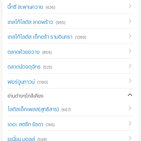
บิ๊กซี สะพานควาย
(
636
)
เทสโก้โลตัส ลาดพร้าว
(
965
)
เทสโก้โลตัส เอ็กตร้า รามอินทรา
(
1389
)
ตลาดห้วยขวาง
(
856
)
ตลาดนัดจตุจักร
(
525
)
ฟอร์จูนทาวน์
(
1190
)
ย่านต่างๆใกล้เคียง
โลตัสเอ็กเพลส(สุทธิสาร)
(
667
)
เดอะ สตรีท รัชดา
(
746
)
ยูเนี่ยน มอลล์
(
598
)