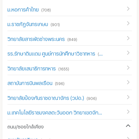
ม.หอการค้าไทย
(
708
)
ม.ราชภัฏจันทรเกษม
(
901
)
วิทยาลัยสารพัดช่างพระนคร
(
849
)
รร.รักษาดินแดน ศูนย์การนักศึกษาวิชาทหาร
(
511
)
วิทยาลัยเสนาธิการทหาร
(
1655
)
สถาบันการบินพลเรือน
(
596
)
วิทยาลัยป้องกันราชอาณาจักร (วปอ.)
(
906
)
ม.เทคโนโลยีราชมงคลตะวันออก วิทยาเขตจักรพงษภูวนารถ
(
731
)
ถนน/ซอยใกล้เคียง
ถนนรัชดาภิเษก