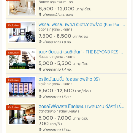
ดินแดง กรุงเทพมหานคร
6,500 - 12,000
บาท/เดือน
ที่จอดรถ
ห่างออกไป 920 เมตร
ที่จอดรถมอเตอร์ไซด์/จักรยาน
พรรณ พรรณ เพลส รัชดาลาดพร้าว (Pan Pan Place @Ladprao 23/ Ratchada 30) ใกล้MRT ลาดพร้าว (งดรับรายวัน)
จตุจักร กรุงเทพมหานคร
ลิฟต์
7,500 - 8,500
บาท/เดือน
ห่างประมาณ 1.9 กม.
สระว่ายน้ำ
เดอะ บียอนด์ เรสซิเด้นท์ - THE BEYOND RESIDENCE
โรงยิม / ฟิตเนส
ห้วยขวาง กรุงเทพมหานคร
5,000 - 5,500
บาท/เดือน
อินเทอร์เน็ตไร้สาย (WIFI) ในห้อง
ห่างประมาณ 1.4 กม.
เคเบิลทีวี / ดาวเทียม
วรรัตน์แมนชั่น (ซอยลาดพร้าว 35)
จตุจักร กรุงเทพมหานคร
มีระบบรักษาความปลอดภัย (keycard)
8,500 - 12,500
บาท/เดือน
ห่างประมาณ 1.5 กม.
มีระบบรักษาความปลอดภัย (สแกนลายนิ้วมือ)
ติดรถไฟฟ้าสถานีโชคชัย4 l เพลินวาน ดีลักซ์ เริ่มต้นเพียง 5000 บาท เท่านั้น !!
กล้องวงจรปิด (CCTV)
วังทองหลาง กรุงเทพมหานคร
5,000 - 7,000
บาท/เดือน
รปภ.
700
บาท/วัน
ห่างประมาณ 1.7 กม.
ร้านขายอาหาร