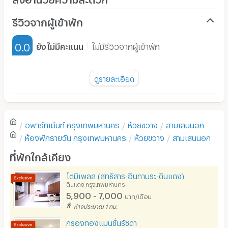
เครื่องปรับอากาศ
รีวิวจากผู้เข้าพัก
เฟอร์นิเจอร์-ตู้, เตียง
0.0
ยังไม่มีคะแนน
ไม่มีรีวิวจากผู้เข้าพัก
เครื่องทำน้ำอุ่น
พัดลม
ดูรายละเอียด
มี TV
ยังไม่มีรีวิวของอพาร์ทเม้นท์นี้
ตู้เย็น
อพาร์ทเม้นท์
กรุงเทพมหานคร
ห้วยขวาง
สามเสนนอก
โซฟา
เขียนรีวิวแรกของอพาร์ทเม้นท์นี้
ห้องพักรายวัน
กรุงเทพมหานคร
ห้วยขวาง
สามเสนนอก
โต๊ะ - เก้าอี้ทำงาน
ที่พักใกล้เคียง
เตาปรุงอาหาร
โตมิเพลส (สุทธิสาร-อินทามระ-ดินแดง)
ดินแดง กรุงเทพมหานคร
อนุญาตให้เลี้ยงสัตว์
5,900 - 7,000
บาท/เดือน
อนุญาตให้สูบบุหรี่ในห้องพัก
ห่างประมาณ 1 กม.
กรองทองแมนชั่นรัชดา
โทรศัพท์สายตรง