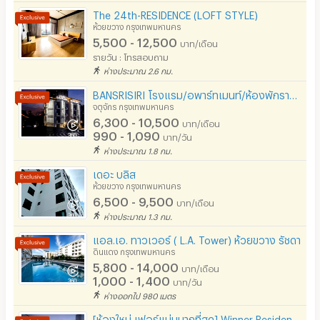
The 24th-RESIDENCE (LOFT STYLE)
ร้านค้า สะดวกซื้อ
ห้วยขวาง กรุงเทพมหานคร
5,500 - 12,500
บาท/เดือน
ร้านซัก-รีด / มีบริการเครื่องซักผ้า
รายวัน : โทรสอบถาม
ห่างประมาณ 2.6 กม.
ร้านทำผม-เสริมสวย
BANSRISIRI โรงแรม/อพาร์ทเมนท์/ห้องพักรายวัน ใกล้ BTSหมอชิต MRTจตุจักร การบินพลเรือน อตก.ตลาดจตุจักร
สถานี charge รถไฟฟ้า
จตุจักร กรุงเทพมหานคร
6,300 - 10,500
บาท/เดือน
990 - 1,090
บาท/วัน
ห่างประมาณ 1.8 กม.
เดอะ บลิส
ห้วยขวาง กรุงเทพมหานคร
6,500 - 9,500
บาท/เดือน
ห่างประมาณ 1.3 กม.
แอล.เอ. ทาวเวอร์ ( L.A. Tower) ห้วยขวาง รัชดา
ดินแดง กรุงเทพมหานคร
5,800 - 14,000
บาท/เดือน
1,000 - 1,400
บาท/วัน
ห่างออกไป 980 เมตร
[ห้องใหม่ เฟอร์แน่นมากที่สุด] Winner Residence (วินเนอร์ เรสซิเดนซ์ ห้วยขวาง-เหม่งจ๋าย)