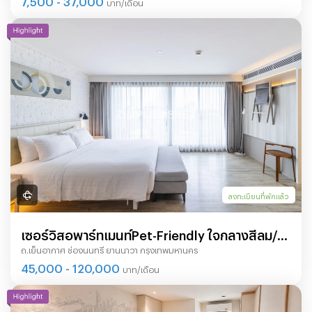
บาท/เดือน
และระยะยาว
ลงทะเบียนที่พักแล้ว
เซอร์วิสอพาร์ทเมนท์Pet-Friendly ใจกลางสีลม/
ถ.เย็นอากาศ ช่องนนทรี ยานนาวา กรุงเทพมหานคร
สาทร พร้อมสิ่งอำนวยความสะดวกและบริการระดับ
45,000 - 120,000
บาท/เดือน
โรงแรม