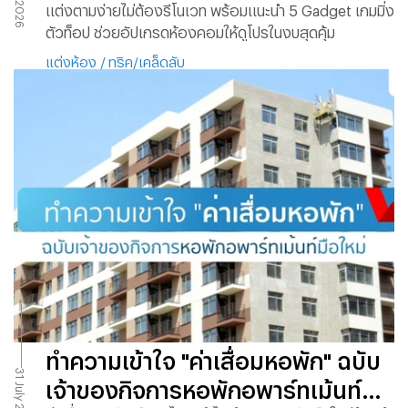
แต่งตามง่ายไม่ต้องรีโนเวท พร้อมแนะนำ 5 Gadget เกมมิ่ง
ตัวท็อป ช่วยอัปเกรดห้องคอมให้ดูโปรในงบสุดคุ้ม
แต่งห้อง
/
ทริค/เคล็ดลับ
ทำความเข้าใจ "ค่าเสื่อมหอพัก" ฉบับ
31 July 2026
เจ้าของกิจการหอพักอพาร์ทเม้นท์มือ