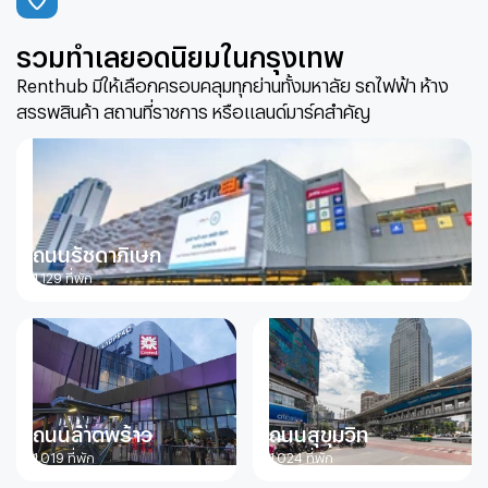
รวมทำเลยอดนิยมในกรุงเทพ
Renthub มีให้เลือกครอบคลุมทุกย่านทั้งมหาลัย รถไฟฟ้า ห้าง
สรรพสินค้า สถานที่ราชการ หรือแลนด์มาร์คสำคัญ
ถนนรัชดาภิเษก
1,129
ที่พัก
ถนนลาดพร้าว
ถนนสุขุมวิท
1,019
ที่พัก
1,024
ที่พัก