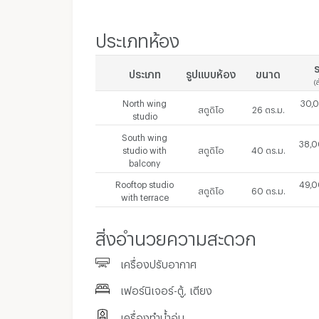
ประเภทห้อง
ร
ประเภท
รูปแบบห้อง
ขนาด
(
North wing
30,0
สตูดิโอ
26 ตร.ม.
studio
South wing
38,0
studio with
สตูดิโอ
40 ตร.ม.
balcony
Rooftop studio
49,0
สตูดิโอ
60 ตร.ม.
with terrace
สิ่งอำนวยความสะดวก
เครื่องปรับอากาศ
เฟอร์นิเจอร์-ตู้, เตียง
เครื่องทำน้ำอุ่น