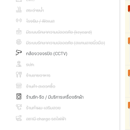
สระว่ายน้ำ
โรงยิม / ฟิตเนส
มีระบบรักษาความปลอดภัย (keycard)
มีระบบรักษาความปลอดภัย (สแกนลายนิ้วมือ)
กล้องวงจรปิด (CCTV)
รปภ.
ร้านขายอาหาร
ร้านค้า สะดวกซื้อ
ร้านซัก-รีด / มีบริการเครื่องซักผ้า
ร้านทำผม-เสริมสวย
สถานี charge รถไฟฟ้า