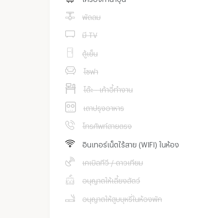
พัดลม
มี TV
ตู้เย็น
โซฟา
โต๊ะ - เก้าอี้ทำงาน
เตาปรุงอาหาร
โทรศัพท์สายตรง
อินเทอร์เน็ตไร้สาย (WIFI) ในห้อง
เคเบิลทีวี / ดาวเทียม
อนุญาตให้เลี้ยงสัตว์
อนุญาตให้สูบบุหรี่ในห้องพัก