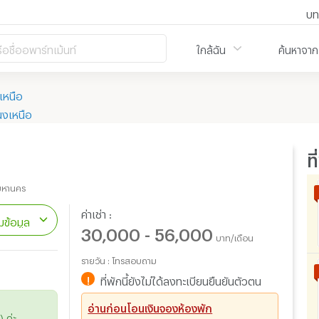
บท
ือชื่ออพาร์ทเม้นท์
ใกล้ฉัน
ค้นหาจาก
เหนือ
งเหนือ
ท
พมหานคร
ค่าเช่า :
ข้อมูล
30,000 - 56,000
บาท/เดือน
รายวัน : โทรสอบถาม
!
ที่พักนี้ยังไม่ได้ลงทะเบียนยืนยันตัวตน
อ่านก่อนโอนเงินจองห้องพัก
 ค่ะ