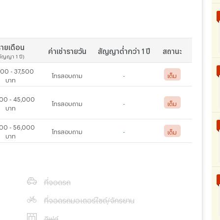
ายเดือน
ค่าเช่ารายวัน
สัญญาต่ำกว่า 1 ปี
สถานะ
สัญญา 1 ปี)
00 - 37,500
โทรสอบถาม
-
เต็ม
บาท
00 - 45,000
โทรสอบถาม
-
เต็ม
บาท
00 - 56,000
โทรสอบถาม
-
เต็ม
บาท
ที่จอดรถ
ที่จอดรถมอเตอร์ไซด์/จักรยาน
ลิฟต์