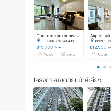
The room sukhumvit 40 ☎️1 bed 42 sqm ‼️only 19000/month ‼️NOW AVAILABLE 🔆✅
คลองเตย กรุงเทพมหานคร
คลองเตย ก
฿
19,000
฿
12,500
/เดือน
/เ
1 ห้องนอน
42 ตร.ม.
1 ห้องนอน
โครงการยอดนิยมใกล้เคียง