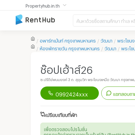
Propertyhub.in.th
ค้นหาด้วยชื่อสถานศึกษา ทำเล หร
อพาร์ทเม้นท์
กรุงเทพมหานคร
วัฒนา
พระโขนง
ห้องพักรายวัน
กรุงเทพมหานคร
วัฒนา
พระโขน
ช๊อปเฮ้าส์26
ซ.ปรีดีย์พนมยงค์ 3 ถ. สุขุมวิท พระโขนงเหนือ วัฒนา กรุงเท
0992424xxx
แชทสอบถาม
ดาวน์โหลดแอป
Renthub
เพื่อเริ่มแชทกับอพาร์ทเม้นท์นี้
เปรียบเทียบที่พัก
เพื่อตรวจสอบโปรโมชั่น
กรุณาแจ้งว่าทราบจากเว็บเร้นท์ฮับ (RentHub.in.th)