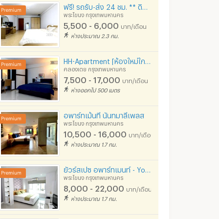
ฟรี! รถรับ-ส่ง 24 ชม. ** ดิสพร แมนชั่น สุขุมวิท 91 เริ่มต้น 5,500 บาท เพียง 200 ม. จาก BTS บางจาก
พระโขนง กรุงเทพมหานคร
5,500 - 6,000
บาท/เดือน
ห่างประมาณ 2.3 กม.
HH-Apartment [ห้องใหม่ใกล้BTS, ปลอดภัย, มีเซเว่นใต้ตึก, ระเบียงกว้างตากผ้าได้,ของกินเยอะ]
คอนโด Culture ทองหล่อ ว่างให้เช่า พร้อมเข้าอยู่ ห้องใหม่ เฟอร์ใหม่ ไม่เคยมีคนอยู่มาก่อน !!
1 Bed 1 Bath 35 SQ.M Noble Ambience Sukhumvit 42
คลองเตย กรุงเทพมหานคร
7,500 - 17,000
เทพมหานคร
คลองเตย กรุงเทพมหานคร
คลองเตย กรุงเท
บาท/เดือน
ห่างออกไป 500 เมตร
฿
23,000
฿
17,000
อน
/เดือน
/เดือน
25 ตร.ม.
1 ห้องนอน
35 ตร.ม.
1 ห้องนอน
อพาร์ทเม้นที นันทมาลีเพลส
พระโขนง กรุงเทพมหานคร
10,500 - 16,000
บาท/เดือน
ห่างประมาณ 1.7 กม.
ยัวร์สเปซ อพาร์ทเมนท์ - Your Space Apartment
พระโขนง กรุงเทพมหานคร
8,000 - 22,000
บาท/เดือน
ห่างประมาณ 1.7 กม.