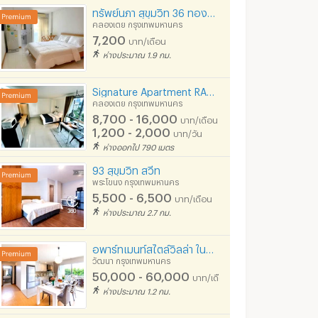
ทรัพย์นภา สุขุมวิท 36 ทองหล่อ | BTS Thong Lo
คลองเตย กรุงเทพมหานคร
7,200
บาท/เดือน
ห่างประมาณ 1.9 กม.
Signature Apartment RAMA 4 (ใกล้รถไฟฟ้าเอกมัย&พระโขนง ตึกBJC, มาลีนนท์, Gateway เอกมัย
คลองเตย กรุงเทพมหานคร
8,700 - 16,000
บาท/เดือน
1,200 - 2,000
บาท/วัน
ent
UCE Place (ยู ซี อี เพลส BTS อ่อนนุช)
ห่างออกไป 790 เมตร
นคร
สวนหลวง กรุงเทพมหานคร
พระโขนง กรุงเทพมหาน
93 สุขุมวิท สวีท
000
6,000 - 8,000
8,000 - 15,00
พระโขนง กรุงเทพมหานคร
บาท/
บาท/เดือน
900 - 1,800
5,500 - 6,500
บาท
บาท/เดือน
ห่างประมาณ 2.7 กม.
2/2026 2:09
04/08/2026 7:31
06/08
10:35
อพาร์ทเมนท์สไตล์วิลล่า ในซ.ปรีดีฯ25 ห้องใหญ่ ฟูลเฟอร์นิท มีความเป็นส่วนตัวสูง สามารถเลี้ยงสัตว์ได้
วัฒนา กรุงเทพมหานคร
50,000 - 60,000
บาท/เดือน
ห่างประมาณ 1.2 กม.