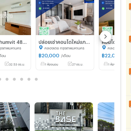
Aspire sukhumvit 48☎️ มีทีวีตู้เย็น✨✅ 1 bed‼️ only 12500/ month ‼️
ปล่อยเช่าคอนโดใหม่แกะกล่อง Aspire Onnut Station ใกล้ BTS อ่อนนุช เพียงก้าวเดิน
รุงเทพมหานคร
คลองเตย กรุงเทพมหานคร
คลองเตย กรุง
฿
20,000
฿
22,000
ดือน
/เดือน
/เดื
32.53 ตร.ม.
1 ห้องนอน
27 ตร.ม.
1 ห้องนอน