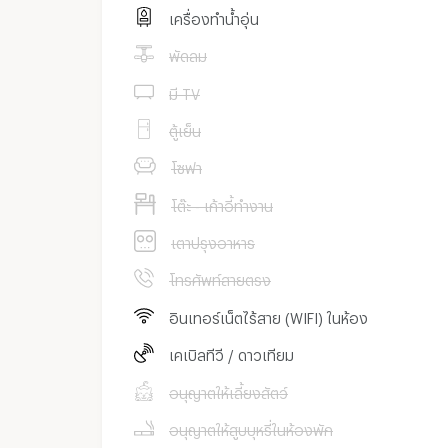
เครื่องทำน้ำอุ่น
พัดลม
มี TV
ตู้เย็น
โซฟา
โต๊ะ - เก้าอี้ทำงาน
เตาปรุงอาหาร
โทรศัพท์สายตรง
อินเทอร์เน็ตไร้สาย (WIFI) ในห้อง
เคเบิลทีวี / ดาวเทียม
อนุญาตให้เลี้ยงสัตว์
อนุญาตให้สูบบุหรี่ในห้องพัก