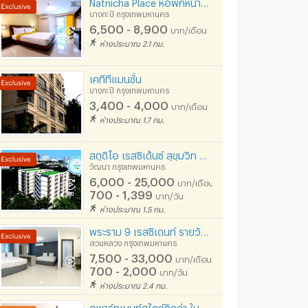
Natnicha Place หอพักหน้าราม อพาร์ทเม้นท์ใกล้ ม.ราม ใกล้ท่าเรือรามคำแหง 29
บางกะปิ กรุงเทพมหานคร
6,500 - 8,900
บาท/เดือน
ห่างประมาณ 2.1 กม.
เคทีทีแมนชั่น
บางกะปิ กรุงเทพมหานคร
3,400 - 4,000
บาท/เดือน
ห่างประมาณ 1.7 กม.
สตูดิโอ เรสซิเด้นซ์ สุขุมวิท 71 พระโขนง
วัฒนา กรุงเทพมหานคร
6,000 - 25,000
บาท/เดือน
700 - 1,399
บาท/วัน
ห่างประมาณ 1.5 กม.
พระราม 9 เรสซิเดนท์ รายวัน & แพคเกจ 30 วัน ห้องพร้อมอยู่ มีบริการทำความสะอาด ใกล้ Airport Link
สวนหลวง กรุงเทพมหานคร
7,500 - 33,000
บาท/เดือน
700 - 2,000
บาท/วัน
ห่างประมาณ 2.4 กม.
อพาร์ทเมนท์สไตล์วิลล่า ในซ.ปรีดีฯ25 ห้องใหญ่ ฟูลเฟอร์นิท มีความเป็นส่วนตัวสูง สามารถเลี้ยงสัตว์ได้