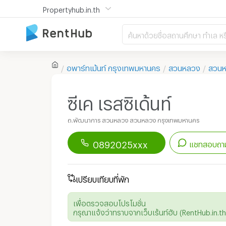
Propertyhub.in.th
ค้นหาด้วยชื่อสถานศึกษา ทำเล หร
อพาร์ทเม้นท์
กรุงเทพมหานคร
สวนหลวง
สวน
ซีเค เรสซิเด้นท์
ถ.พัฒนาการ สวนหลวง สวนหลวง กรุงเทพมหานคร
0892025xxx
แชทสอบถาม
ดาวน์โหลดแอป
Renthub
เปรียบเทียบที่พัก
เพื่อเริ่มแชทกับอพาร์ทเม้นท์นี้
เพื่อตรวจสอบโปรโมชั่น
กรุณาแจ้งว่าทราบจากเว็บเร้นท์ฮับ (RentHub.in.th)
Line ID :
ไม่มี