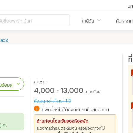
บท
ือชื่ออพาร์ทเม้นท์
ใกล้ฉัน
ค้นหาจาก
หลวง
ท
ค่าเช่า :
ข้อมูล
4,000 - 13,000
บาท/เดือน
สัญญาเช่าต่ำกว่า 1 ปี
!
ที่พักนี้ยังไม่ได้ลงทะเบียนยืนยันตัวตน
อ่านก่อนโอนเงินจองห้องพัก
 ค่ะ
ระวังการชำระบัตรเติมเงิน หรือช่องทางที่ไม่
สามารถทราบชื่อผู้รับได้ เพื่อป้องกันการถูก