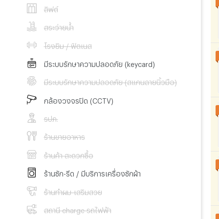
ลิฟต์
สระว่ายน้ำ
โรงยิม / ฟิตเนส
มีระบบรักษาความปลอดภัย (keycard)
มีระบบรักษาความปลอดภัย (สแกนลายนิ้วมือ)
กล้องวงจรปิด (CCTV)
รปภ.
ร้านขายอาหาร
ร้านค้า สะดวกซื้อ
ร้านซัก-รีด / มีบริการเครื่องซักผ้า
ร้านทำผม-เสริมสวย
สถานี charge รถไฟฟ้า