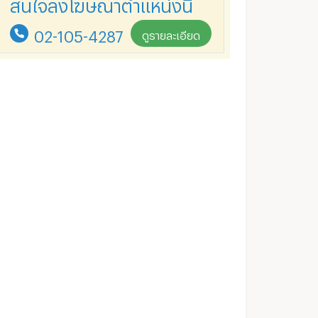
สนใจลงโฆษณาตำแหน่งนี้
02-105-4287
ดูรายละเอียด
💎💎 K933 ให้เช่า Ideo New Rama 9 (ห้อง Hybrid,ราคาดีสุด)แอดไลน์ >> @top98 (ใส่@ด้วย) 💎💎 (ภาพถ่ายจากห้องจริง)
🟢ว่าง 2นอน 2น้ำ 60ตรม. Line ID: 0989393917
ทพมหานคร
สวนหลวง กรุงเทพมหานคร
สวนหลวง กรุงเท
฿
24,000
฿
13,500
อน
/เดือน
/เดือน
44 ตร.ม.
2 ห้องนอน
60 ตร.ม.
1 ห้องนอน