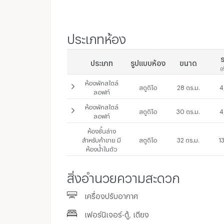
ประเภทห้อง
ร
ประเภท
รูปแบบห้อง
ขนาด
(
ห้องพักสไตล์
สตูดิโอ
28 ตร.ม.
4
ลอฟท์
ห้องพักสไตล์
สตูดิโอ
30 ตร.ม.
4
ลอฟท์
สัญญาเช่า 1 เดือน
ห้องชั้นล่าง
-
สำหรับค้าขาย มี
สตูดิโอ
32 ตร.ม.
1
สัญญาเช่า 1 เดือน
ห้องน้ำในตัว
-
สิ่งอำนวยความสะดวก
เครื่องปรับอากาศ
เฟอร์นิเจอร์-ตู้, เตียง