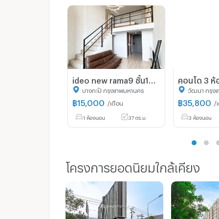
ideo new rama9 ชั้น19 วิวสวย เฟอรดี
บางกะปิ กรุงเทพมหานคร
วัฒนา กรุง
฿
15,000
฿
35,800
/เดือน
/
1 ห้องนอน
37 ตร.ม.
3 ห้องนอน
โครงการยอดนิยมใกล้เคียง