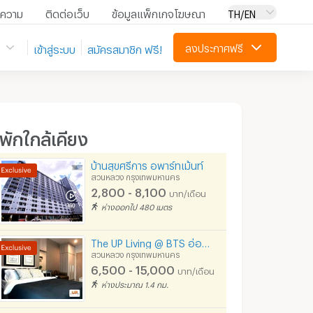
ความ
ติดต่อเว็บ
ข้อมูลแพ็กเกจโฆษณา
TH/EN
ลงประกาศฟรี
เข้าสู่ระบบ
สมัครสมาชิก ฟรี!
ี่พักใกล้เคียง
บ้านสุขศรีการ อพาร์ทเม้นท์
สวนหลวง กรุงเทพมหานคร
2,800 - 8,100
บาท/เดือน
ห่างออกไป 480 เมตร
The UP Living @ BTS อ่อนนุช -อ่อนนุช 17 ให้คุณอยู่แบบคอนโด !! ที่จอดรถปลอดภัย+เพียงพอ !!
สวนหลวง กรุงเทพมหานคร
6,500 - 15,000
บาท/เดือน
ห่างประมาณ 1.4 กม.