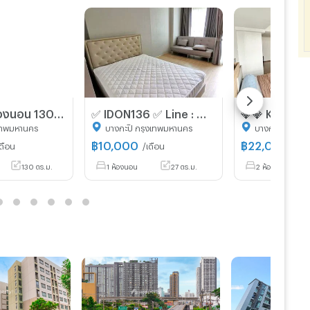
คอนโด 3 ห้องนอน 130 ตร.ม. ที่ ไท่ผิง ทาวเวอร์ส สุขุมวิท 63 ใกล้ ARL รามคำแหง (ID 2695432)
✅ IDON136 ✅ Line : @p2nproperty
เทพมหานคร
บางกะปิ กรุงเทพมหานคร
บางกะปิ กรุงเ
฿
10,000
฿
22,000
เดือน
/เดือน
/เดื
130 ตร.ม.
1 ห้องนอน
27 ตร.ม.
2 ห้องนอน