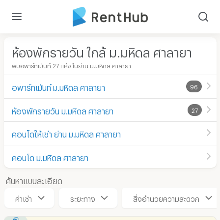
ห้องพักรายวัน ใกล้ ม.มหิดล ศาลายา
พบอพาร์ทเม้นท์ 27 แห่ง ในย่าน ม.มหิดล ศาลายา
อพาร์ทเม้นท์ ม.มหิดล ศาลายา
96
ห้องพักรายวัน ม.มหิดล ศาลายา
27
คอนโดให้เช่า ย่าน ม.มหิดล ศาลายา
คอนโด ม.มหิดล ศาลายา
ค้นหาแบบละเอียด
ค่าเช่า
ระยะทาง
สิ่งอำนวยความสะดวก