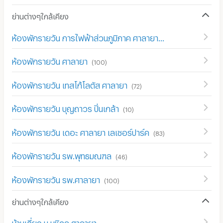
ย่านต่างๆใกล้เคียง
ห้องพักรายวัน การไฟฟ้าส่วนภูมิภาค ศาลายา
(
85
)
ห้องพักรายวัน ศาลายา
(
100
)
ห้องพักรายวัน เทสโก้โลตัส ศาลายา
(
72
)
ห้องพักรายวัน บุญถาวร ปิ่นเกล้า
(
10
)
ห้องพักรายวัน เดอะ ศาลายา เลเชอร์ปาร์ค
(
83
)
ห้องพักรายวัน รพ.พุทธมณฑล
(
46
)
ห้องพักรายวัน รพ.ศาลายา
(
100
)
ย่านต่างๆใกล้เคียง
บ้านเดี่ยว ม.มหิดล ศาลายา