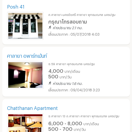
Posh 41
ถ.ศาลายา-นครชัยศรี ศาลายา พุทธมณฑล นครปฐม
กรุณาโทรสอบถาม
ห่างประมาณ 2.1 กม.
05/07/2018 4:03
ศาลายา อพาร์ทเม้นท์
ซ.59 ศาลายา พุทธมณฑล นครปฐม
4,000
บาท/เดือน
500
บาท/วัน
ห่างประมาณ 1.6 กม.
09/04/2018 3:23
Chatthanan Apartment
ซ.ศาลายา 13 ถ.ศาลายา ศาลายา พุทธมณฑล นครปฐม
6,000 - 8,000
บาท/เดือน
500 - 700
บาท/วัน