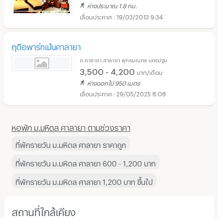
ห่างประมาณ 1.8 กม.
19/03/2013 9:34
ฤดีอพาร์ทเม้นศาลายา
ถ.ศาลายา ศาลายา พุทธมณฑล นครปฐม
3,500 - 4,200
บาท/เดือน
ห่างออกไป 950 เมตร
29/05/2025 8:08
หอพัก ม.มหิดล ศาลายา ตามช่วงราคา
ที่พักรายวัน ม.มหิดล ศาลายา ราคาถูก
ที่พักรายวัน ม.มหิดล ศาลายา 600 - 1,200 บาท
ที่พักรายวัน ม.มหิดล ศาลายา 1,200 บาท ขึ้นไป
สถานที่ใกล้เคียง