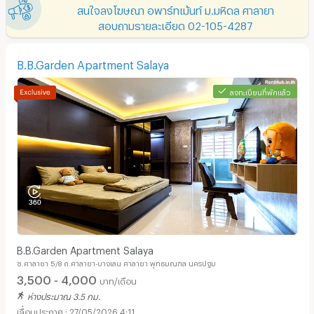
สนใจลงโฆษณา อพาร์ทเม้นท์ ม.มหิดล ศาลายา
สอบถามรายละเอียด 02-105-4287
B.B.Garden Apartment Salaya
ลงทะเบียนที่พักแล้ว
B.B.Garden Apartment Salaya
ซ.ศาลายา 5/8 ถ.ศาลายา-บางเลน ศาลายา พุทธมณฑล นครปฐม
3,500 - 4,000
บาท/เดือน
ห่างประมาณ 3.5 กม.
27/05/2026 4:11