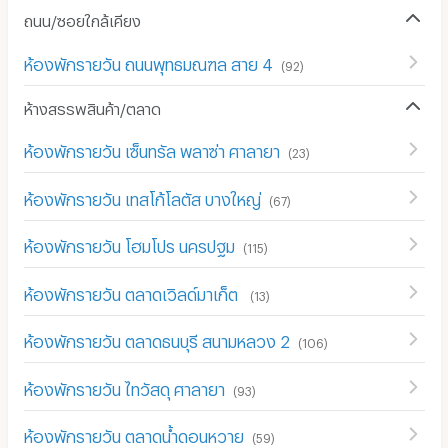
ถนน/ซอยใกล้เคียง
ห้องพักรายวัน ถนนพุทธมณฑล สาย 4
(
92
)
ห้างสรรพสินค้า/ตลาด
ห้องพักรายวัน เซ็นทรัล พลาซ่า ศาลายา
(
23
)
ห้องพักรายวัน เทสโก้โลตัส บางใหญ่
(
67
)
ห้องพักรายวัน โฮมโปร นครปฐม
(
115
)
ห้องพักรายวัน ตลาดเวิลด์มาเก็ต
(
13
)
ห้องพักรายวัน ตลาดธนบุรี สนามหลวง 2
(
106
)
ห้องพักรายวัน ไทวัสดุ ศาลายา
(
93
)
ห้องพักรายวัน ตลาดน้ำดอนหวาย
(
59
)