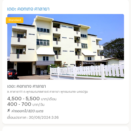
เดอะ คอทเทจ ศาลายา
เดอะ คอทเทจ ศาลายา
ซ.ศาลายา11 ถ.พุทธมณฑลสาย4 ศาลายา พุทธมณฑล นครปฐม
4,500 - 5,500
บาท/เดือน
400 - 700
บาท/วัน
ห่างออกไป 820 เมตร
30/06/2024 3:36