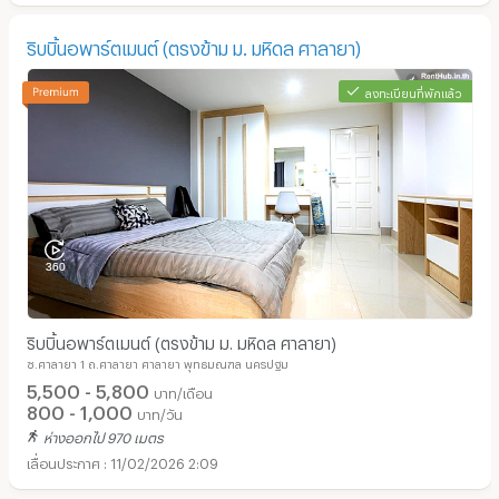
ริบบิ้นอพาร์ตเมนต์ (ตรงข้าม ม. มหิดล ศาลายา)
ลงทะเบียนที่พักแล้ว
ริบบิ้นอพาร์ตเมนต์ (ตรงข้าม ม. มหิดล ศาลายา)
ซ.ศาลายา 1 ถ.ศาลายา ศาลายา พุทธมณฑล นครปฐม
5,500 - 5,800
บาท/เดือน
800 - 1,000
บาท/วัน
ห่างออกไป 970 เมตร
11/02/2026 2:09