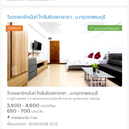
วีเออพาร์ทเม้นท์ ใกล้มหิดลศาลายา , ม.กรุงเทพธนบุรี
ลงทะเบียนที่พักแล้ว
วีเออพาร์ทเม้นท์ ใกล้มหิดลศาลายา , ม.กรุงเทพธนบุรี
ซ.หมู่บ้านสหพร 3 ถ.พุทธมณฑล-นครชัยศรี ศาลายา พุทธมณฑล นครปฐม
3,600 - 4,600
บาท/เดือน
650 - 700
บาท/วัน
ห่างประมาณ 1 กม.
15/05/2026 12:22