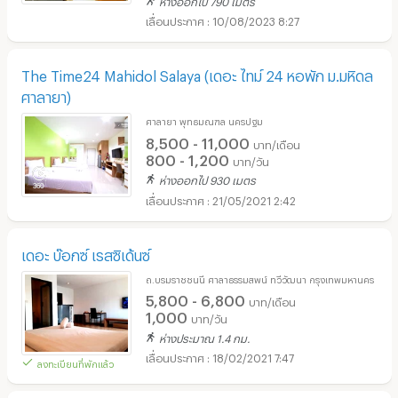
10/08/2023 8:27
The Time24 Mahidol Salaya (เดอะ ไทม์ 24 หอพัก ม.มหิดล
ศาลายา)
ศาลายา พุทธมณฑล นครปฐม
8,500 - 11,000
บาท/เดือน
800 - 1,200
บาท/วัน
ห่างออกไป 930 เมตร
21/05/2021 2:42
เดอะ บ๊อกซ์ เรสซิเด้นซ์
ถ.บรมราชชนนี ศาลาธรรมสพน์ ทวีวัฒนา กรุงเทพมหานคร
5,800 - 6,800
บาท/เดือน
1,000
บาท/วัน
ห่างประมาณ 1.4 กม.
18/02/2021 7:47
ลงทะเบียนที่พักแล้ว