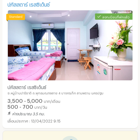
ปภัสสตาร์ เรสซิเด้นซ์
ลงทะเบียนที่พักแล้ว
ปภัสสตาร์ เรสซิเด้นซ์
ซ.หมู่บ้านปาริชาติ ถ.พุทธมณฑลสาย 4 บางกระทึก สามพราน นครปฐม
3,500 - 5,000
บาท/เดือน
500 - 700
บาท/วัน
ห่างประมาณ 3.5 กม.
13/04/2022 9:15