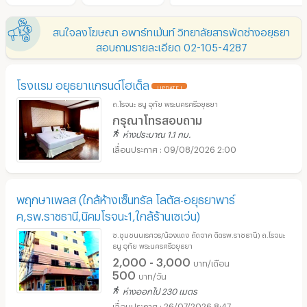
สนใจลงโฆษณา อพาร์ทเม้นท์ วิทยาลัยสารพัดช่างอยุธยา
สอบถามรายละเอียด 02-105-4287
โรงแรม อยุธยาแกรนด์โฮเต็ล
UPDATE !
ถ.โรจนะ ธนู อุทัย พระนครศรีอยุธยา
กรุณาโทรสอบถาม
ห่างประมาณ 1.1 กม.
09/08/2026 2:00
พฤกษาเพลส (ใกล้ห้างเซ็นทรัล โลตัส-อยุธยาพาร์
ค,รพ.ราชธานี,นิคมโรจนะ1,ใกล้ร้านเซเว่น)
ซ.ชุมชนนเรศวร/น้องแดง ถัดจาก ติดรพ.ราชธานี) ถ.โรจนะ
ธนู อุทัย พระนครศรีอยุธยา
2,000 - 3,000
บาท/เดือน
500
บาท/วัน
ห่างออกไป 230 เมตร
26/07/2026 8:47