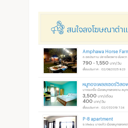
สนใจลงโฆษณาตำแหน
Amphawa Horse Farm
ถ.ชลประทาน ปลายโพงพาง อัมพวา
790 - 1,550
บาท/วัน
02/08/2025 8:23
หมูทองเพลสเซอร์วิสอพา
บางจะเกร็ง เมืองสมุทรสงคราม สมุ
3,500
บาท/เดือน
400
บาท/วัน
02/07/2019 7:34
P-8 apartment
ซ.lifebiz บางแก้ว เมืองสมุทรสงค