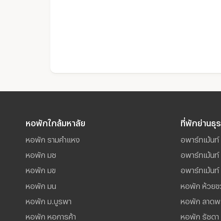
หอพักใกล้มหาลัย
ที่พักย่านธุ
หอพัก รามคำแหง
อพาร์ทเม้นท์ 
หอพัก มช
อพาร์ทเม้นท
หอพัก มข
อพาร์ทเม้นท์ 
หอพัก มน
หอพัก ห้วยข
หอพัก ม.บูรพา
หอพัก ลาดพ
หอพัก หอการค้า
หอพัก รัชดา