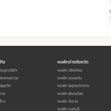
รกิจ
หอพักต่างจังหวัด
อนุสาวรีย์ฯ
หอพัก เชียงใหม่
์ สะพานควาย
หอพัก ขอนแก่น
สุขุมวิท
หอพัก สมุทรปราการ
วาง
หอพัก พิษณุโลก
ร้าว
หอพัก โคราช
หอพัก นนทบุรี