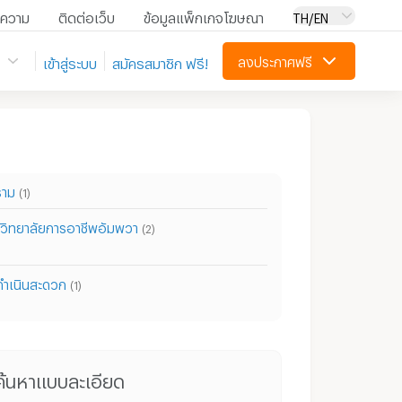
ความ
ติดต่อเว็บ
ข้อมูลแพ็กเกจโฆษณา
TH/EN
ลงประกาศฟรี
เข้าสู่ระบบ
สมัครสมาชิก ฟรี!
ราม
(1)
 วิทยาลัยการอาชีพอัมพวา
(2)
ดำเนินสะดวก
(1)
ทาวน์โฮม สมุทรสงคราม
ที่ดิน สมุทรสงคราม
ค้นหาแบบละเอียด