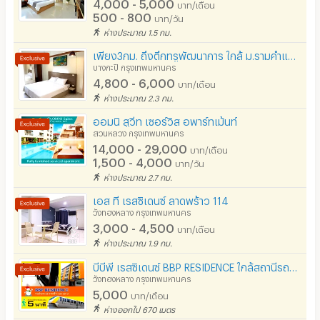
4,000 - 5,000
บาท/เดือน
500 - 800
บาท/วัน
ที่จอดรถ
ห่างประมาณ 1.5 กม.
ที่จอดรถมอเตอร์ไซด์/จักรยาน
เพียง3กม. ถึงตึกทรูพัฒนาการ ใกล้ ม.รามคำแหง (ติดABAC) - ซี เรสซิเดนซ์ รามคำแหง
บางกะปิ กรุงเทพมหานคร
ลิฟต์
4,800 - 6,000
บาท/เดือน
ห่างประมาณ 2.3 กม.
สระว่ายน้ำ
ออมนิ สูวีท เซอร์วิส อพาร์ทเม้นท์
โรงยิม / ฟิตเนส
สวนหลวง กรุงเทพมหานคร
14,000 - 29,000
บาท/เดือน
อินเทอร์เน็ตไร้สาย (WIFI) ในห้อง
1,500 - 4,000
บาท/วัน
ห่างประมาณ 2.7 กม.
เคเบิลทีวี / ดาวเทียม
เอส ที เรสซิเดนซ์ ลาดพร้าว 114
มีระบบรักษาความปลอดภัย (keycard)
วังทองหลาง กรุงเทพมหานคร
3,000 - 4,500
บาท/เดือน
มีระบบรักษาความปลอดภัย (สแกนลายนิ้วมือ)
ห่างประมาณ 1.9 กม.
กล้องวงจรปิด (CCTV)
บีบีพี เรสซิเดนซ์ BBP RESIDENCE ใกล้สถานีรถไฟฟ้าMRTมหาดไทย เดิน 5 นาที
วังทองหลาง กรุงเทพมหานคร
รปภ.
5,000
บาท/เดือน
ห่างออกไป 670 เมตร
ร้านขายอาหาร