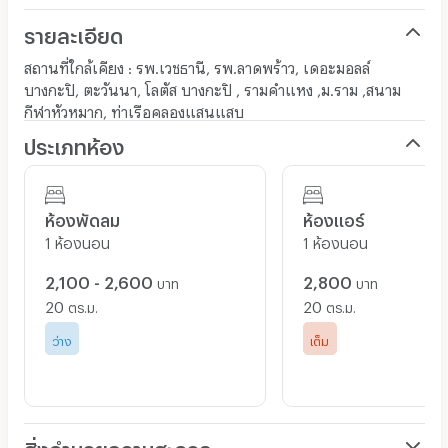
รายละเอียด
สถานที่ใกล้เคียง : รพ.เวชธานี, รพ.ลาดพร้าว, เดอะมอลล์
บางกะปิ, ตะวันนา, โลตัส บางกะปิ , รามคำแหง ,ม.ราม ,สนาม
กีฬาหัวหมาก, ท่าเรือคลองแสนแสบ
ประเภทห้อง
ห้องพัดลม
ห้องแอร์
1 ห้องนอน
1 ห้องนอน
2,100 - 2,600
2,800
บาท
บาท
20
20
ตร.ม.
ตร.ม.
ว่าง
เต็ม
สิ่งอำนวยความสะดวก