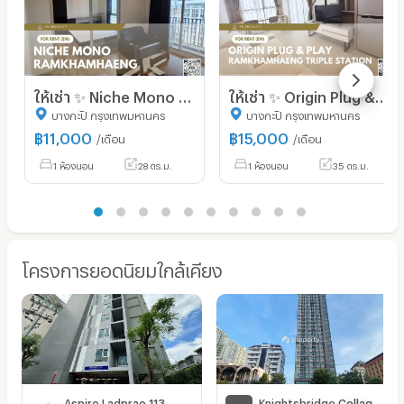
ให้เช่า ✨ Niche Mono Ramkhamhaeng ✨ เฟอร์นิเจอร์ และ เครื่องใช้ไฟฟ้าครบ ใกล้ The Mall บางกะปิ
ให้เช่า ✨ Origin Plug & Play Ramkhamhaeng Triple Station ✨ เฟอร์นิเจอร์ และ เครื่องใช้ไฟฟ้าครบ
บางกะปิ กรุงเทพมหานคร
บางกะปิ กรุงเทพมหานคร
฿
11,000
฿
15,000
/เดือน
/เดือน
1 ห้องนอน
28 ตร.ม.
1 ห้องนอน
35 ตร.ม.
โครงการยอดนิยมใกล้เคียง
Aspire Ladprao 113
Knightsbridge Collage Ramkhamhaeng