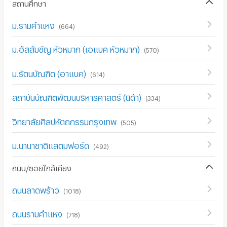
สถานศึกษา
ม.รามคำแหง
(
664
)
ม.อัสสัมชัญ หัวหมาก (เอแบค หัวหมาก)
(
570
)
ม.รัตนบัณฑิต (อาแบค)
(
614
)
สถาบันบัณฑิตพัฒนบริหารศาสตร์ (นิด้า)
(
334
)
วิทยาลัยศิลปหัตถกรรมกรุงเทพ
(
505
)
ม.นานาชาติแสตมฟอร์ด
(
492
)
ถนน/ซอยใกล้เคียง
ถนนลาดพร้าว
(
1018
)
ถนนรามคำแหง
(
718
)