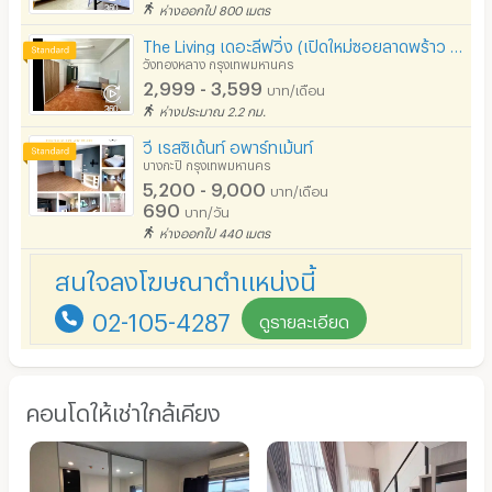
ห่างออกไป 800 เมตร
The Living เดอะลีฟวิ่ง (เปิดใหม่ซอยลาดพร้าว 93)
วังทองหลาง กรุงเทพมหานคร
2,999 - 3,599
บาท/เดือน
ห่างประมาณ 2.2 กม.
วี เรสซิเด้นท์ อพาร์ทเม้นท์
บางกะปิ กรุงเทพมหานคร
5,200 - 9,000
บาท/เดือน
690
บาท/วัน
ห่างออกไป 440 เมตร
สนใจลงโฆษณาตำแหน่งนี้
02-105-4287
ดูรายละเอียด
คอนโดให้เช่าใกล้เคียง