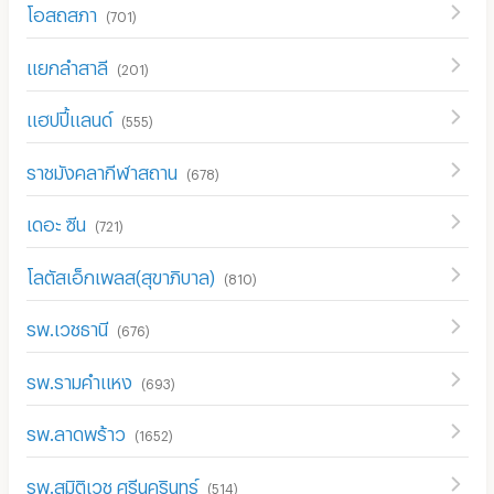
โอสถสภา
(
701
)
แยกลำสาลี
(
201
)
แฮปปี้แลนด์
(
555
)
ราชมังคลากีฬาสถาน
(
678
)
เดอะ ซีน
(
721
)
โลตัสเอ็กเพลส(สุขาภิบาล)
(
810
)
รพ.เวชธานี
(
676
)
รพ.รามคำแหง
(
693
)
รพ.ลาดพร้าว
(
1652
)
รพ.สมิติเวช ศรีนครินทร์
(
514
)