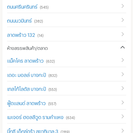
ถนนศรีนครินทร์
(
545
)
ถนนนวมินทร์
(
382
)
ลาดพร้าว 132
(
14
)
ห้างสรรพสินค้า/ตลาด
แม็คโคร ลาดพร้าว
(
632
)
เดอะ มอลล์ บางกะปิ
(
832
)
เทสโก้โลตัส บางกะปิ
(
553
)
ฟู๊ดแลนด์ ลาดพร้าว
(
557
)
เมเจอร์ ฮอลลีวูด รามคำแหง
(
634
)
บิ๊กซี เอ็กซ์ตร้า สุขาภิบาล 3
(
289
)