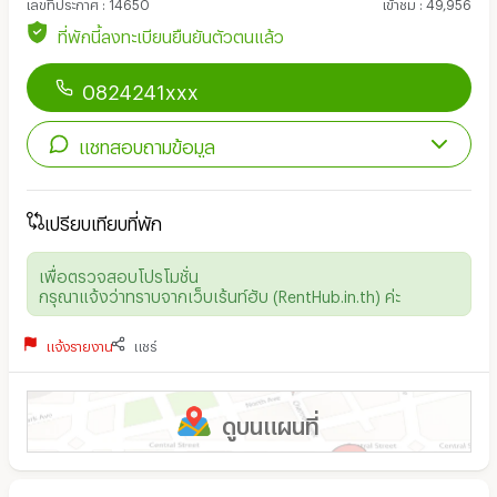
เลขที่ประกาศ
:
14650
เข้าชม
:
49,956
ที่พักนี้ลงทะเบียนยืนยันตัวตนแล้ว
0824241xxx
แชทสอบถามข้อมูล
เปรียบเทียบที่พัก
เพื่อตรวจสอบโปรโมชั่น
กรุณาแจ้งว่าทราบจากเว็บเร้นท์ฮับ (RentHub.in.th) ค่ะ
แจ้งรายงาน
แชร์
ดูบนแผนที่