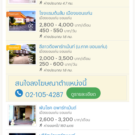
อนุญาตให้สูบบุหรี่ในห้องพัก
ห่างประมาณ 4.7 กม.
โรงแรมต้นส้ม เมืองขอนแก่น
โทรศัพท์สายตรง
เมืองขอนแก่น ขอนแก่น
2,800 - 4,000
บาท/เดือน
ที่จอดรถ
450 - 550
บาท/วัน
ห่างประมาณ 1.6 กม.
ที่จอดรถมอเตอร์ไซด์/จักรยาน
ลีลาวดีอพาร์ทเม้นท์ (ม.ภาค ขอนแก่น)
ลิฟต์
เมืองขอนแก่น ขอนแก่น
2,000 - 3,500
บาท/เดือน
สระว่ายน้ำ
250 - 600
บาท/วัน
ห่างประมาณ 1.6 กม.
โรงยิม / ฟิตเนส
สนใจลงโฆษณาตำแหน่งนี้
อินเทอร์เน็ตไร้สาย (WIFI) ในห้อง
02-105-4287
เคเบิลทีวี / ดาวเทียม
ดูรายละเอียด
มีระบบรักษาความปลอดภัย (keycard)
พันโชค อพาร์ทเม้นต์
เมืองขอนแก่น ขอนแก่น
มีระบบรักษาความปลอดภัย (สแกนลายนิ้วมือ)
2,600 - 3,200
บาท/เดือน
ห่างออกไป 160 เมตร
กล้องวงจรปิด (CCTV)
บุรีรัตน์อพาร์ทเมนท์