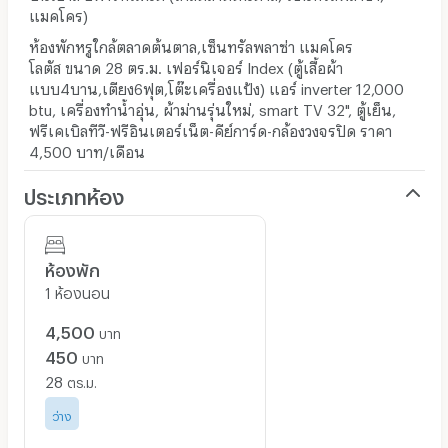
แมคโคร)
ห้องพักหรูใกล้ตลาดต้นตาล,เซ็นทรัลพลาซ่า แมคโคร
โลตัส ขนาด 28 ตร.ม. เฟอร์นิเจอร์ Index (ตู้เสื้อผ้า
แบบ4บาน,เตียง6ฟุต,โต๊ะเครื่องแป้ง) แอร์ inverter 12,000
btu, เครื่องทำน้ำอุ่น, ผ้าม่านรุ่นใหม่, smart TV 32", ตู้เย็น,
ฟรีเคเบิลทีวี-ฟรีอินเตอร์เน็ต-คีย์การ์ด-กล้องวงจรปิด ราคา
4,500 บาท/เดือน
ประเภทห้อง
ห้องพัก
1 ห้องนอน
4,500
บาท
450
บาท
28
ตร.ม.
ว่าง