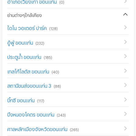
อำเภอเวียงเก่า ขอนแก่น
(
0
)
ย่านต่างๆใกล้เคียง
ไดโน วอเตอร์ ปาร์ค
(
128
)
อู้ฟู่ ขอนแก่น
(
232
)
ประตูน้ำ ขอนแก่น
(
185
)
เทสโก้โลตัส ขอนแก่น
(
40
)
สถานีขนส่งขอนแก่น 3
(
88
)
บิ๊กซี ขอนแก่น
(
117
)
บึงหนองโคตร ขอนแก่น
(
243
)
ศาลหลักเมืองจังหวัดขอนแก่น
(
265
)