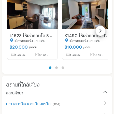
k1623 ให้เช่าคอนโด S block condo #ใกล้บึงหนองโคตร ใกล้เซ็นทรัลขอนแก่น #ห้องใหม่มือ1 ห้องพักหรู สะอาด ทำเลดี เดินทางสะดวก 🔸ขนาดพื้นที่ 60 ตรม.
K1490 ให้เช่าคอนโด THE S BLOCK Condominium ใกล้บึงหนองโคตร ใกล้โรงพยาบาลขอนแก่นราม ใกล้เซ็นทรัล ขอนแก่น เพียง 5นาที
เมืองขอนแก่น ขอนแก่น
เมืองขอนแก่น ขอนแก่น
฿
20,000
฿
10,000
/เดือน
/เดือน
1 ห้องนอน
60 ตร.ม.
1 ห้องนอน
35 ตร.ม.
สถานที่ใกล้เคียง
สถานศึกษา
ม.ภาคตะวันออกเฉียงเหนือ
(
104
)