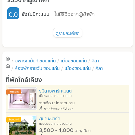
เฟอร์นิเจอร์-ตู้, เตียง
0.0
ยังไม่มีคะแนน
ไม่มีรีวิวจากผู้เข้าพัก
เครื่องทำน้ำอุ่น
พัดลม
ดูรายละเอียด
มี TV
ยังไม่มีรีวิวของอพาร์ทเม้นท์นี้
ตู้เย็น
อพาร์ทเม้นท์
ขอนแก่น
เมืองขอนแก่น
ศิลา
โซฟา
เขียนรีวิวแรกของอพาร์ทเม้นท์นี้
ห้องพักรายวัน
ขอนแก่น
เมืองขอนแก่น
ศิลา
โต๊ะ - เก้าอี้ทำงาน
ที่พักใกล้เคียง
เตาปรุงอาหาร
รมิดาอพาร์ทเมนต์
เมืองขอนแก่น ขอนแก่น
อนุญาตให้เลี้ยงสัตว์
รายเดือน : โทรสอบถาม
อนุญาตให้สูบบุหรี่ในห้องพัก
ห่างประมาณ 5.3 กม.
สุมานะปาร์ค
โทรศัพท์สายตรง
เมืองขอนแก่น ขอนแก่น
3,500 - 4,000
บาท/เดือน
ที่จอดรถ