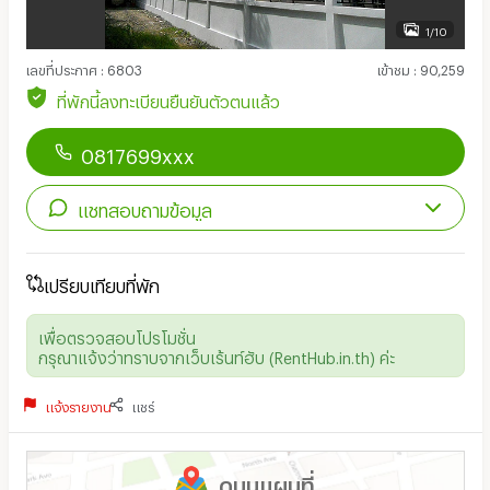
1/10
เลขที่ประกาศ
:
6803
เข้าชม
:
90,259
ที่พักนี้ลงทะเบียนยืนยันตัวตนแล้ว
0817699xxx
แชทสอบถามข้อมูล
เปรียบเทียบที่พัก
เพื่อตรวจสอบโปรโมชั่น
กรุณาแจ้งว่าทราบจากเว็บเร้นท์ฮับ (RentHub.in.th) ค่ะ
แจ้งรายงาน
แชร์
ดูบนแผนที่