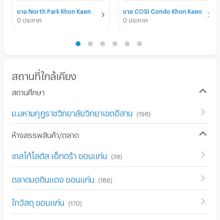
ขาย North Park Khon Kaen
ขาย COSI Condo Khon Kaen
0 ประกาศ
0 ประกาศ
สถานที่ใกล้เคียง
สถานศึกษา
ม.มหามกุฏราชวิทยาลัยวิทยาเขตอีสาน
(
198
)
ห้างสรรพสินค้า/ตลาด
เทสโก้โลตัส เอ็กตร้า ขอนแก่น
(
38
)
ตลาดมอดินแดง ขอนแก่น
(
186
)
ไทวัสดุ ขอนแก่น
(
170
)