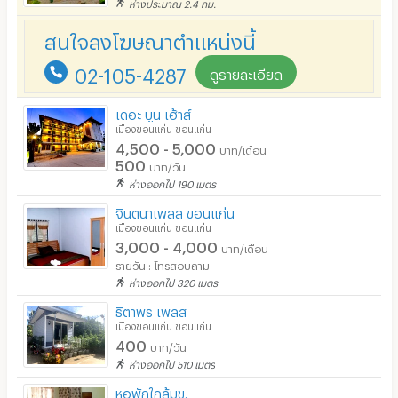
ห่างประมาณ 2.4 กม.
ที่จอดรถมอเตอร์ไซด์/จักรยาน
สนใจลงโฆษณาตำแหน่งนี้
ลิฟต์
02-105-4287
ดูรายละเอียด
สระว่ายน้ำ
เดอะ บูน เฮ้าส์
โรงยิม / ฟิตเนส
เมืองขอนแก่น ขอนแก่น
4,500 - 5,000
บาท/เดือน
อินเทอร์เน็ตไร้สาย (WIFI) ในห้อง
500
บาท/วัน
ห่างออกไป 190 เมตร
เคเบิลทีวี / ดาวเทียม
จินตนาเพลส ขอนแก่น
มีระบบรักษาความปลอดภัย (keycard)
เมืองขอนแก่น ขอนแก่น
3,000 - 4,000
บาท/เดือน
มีระบบรักษาความปลอดภัย (สแกนลายนิ้วมือ)
รายวัน : โทรสอบถาม
ห่างออกไป 320 เมตร
กล้องวงจรปิด (CCTV)
ธิตาพร เพลส
รปภ.
เมืองขอนแก่น ขอนแก่น
400
บาท/วัน
ร้านขายอาหาร
ห่างออกไป 510 เมตร
ร้านค้า สะดวกซื้อ
หอพักใกล้มข.