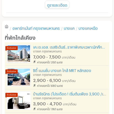
หัวข้อ :
พัดลม
ดูรายละเอียด
ความสะอาด
1.8
มี TV
ตู้เย็น
ความคุ้มค่าของราคาเช่า
1.3
อพาร์ทเม้นท์
กรุงเทพมหานคร
บางแค
บางแคเหนือ
โซฟา
ที่พักใกล้เคียง
ทำเลที่ตั้ง
1.8
โต๊ะ - เก้าอี้ทำงาน
เค.เจ.เอส. เรสซิเด้นซ์...ราคาพิเศษเฉพาะนักศึกษาเนติบัญฑิต 7,000 บาท/เดือน ด่วนมีจำนวนจำกัด
เตาปรุงอาหาร
บางแค กรุงเทพมหานคร
ความสะดวกในการเดินทาง
2.3
7,000 - 7,500
บาท/เดือน
อนุญาตให้เลี้ยงสัตว์
ห่างออกไป 350 เมตร
การให้บริการ
0.8
อนุญาตให้สูบบุหรี่ในห้องพัก
ซิตี้ แมนชั่น บางแค ใกล้ MRT หลักสอง
บางแค กรุงเทพมหานคร
โทรศัพท์สายตรง
2,900 - 6,100
บาท/เดือน
ห่างออกไป 680 เมตร
ที่จอดรถ
บ้านรัชนีกร (โปรเดือด ! เริ่มต้นเพียง 3,900 /เดือน เพื่อคนทำงาน นักศึกษาเนติ นักศึกษาอื่นๆ)
ยังไม่มีรีวิวของอพาร์ทเม้นท์นี้
ที่จอดรถมอเตอร์ไซด์/จักรยาน
บางแค กรุงเทพมหานคร
3,900 - 4,700
บาท/เดือน
ลิฟต์
ห่างออกไป 780 เมตร
เขียนรีวิวแรกของอพาร์ทเม้นท์นี้