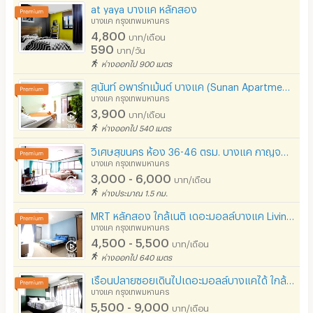
สระว่ายน้ำ
at yaya บางแค หลักสอง
บางแค กรุงเทพมหานคร
โรงยิม / ฟิตเนส
4,800
บาท/เดือน
590
บาท/วัน
อินเทอร์เน็ตไร้สาย (WIFI) ในห้อง
ห่างออกไป 900 เมตร
เคเบิลทีวี / ดาวเทียม
สุนันท์ อพาร์ทเม้นต์ บางแค (Sunan Apartment Bangkae)
บางแค กรุงเทพมหานคร
มีระบบรักษาความปลอดภัย (keycard)
3,900
บาท/เดือน
ห่างออกไป 540 เมตร
มีระบบรักษาความปลอดภัย (สแกนลายนิ้วมือ)
วิเศษสุขนคร ห้อง 36-46 ตรม. บางแค กาญจนาภิเษก
กล้องวงจรปิด (CCTV)
บางแค กรุงเทพมหานคร
3,000 - 6,000
บาท/เดือน
รปภ.
ห่างประมาณ 1.5 กม.
MRT หลักสอง ใกล้เนติ เดอะมอลล์บางแค Living Whale เพชรเกษม74 FREE WIFI
ร้านขายอาหาร
บางแค กรุงเทพมหานคร
4,500 - 5,500
ร้านค้า สะดวกซื้อ
บาท/เดือน
ห่างออกไป 640 เมตร
ร้านซัก-รีด / มีบริการเครื่องซักผ้า
เรือนปลายซอยเดินไปเดอะมอลล์บางแคได้ ใกล้เนติ ติดรถไฟฟ้าMRTหลักสองคุณภาพดีราคาถูก
บางแค กรุงเทพมหานคร
ร้านทำผม-เสริมสวย
5,500 - 9,000
บาท/เดือน