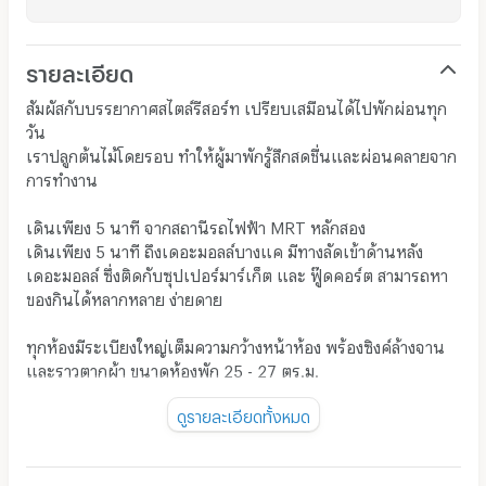
รายละเอียด
สัมผัสกับบรรยากาศสไตล์รีสอร์ท เปรียบเสมือนได้ไปพักผ่อนทุก
วัน
เราปลูกต้นไม้โดยรอบ ทำให้ผู้มาพักรู้สึกสดชื่นและผ่อนคลายจาก
การทำงาน
เดินเพียง 5 นาที จากสถานีรถไฟฟ้า MRT หลักสอง
เดินเพียง 5 นาที ถึงเดอะมอลล์บางแค มีทางลัดเข้าด้านหลัง
เดอะมอลล์ ซึ่งติดกับซุปเปอร์มาร์เก็ต และ ฟู๊ดคอร์ต สามารถหา
ของกินได้หลากหลาย ง่ายดาย
ทุกห้องมีระเบียงใหญ่เต็มความกว้างหน้าห้อง พร้องซิงค์ล้างจาน
และราวตากผ้า ขนาดห้องพัก 25 - 27 ตร.ม.
ดูรายละเอียดทั้งหมด
พิเศษ ห้องชั้น 4 สไตล์ LOFT ฝ้าเพดานสูง