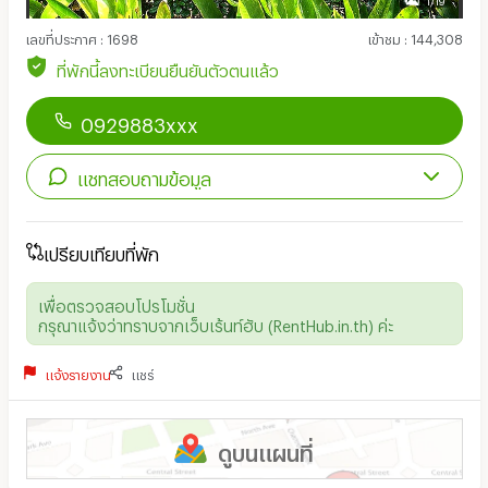
เลขที่ประกาศ
:
1698
เข้าชม
:
144,308
ที่พักนี้ลงทะเบียนยืนยันตัวตนแล้ว
0929883xxx
แชทสอบถามข้อมูล
เปรียบเทียบที่พัก
เพื่อตรวจสอบโปรโมชั่น
กรุณาแจ้งว่าทราบจากเว็บเร้นท์ฮับ (RentHub.in.th) ค่ะ
แจ้งรายงาน
แชร์
ดูบนแผนที่