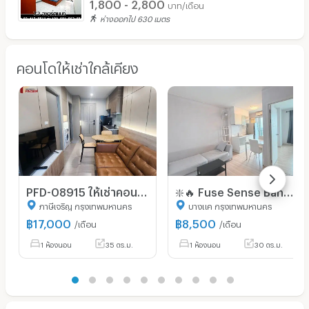
1,800 - 2,800
บาท/เดือน
ห่างออกไป 630 เมตร
คอนโดให้เช่าใกล้เคียง
PFD-08915 ให้เช่าคอนโด เดอะ พาร์คแลนด์ เพชรเกษม 56 (The Parkland Phetkasem 56) บิ้วอินใหม่แต่งสวย
❇️🔥 Fuse Sense Bangkae | 8,500 บาท| 🚇 ใกล้ MRT หลักสอง , The Mall Bangkae | พร้อมนัดชมทุกวัน
ภาษีเจริญ กรุงเทพมหานคร
บางแค กรุงเทพมหานคร
฿
17,000
฿
8,500
/เดือน
/เดือน
1 ห้องนอน
35 ตร.ม.
1 ห้องนอน
30 ตร.ม.