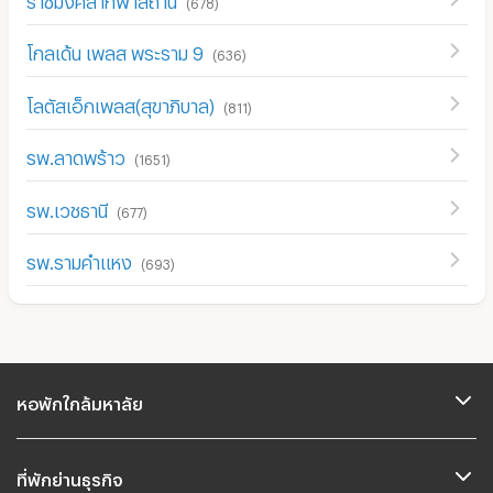
(
678
)
โกลเด้น เพลส พระราม 9
(
636
)
โลตัสเอ็กเพลส(สุขาภิบาล)
(
811
)
รพ.ลาดพร้าว
(
1651
)
รพ.เวชธานี
(
677
)
รพ.รามคำแหง
(
693
)
หอพักใกล้มหาลัย
ที่พักย่านธุรกิจ