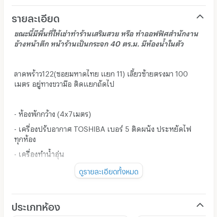
รายละเอียด
ขณะนี้มีพื้นที่ให้เช่าทำร้านเสริมสวย หรือ ทำออฟฟิศสำนักงาน
ข้างหน้าตึก หน้าร้านเป็นกระจก 40 ตร.ม. มีห้องน้ำในตัว
ลาดพร้าว122(ซอยมหาดไทย แยก 11) เลี้ยวซ้ายตรงมา 100
เมตร อยู่ทางขวามือ ติดแยกถัดไป
- ห้องพักกว้าง (4x7เมตร)
- เครื่องปรับอากาศ TOSHIBA เบอร์ 5 ติดผนัง ประหยัดไฟ
ทุกห้อง
- เครื่องทำน้ำอุ่น
- Cable TV 100 ช่อง
ดูรายละเอียดทั้งหมด
- มีอินเตอร์เนตความเร็วสูงพร้อมให้บริการทุกห้อง
- มีเฟอร์นิเจอร์พร้อมทุกห้อง ประกอบด้วย
ประเภทห้อง
-----* โต๊ะเครื่องแป้ง