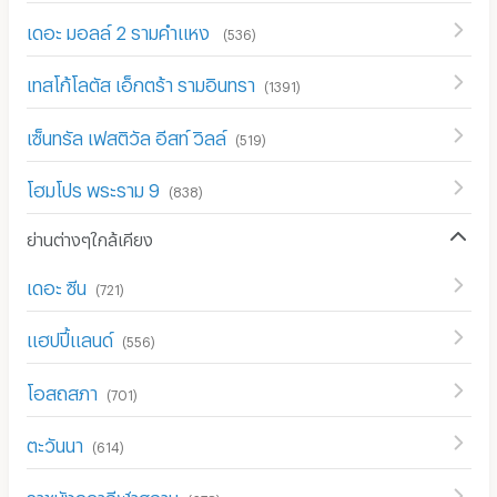
เดอะ มอลล์ 2 รามคำแหง
(
536
)
เทสโก้โลตัส เอ็กตร้า รามอินทรา
(
1391
)
เซ็นทรัล เฟสติวัล อีสท์ วิลล์
(
519
)
โฮมโปร พระราม 9
(
838
)
ย่านต่างๆใกล้เคียง
เดอะ ซีน
(
721
)
แฮปปี้แลนด์
(
556
)
โอสถสภา
(
701
)
ตะวันนา
(
614
)
ราชมังคลากีฬาสถาน