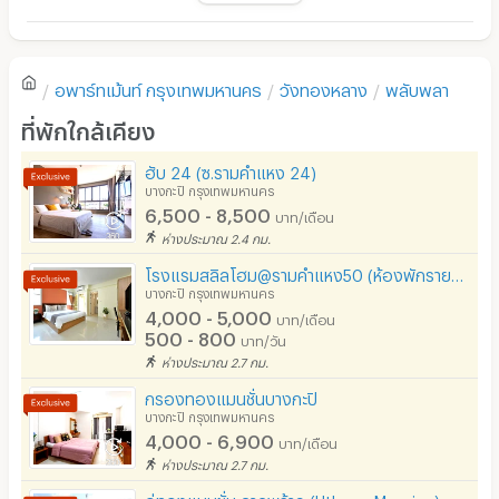
มี TV
ยังไม่มีรีวิวของอพาร์ทเม้นท์นี้
- สิ่งอำนวยความสะดวกมายมาย ประกอบด้วย
ตู้เย็น
-----* มีที่จอดรถ 800บาทต่อเดือน
อพาร์ทเม้นท์
กรุงเทพมหานคร
วังทองหลาง
พลับพลา
โซฟา
เขียนรีวิวแรกของอพาร์ทเม้นท์นี้
-----* บริการเครื่องซักผ้าหยอดเหรียญ
ที่พักใกล้เคียง
โต๊ะ - เก้าอี้ทำงาน
-----* บริการเครื่องขายน้ำอัตโนมัติ
ฮับ 24 (ซ.รามคำแหง 24)
-----* หน้าปากซอย มีร้านอาหารขาย ตลอด 2 ข้างทาง
เตาปรุงอาหาร
บางกะปิ กรุงเทพมหานคร
6,500 - 8,500
......* ห่าง 7-11 20ม
บาท/เดือน
อนุญาตให้เลี้ยงสัตว์
ห่างประมาณ 2.4 กม.
-----* มี Fitness center เปิดให้บริการ
อนุญาตให้สูบบุหรี่ในห้องพัก
โรงแรมสลิลโฮม@รามคำแหง50 (ห้องพักรายวัน/รายเดือน ใกล้ ม.รามคำแหง)
บางกะปิ กรุงเทพมหานคร
โทรศัพท์สายตรง
4,000 - 5,000
บาท/เดือน
ทั้งนี้ขอสงวนสิทธิ์ในการเปลี่ยนแปลงราคาและเงื่อนไข โดยมิ
500 - 800
บาท/วัน
ต้องแจ้งให้ทราบล่วงหน้า
ที่จอดรถ
ห่างประมาณ 2.7 กม.
ที่จอดรถมอเตอร์ไซด์/จักรยาน
กรองทองแมนชั่นบางกะปิ
ขณะนี้มีพื้นที่ให้เช่าทำร้านเสริมสวย หรือ ทำออฟฟิศสำนักงาน
บางกะปิ กรุงเทพมหานคร
ลิฟต์
ข้างหน้าตึก หน้าร้านเป็นกระจก 40 ตร.ม. มีห้องน้ำในตัว
4,000 - 6,900
บาท/เดือน
ห่างประมาณ 2.7 กม.
สระว่ายน้ำ
อู่ทองแมนชั่น ลาดพร้าว (Uthong Mansion)