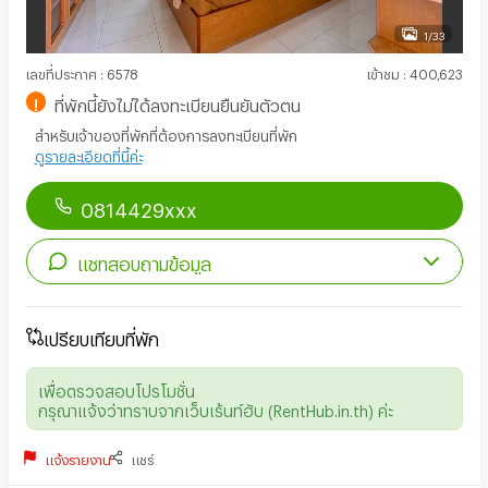
1/33
เลขที่ประกาศ
:
6578
เข้าชม
:
400,623
!
ที่พักนี้ยังไม่ได้ลงทะเบียนยืนยันตัวตน
สำหรับเจ้าของที่พักที่ต้องการลงทะเบียนที่พัก
ดูรายละเอียดที่นี้ค่ะ
0814429xxx
แชทสอบถามข้อมูล
เปรียบเทียบที่พัก
เพื่อตรวจสอบโปรโมชั่น
กรุณาแจ้งว่าทราบจากเว็บเร้นท์ฮับ (RentHub.in.th) ค่ะ
แจ้งรายงาน
แชร์