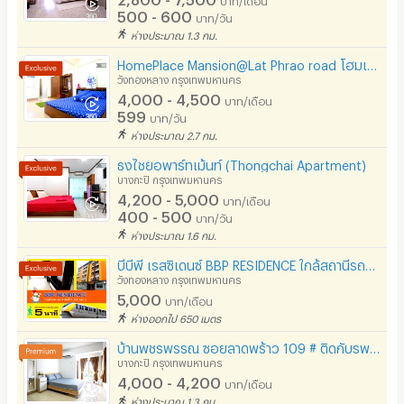
500 - 600
บาท/วัน
ห่างประมาณ 1.3 กม.
HomePlace Mansion@Lat Phrao road โฮมเพลส แมนชั่น ลาดพร้าว78 เซ็นทรัล อีสท์ วิลล์ ใกล้สถานีรถไฟฟ้า
วังทองหลาง กรุงเทพมหานคร
4,000 - 4,500
บาท/เดือน
599
บาท/วัน
ห่างประมาณ 2.7 กม.
ธงไชยอพาร์ทเม้นท์ (Thongchai Apartment)
บางกะปิ กรุงเทพมหานคร
4,200 - 5,000
บาท/เดือน
400 - 500
บาท/วัน
ห่างประมาณ 1.6 กม.
บีบีพี เรสซิเดนซ์ BBP RESIDENCE ใกล้สถานีรถไฟฟ้าMRTมหาดไทย เดิน 5 นาที
วังทองหลาง กรุงเทพมหานคร
5,000
บาท/เดือน
ห่างออกไป 650 เมตร
บ้านพชรพรรณ ซอยลาดพร้าว 109 # ติดกับรพ.เวชธานี #
บางกะปิ กรุงเทพมหานคร
4,000 - 4,200
บาท/เดือน
ห่างประมาณ 1.3 กม.