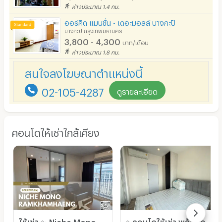
ห่างประมาณ 1.4 กม.
ออร์คิด แมนชั่น - เดอะมอลล์ บางกะปิ
บางกะปิ กรุงเทพมหานคร
3,800 - 4,300
บาท/เดือน
ห่างประมาณ 1.8 กม.
สนใจลงโฆษณาตำแหน่งนี้
02-105-4287
ดูรายละเอียด
คอนโดให้เช่าใกล้เคียง
ให้เช่า ✨ Niche Mono Ramkhamhaeng ✨ เฟอร์นิเจอร์ และ เครื่องใช้ไฟฟ้าครบ ใกล้ The Mall บางกะปิ
✨คอนโดให้เช่า พร้อมอยู่ โครงการนิช โมโน รามคำแหง ตกแต่งครบ ห้องใหม่ ทำเลดี ติดMRT หัวหมาก