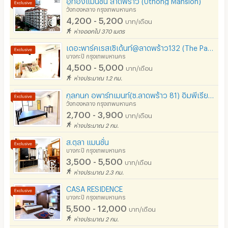
โรงยิม / ฟิตเนส
วังทองหลาง กรุงเทพมหานคร
สนใจเข้ามาสัมผัสบรรยากาศห้องตัวอย่างได้ตามที่อยู่ข้างต้น
4,200 - 5,200
บาท/เดือน
อินเทอร์เน็ตไร้สาย (WIFI) ในห้อง
ห่างออกไป 370 เมตร
หรือติดต่อได้ที่เบอร์ โทร 081-442-9922, หรือ 02-934-
3391-2 ต่อ 0
เคเบิลทีวี / ดาวเทียม
เดอะพาร์คเรสเซิเด้นท์@ลาดพร้าว132 (The Park residence@Ladpraw132)
บางกะปิ กรุงเทพมหานคร
มีระบบรักษาความปลอดภัย (keycard)
4,500 - 5,000
บาท/เดือน
รถประจำทางที่ผ่าน ได้แก่ สาย 8, 27, 44, 92, 96, 126,
ห่างประมาณ 1.2 กม.
มีระบบรักษาความปลอดภัย (สแกนลายนิ้วมือ)
137, 145 , 156 , 178 , 191 ,รถ ปอ .502 , ปอ.550 ไปสนาม
กูลกนก อพาร์ทเมนท์(ซ.ลาดพร้าว 81) อิมพีเรียลบิ๊กซีลาดพร้าว *ไม่มีค่าส่วนกลาง ไม่มีค่าเช่าคีย์การ์ด*
บินสุวรรณภูมิ
กล้องวงจรปิด (CCTV)
วังทองหลาง กรุงเทพมหานคร
2,700 - 3,900
บาท/เดือน
รปภ.
ห่างประมาณ 2 กม.
ส.ตุลา แมนชั่น
ร้านขายอาหาร
บางกะปิ กรุงเทพมหานคร
3,500 - 5,500
ร้านค้า สะดวกซื้อ
บาท/เดือน
ห่างประมาณ 2.3 กม.
ร้านซัก-รีด / มีบริการเครื่องซักผ้า
CASA RESIDENCE
บางกะปิ กรุงเทพมหานคร
ร้านทำผม-เสริมสวย
5,500 - 12,000
บาท/เดือน
สถานี charge รถไฟฟ้า
ห่างประมาณ 2 กม.