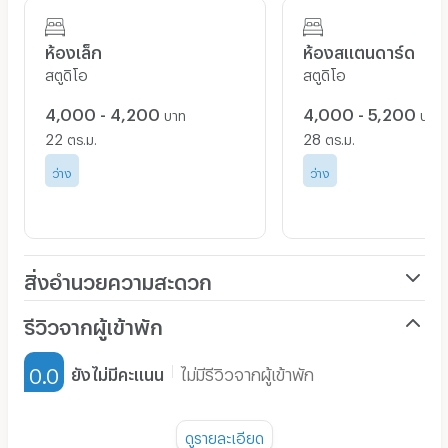
-----* โต๊ะทำงาน/คอมพิวเตอร์
ห้องเล็ก
ห้องสแตนดาร์ด
-----* โต๊ะวางทีวี
สตูดิโอ
สตูดิโอ
-----* ตู้เสื้อผ้า
4,000 - 4,200
4,000 - 5,200
บาท
บาท
-----* เตียงนอน 6 ฟุต (พร้อมฟูกนอน)
22
28
ตร.ม.
ตร.ม.
-----* ชั้นวางรองเท้า
ว่าง
ว่าง
- มีซิ้งค์ล้างจานที่ระเบียง
- ห้องน้ำใช้สุขภัณฑ์ระดับคอนโดหรู
- ระบบรักษาความปลอดภัยประกอบไปด้วย
สิ่งอำนวยความสะดวก
------* กลอนประตู 2 ชั้น
เครื่องปรับอากาศ
รีวิวจากผู้เข้าพัก
------* มีตาแมวที่ประตูห้อง
เฟอร์นิเจอร์-ตู้, เตียง
------* Key card ตรงทางเข้า-ออก
0.0
ยังไม่มีคะแนน
ไม่มีรีวิวจากผู้เข้าพัก
เครื่องทำน้ำอุ่น
------* กล้องวงจรปิด 24 ชม.
------* ยามรักษาความปลอดภัย
พัดลม
ดูรายละเอียด