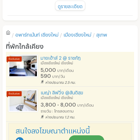
พัดลม
ดูรายละเอียด
มี TV
ยังไม่มีรีวิวของอพาร์ทเม้นท์นี้
ตู้เย็น
อพาร์ทเม้นท์
เชียงใหม่
เมืองเชียงใหม่
สุเทพ
โซฟา
เขียนรีวิวแรกของอพาร์ทเม้นท์นี้
ที่พักใกล้เคียง
โต๊ะ - เก้าอี้ทำงาน
มายเฮ้าส์ 2 @ ราชภัฏ
เตาปรุงอาหาร
เมืองเชียงใหม่ เชียงใหม่
5,000
บาท/เดือน
อนุญาตให้เลี้ยงสัตว์
590
บาท/วัน
ห่างประมาณ 2.5 กม.
อนุญาตให้สูบบุหรี่ในห้องพัก
เมญ่า ลิฟวิ่ง @สันติสุข
โทรศัพท์สายตรง
เมืองเชียงใหม่ เชียงใหม่
3,800 - 8,000
บาท/เดือน
ที่จอดรถ
รายวัน : โทรสอบถาม
ห่างประมาณ 1.2 กม.
ที่จอดรถมอเตอร์ไซด์/จักรยาน
สนใจลงโฆษณาตำแหน่งนี้
ลิฟต์