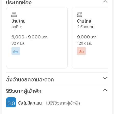
ประเภทห้อง
• ทุกห้องมีสัญญาณเคเบิ้ลทีวี,ฟรี Wi-Fi
• บริการสระว่ายน้ำ
บ้านไทย
บ้านไทย
• ลิฟท์บริการ 2 เครื่อง ตลอด 24 ชั่วโมง
สตูดิโอ
2 ห้องนอน
• เจ้าหน้าที่รักษาความปลอดภัยตลอด 24 ชั่วโมงและที่
จอดรถฟรีสำหรับผู้เช่า ห้องละ 2 คัน
6,000 - 9,000
9,000
บาท
บาท
เข้าชมเรา
32
128
ตร.ม.
ตร.ม.
ได้ที่
https://www.baanthailiving.com/th/project/7/baan-
ว่าง
เต็ม
thai-living-nimman
สิ่งอำนวยความสะดวก
เครื่องปรับอากาศ
รีวิวจากผู้เข้าพัก
เฟอร์นิเจอร์-ตู้, เตียง
0.0
ยังไม่มีคะแนน
ไม่มีรีวิวจากผู้เข้าพัก
เครื่องทำน้ำอุ่น