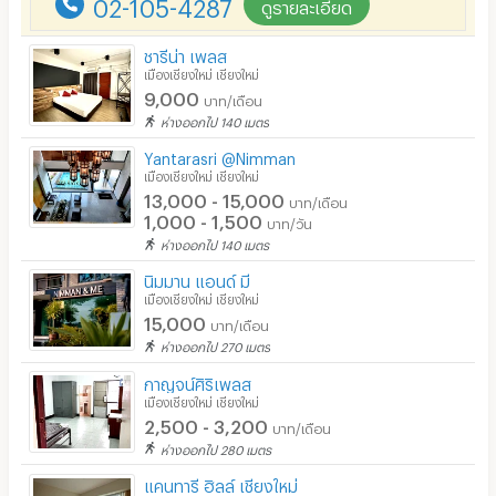
02-105-4287
ดูรายละเอียด
สระว่ายน้ำ
โรงยิม / ฟิตเนส
ชารีน่า เพลส
เมืองเชียงใหม่ เชียงใหม่
อินเทอร์เน็ตไร้สาย (WIFI) ในห้อง
9,000
บาท/เดือน
ห่างออกไป 140 เมตร
เคเบิลทีวี / ดาวเทียม
Yantarasri @Nimman
มีระบบรักษาความปลอดภัย (keycard)
เมืองเชียงใหม่ เชียงใหม่
13,000 - 15,000
บาท/เดือน
มีระบบรักษาความปลอดภัย (สแกนลายนิ้วมือ)
1,000 - 1,500
บาท/วัน
ห่างออกไป 140 เมตร
กล้องวงจรปิด (CCTV)
นิมมาน แอนด์ มี
รปภ.
เมืองเชียงใหม่ เชียงใหม่
15,000
บาท/เดือน
ร้านขายอาหาร
ห่างออกไป 270 เมตร
ร้านค้า สะดวกซื้อ
กาญจน์ศิริเพลส
เมืองเชียงใหม่ เชียงใหม่
2,500 - 3,200
ร้านซัก-รีด / มีบริการเครื่องซักผ้า
บาท/เดือน
ห่างออกไป 280 เมตร
ร้านทำผม-เสริมสวย
แคนทารี ฮิลล์ เชียงใหม่