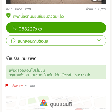
เลขที่ประกาศ
:
7129
เข้าชม
:
103,219
ที่พักนี้ลงทะเบียนยืนยันตัวตนแล้ว
053227xxx
แชทสอบถามข้อมูล
เปรียบเทียบที่พัก
เพื่อตรวจสอบโปรโมชั่น
กรุณาแจ้งว่าทราบจากเว็บเร้นท์ฮับ (RentHub.in.th) ค่ะ
แจ้งรายงาน
แชร์
ดูบนแผนที่