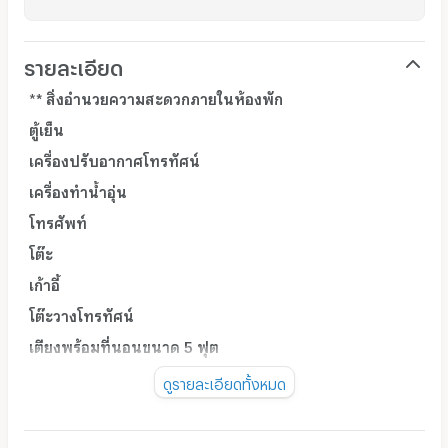
รายละเอียด
*
* สิ่งอำนวยความสะดวกภายในห้องพัก
ตู้เย็น
เครื่องปรับอากาศโทรทัศน์
เครื่องทำน้ำอุ่น
โทรศัพท์
โต๊ะ
เก้าอี้
โต๊ะวางโทรทัศน์
เตียงพร้อมที่นอนขนาด 5 ฟุต
ตู้เสื้อผ้า
ดูรายละเอียดทั้งหมด
ค่าทำความสะอาด ครั้งละ 500 บาท (กรณีต้องการ)
สิ่งอำนวยความสะดวกและค่าบริการส่วนกลาง