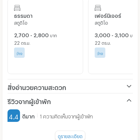
-ประตูคีย์การ์ด
ธรรมดา
เฟอร์นิเจอร์
-กล้องวงจรปิดทุกชั้น
สตูดิโอ
สตูดิโอ
2,700 - 2,800
3,000 - 3,100
เทคโนโลยีทันสมัย
บาท
บาท
22
22
ตร.ม.
ตร.ม.
-ระบบอินเตอร์เน็ตไร้สาย
ว่าง
ว่าง
มีที่สำหรับจอดรถยนต์และมอเตอร์ไซค์
สิ่งอำนวยความสะดวก
เครื่องปรับอากาศ
รีวิวจากผู้เข้าพัก
เฟอร์นิเจอร์-ตู้, เตียง
4.4
ดีมาก
1 ความคิดเห็นจากผู้เข้าพัก
เครื่องทำน้ำอุ่น
หัวข้อ :
พัดลม
ดูรายละเอียด