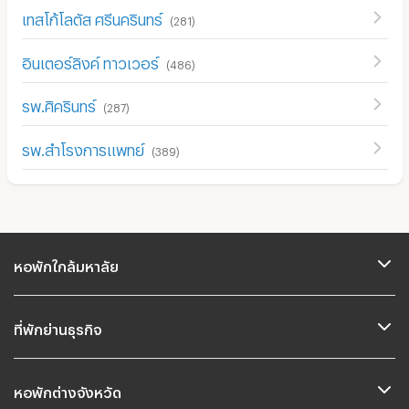
เทสโก้โลตัส ศรีนครินทร์
(
281
)
อินเตอร์ลิงค์ ทาวเวอร์
(
486
)
รพ.ศิครินทร์
(
287
)
รพ.สำโรงการแพทย์
(
389
)
หอพักใกล้มหาลัย
ที่พักย่านธุรกิจ
หอพักต่างจังหวัด