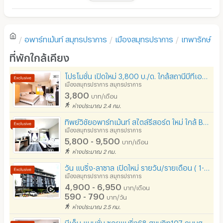
ความสะอาด
4.0
มี TV
ตู้เย็น
ความคุ้มค่าของราคาเช่า
5.0
อพาร์ทเม้นท์
สมุทรปราการ
เมืองสมุทรปราการ
เทพารักษ์
โซฟา
ที่พักใกล้เคียง
ทำเลที่ตั้ง
5.0
โต๊ะ - เก้าอี้ทำงาน
โปรโมชั่น เปิดใหม่ 3,800 บ./ด. ใกล้สถานีบีทีเอส (แบริ่ง 30 แมนชั่น)
เตาปรุงอาหาร
เมืองสมุทรปราการ สมุทรปราการ
ความสะดวกในการเดินทาง
5.0
3,800
บาท/เดือน
อนุญาตให้เลี้ยงสัตว์
ห่างประมาณ 2.4 กม.
การให้บริการ
3.0
อนุญาตให้สูบบุหรี่ในห้องพัก
ทิพย์วิชัยอพาร์ทเม้นท์ สไตล์รีสอร์ต ใหม่ ใกล้ BTS แบริ่ง
เมืองสมุทรปราการ สมุทรปราการ
โทรศัพท์สายตรง
5,800 - 9,500
บาท/เดือน
ห่างประมาณ 2 กม.
ดูสิ่งที่ผู้เข้าพักชื่นชอบ :
อ่านรีวิวทั้งหมด
ที่จอดรถ
วัน แบริ่ง-ลาซาล เปิดใหม่ รายวัน/รายเดือน ( 1-12 ) สุขุมวิท107 ใกล้ไบเทคบางนา BTS
ที่จอดรถมอเตอร์ไซด์/จักรยาน
เมืองสมุทรปราการ สมุทรปราการ
Pramuan SP
4.4
4,900 - 6,950
บาท/เดือน
25/05/2026 3:15
ลิฟต์
590 - 790
บาท/วัน
พักอยู่ปัจจุบัน
(
> 2 ปี
)
ห่างประมาณ 2.5 กม.
สระว่ายน้ำ
การเดินทางสะดวกมากๆ อาหารกินกิน ร้านค้า,ตลาด
บีเอ็ม แมนชั่น ซอยแบริ่ง68 สุขุมวิท107 ถนนศรีนครินทร์ ราคาโปรโมชั่น จำนวนจำกัด