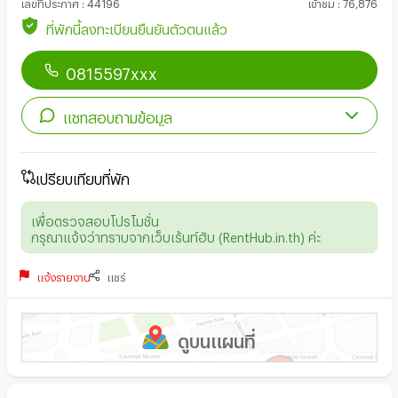
เลขที่ประกาศ
:
44196
เข้าชม
:
76,876
ที่พักนี้ลงทะเบียนยืนยันตัวตนแล้ว
0815597xxx
แชทสอบถามข้อมูล
เปรียบเทียบที่พัก
เพื่อตรวจสอบโปรโมชั่น
กรุณาแจ้งว่าทราบจากเว็บเร้นท์ฮับ (RentHub.in.th) ค่ะ
แจ้งรายงาน
แชร์
ดูบนแผนที่