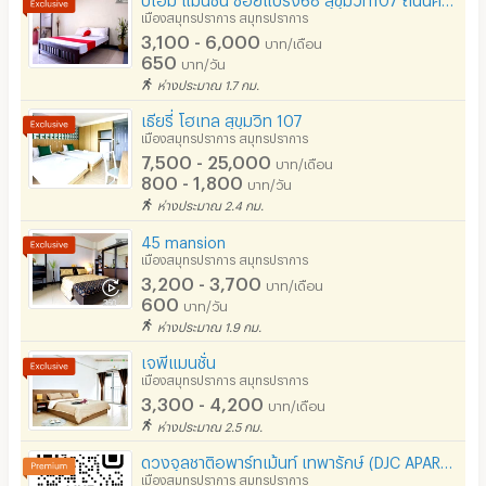
นัด,7-11,โลตัส ฯลฯ 200 เมตร - 900เมตร รถไฟฟ้า
โรงยิม / ฟิตเนส
เมืองสมุทรปราการ สมุทรปราการ
3,100 - 6,000
100เมตร mrt ศรีเทพา การบริการจากหอพักเช่นอุปกรณ์
บาท/เดือน
อินเทอร์เน็ตไร้สาย (WIFI) ในห้อง
650
บาท/วัน
ในห้องชำรุด เร็วบ้างช้าบ้าง ต้องเร่งเอง
ห่างประมาณ 1.7 กม.
เคเบิลทีวี / ดาวเทียม
เธียรี่ โฮเทล สุขุมวิท 107
มีระบบรักษาความปลอดภัย (keycard)
เมืองสมุทรปราการ สมุทรปราการ
7,500 - 25,000
บาท/เดือน
เขียนรีวิวของคุณ
มีระบบรักษาความปลอดภัย (สแกนลายนิ้วมือ)
800 - 1,800
บาท/วัน
ห่างประมาณ 2.4 กม.
กล้องวงจรปิด (CCTV)
45 mansion
รปภ.
เมืองสมุทรปราการ สมุทรปราการ
3,200 - 3,700
บาท/เดือน
ร้านขายอาหาร
600
บาท/วัน
ห่างประมาณ 1.9 กม.
ร้านค้า สะดวกซื้อ
เจพีแมนชั่น
เมืองสมุทรปราการ สมุทรปราการ
ร้านซัก-รีด / มีบริการเครื่องซักผ้า
3,300 - 4,200
บาท/เดือน
ร้านทำผม-เสริมสวย
ห่างประมาณ 2.5 กม.
ดวงจุลชาติอพาร์ทเม้นท์ เทพารักษ์ (DJC APARTMENT TEPARAK)
สถานี charge รถไฟฟ้า
เมืองสมุทรปราการ สมุทรปราการ