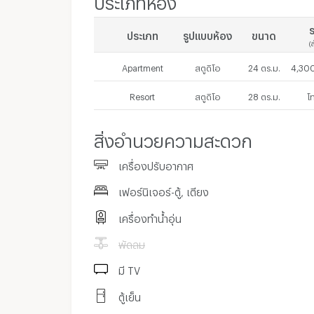
ร
ประเภท
รูปแบบห้อง
ขนาด
(
Apartment
สตูดิโอ
24 ตร.ม.
4,300
Resort
สตูดิโอ
28 ตร.ม.
โ
สิ่งอำนวยความสะดวก
เครื่องปรับอากาศ
เฟอร์นิเจอร์-ตู้, เตียง
เครื่องทำน้ำอุ่น
พัดลม
มี TV
ตู้เย็น