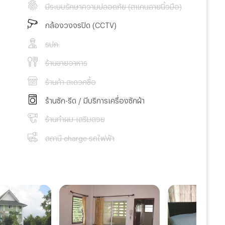
มีระบบรักษาความปลอดภัย (สแกนลายนิ้วมือ)
กล้องวงจรปิด (CCTV)
รปภ.
ร้านขายอาหาร
ร้านค้า สะดวกซื้อ
ร้านซัก-รีด / มีบริการเครื่องซักผ้า
ร้านทำผม-เสริมสวย
สถานี charge รถไฟฟ้า