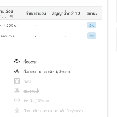
ายเดือน
ค่าเช่ารายวัน
สัญญาต่ำกว่า 1 ปี
สถานะ
สัญญา 1 ปี)
 - 4,800 บาท
-
-
ว่าง
ทรสอบถาม
-
-
ว่าง
ที่จอดรถ
ที่จอดรถมอเตอร์ไซด์/จักรยาน
ลิฟต์
สระว่ายน้ำ
โรงยิม / ฟิตเนส
มีระบบรักษาความปลอดภัย (keycard)