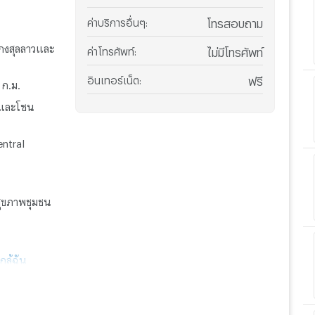
ค่าบริการอื่นๆ
:
โทรสอบถาม
งกงสุลลาวและ
ค่าโทรศัพท์
:
ไม่มีโทรศัพท์
อินเทอร์เน็ต
:
ฟรี
 ก.ม.
าและโซน
entral
์สุขภาพชุมชน
ใกล้ฉัน
หอพักใกล้รพ
.