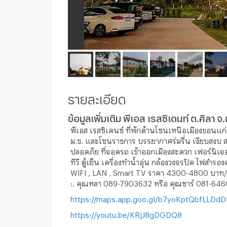
รายละเอียด
ข้อมูลเพิ่มเติม พีเอส เรสซิเดนท์ ต.ศิลา 
พีเอส เรสซิเดนซ์ ที่พักด้านโซนเหนือเมืองขอนแก่
ม.ข. และโซนราชการ บรรยากาศร่มรื่น เงียบสงบ 
ปลอดภัย ที่จอดรถ เข้าออกเมืองสะดวก เฟอร์นิเจ
ทีวี ตู้เย็น เครื่องทำน้ำอุ่น กล้องวงจรปิด ไฟสำรอ
WIFI , LAN , Smart TV ราคา 4300-4800 บาท/เ
:. คุณหลา 089-7903632 หรือ คุณซาร์ 081-64
https://maps.app.goo.gl/b7yoKptQbfLLDdD
https://youtu.be/KRjJ8gDGDQ8