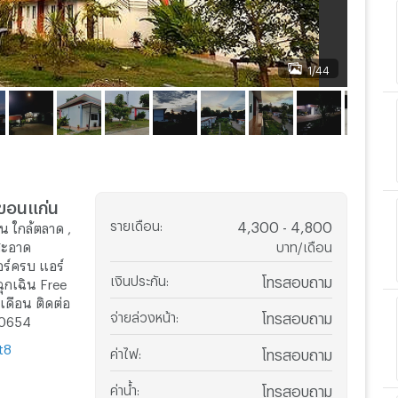
1/44
จ.ขอนแก่น
รายเดือน
:
4,300 - 4,800
น ใกล้ตลาด ,
สะอาด
บาท/เดือน
อร์ครบ แอร์
เงินประกัน
:
โทรสอบถาม
งฉุกเฉิน Free
ดือน ติดต่อ
จ่ายล่วงหน้า
:
โทรสอบถาม
60654
t8
ค่าไฟ
:
โทรสอบถาม
ค่าน้ำ
:
โทรสอบถาม