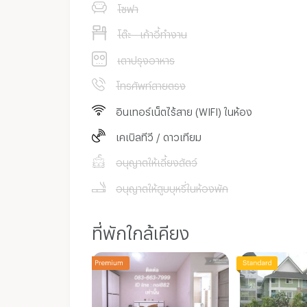
โซฟา
โต๊ะ - เก้าอี้ทำงาน
เตาปรุงอาหาร
โทรศัพท์สายตรง
อินเทอร์เน็ตไร้สาย (WIFI) ในห้อง
เคเบิลทีวี / ดาวเทียม
อนุญาตให้เลี้ยงสัตว์
อนุญาตให้สูบบุหรี่ในห้องพัก
ที่พักใกล้เคียง