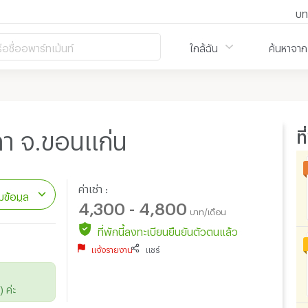
บท
ือชื่ออพาร์ทเม้นท์
ใกล้ฉัน
ค้นหาจาก
ท
ิลา จ.ขอนแก่น
ค่าเช่า :
ข้อมูล
4,300 - 4,800
บาท/เดือน
ที่พักนี้ลงทะเบียนยืนยันตัวตนแล้ว
แจ้งรายงาน
แชร์
 ค่ะ