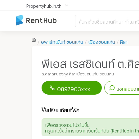
Propertyhub.in.th
ค้นหาด้วยชื่อสถานศึกษา ทำเล หร
อพาร์ทเม้นท์
ขอนแก่น
เมืองขอนแก่น
ศิลา
พีเอส เรสซิเดนท์ ต.ศ
ถ.ตลาดหนองกุง ศิลา เมืองขอนแก่น ขอนแก่น
0897903xxx
แชทสอบถาม
ดาวน์โหลดแอป
Renthub
เพื่อเริ่มแชทกับอพาร์ทเม้นท์นี้
เปรียบเทียบที่พัก
เพื่อตรวจสอบโปรโมชั่น
กรุณาแจ้งว่าทราบจากเว็บเร้นท์ฮับ (RentHub.in.th)