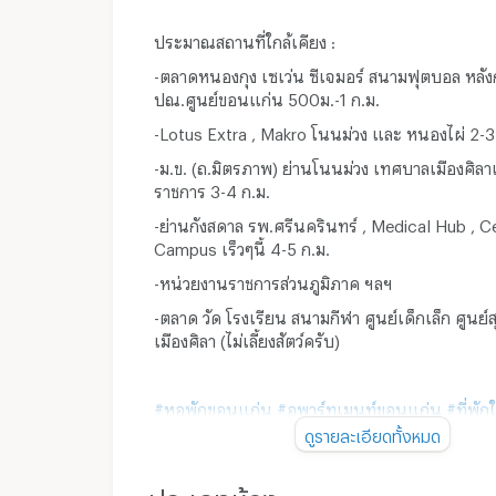
ประมาณสถานที่ใกล้เคียง :
-ตลาดหนองกุง เซเว่น ซีเจมอร์ สนามฟุตบอล หลั
ปณ.ศูนย์ขอนแก่น 500ม.-1 ก.ม.
-Lotus Extra , Makro โนนม่วง และ หนองไผ่ 2-3
-ม.ข. (ถ.มิตรภาพ) ย่านโนนม่วง เทศบาลเมืองศิล
ราชการ 3-4 ก.ม.
-ย่านกังสดาล รพ.ศรีนครินทร์ , Medical Hub , C
Campus เร็วๆนี้ 4-5 ก.ม.
-หน่วยงานราชการส่วนภูมิภาค ฯลฯ
-ตลาด วัด โรงเรียน สนามกีฬา ศูนย์เด็กเล็ก ศูนย
เมืองศิลา (ไม่เลี้ยงสัตว์ครับ)
#หอพักขอนแก่น
#อพาร์ทเมนท์ขอนแก่น
#ที่พัก
#หอพักใกล้ฉัน
#หอพักใกล้มข
.
#ที่พักตำบลศิลา
#
ดูรายละเอียดทั้งหมด
ประเภทห้อง