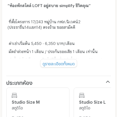
“ห้องพักสไตล์ LOFT อยู่สบาย simplify ชีวิตคุณ”
ที่ตั้งโครงการ 17/243 หมู่บ้าน กฟภ.นิเวศน์2
(ประชาชื่น14แยก14) ตรงข้าม ซอยสามัคคี
ค่าเช่าเริ่มต้น 5,450 -​ 6,350 บาท/เดือน
มัดจำล่วงหน้า 1 เดือน / ประกันของเสีย 1 เดือน เท่านั้น
ค่าน้ำค่าไฟเก็บตามจริง ไม่มีขั้นต่ำ (ค่าน้ำประมาณ16บาท/
ดูรายละเอียดทั้งหมด
ยูนิต , ค่าไฟประมาณ6บาท/ยูนิต)
ฟรีค่าส่วนกลาง / ฟรี Wifi ระบบ Roaming มาตราฐานโรงแรม
ชั้นนำ
ประเภทห้อง
รายละเอียดเฟอร์นิเจอร์ภายในห้องพัก
Studio Size M
Studio Size L
- เตียงเหล็กขนาด 5 ฟุต พร้อม ชั้นวางของข้างหัวเตียง
สตูดิโอ
สตูดิโอ
- ที่นอนขนาด 5 ฟุต หนา 8 นิ้ว หุ้มผ้า PVC