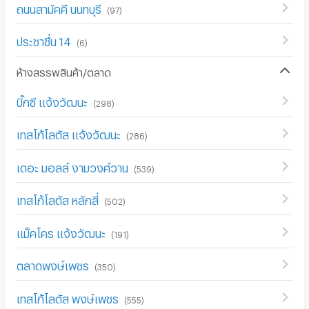
ถนนสามัคคี นนทบุรี
(
97
)
ประชาชื่น 14
(
6
)
ห้างสรรพสินค้า/ตลาด
บิ๊กซี แจ้งวัฒนะ
(
298
)
เทสโก้โลตัส แจ้งวัฒนะ
(
286
)
เดอะ มอลล์ งามวงศ์วาน
(
539
)
เทสโก้โลตัส หลักสี่
(
502
)
แม็คโคร แจ้งวัฒนะ
(
191
)
ตลาดพงษ์เพชร
(
350
)
เทสโก้โลตัส พงษ์เพชร
(
555
)