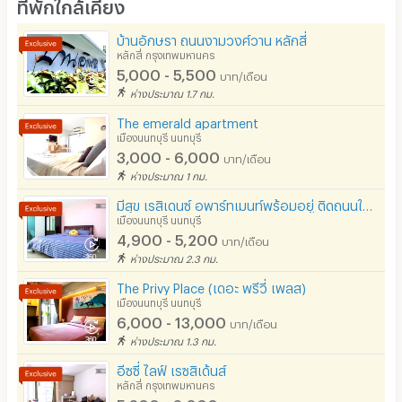
ที่พักใกล้เคียง
โต๊ะ - เก้าอี้ทำงาน
บ้านอักษรา ถนนงามวงศ์วาน หลักสี่
- * ตู้เย็น 2 ประตู Haier รุ่น HRF-THM20NS 7.2คิว
เตาปรุงอาหาร
หลักสี่ กรุงเทพมหานคร
- * เตาไมโครเวฟ Electrolux รุ่น EMM20K18GW 20 ลิตร
5,000 - 5,500
บาท/เดือน
อนุญาตให้เลี้ยงสัตว์
(800 วัตต์)
ห่างประมาณ 1.7 กม.
- * SMART TV SHARP 40" รุ่น 40SA5500X
อนุญาตให้สูบบุหรี่ในห้องพัก
The emerald apartment
เมืองนนทบุรี นนทบุรี
- * โคมไฟอ่านหนังสือ ikea บนโต๊ะทำงาน
โทรศัพท์สายตรง
3,000 - 6,000
บาท/เดือน
* เฉพาะห้องแบบ Fully Fitted
ห่างประมาณ 1 กม.
ที่จอดรถ
มีสุข เรสิเดนซ์ อพาร์ทเมนท์พร้อมอยู่ ติดถนนใหญ่ อยู่แยกพงษ์เพชร ให้เช่าระยะสั้นได้
ที่จอดรถมอเตอร์ไซด์/จักรยาน
เมืองนนทบุรี นนทบุรี
สิ่งอำนวยความสะดวกในโครงการ
4,900 - 5,200
บาท/เดือน
ลิฟต์
- หน่วยรักษาความปลอดภัย และระบบ CCTV
ห่างประมาณ 2.3 กม.
- ประตูเข้าออก ระบบ Keycard
สระว่ายน้ำ
The Privy Place (เดอะ พรีวี่ เพลส)
เมืองนนทบุรี นนทบุรี
- ห้อง Fitness
โรงยิม / ฟิตเนส
6,000 - 13,000
บาท/เดือน
- Art Galleries
ห่างประมาณ 1.3 กม.
อินเทอร์เน็ตไร้สาย (WIFI) ในห้อง
- Co - Working Space
อีซซี่ ไลฟ์ เรซสิเด้นส์
เคเบิลทีวี / ดาวเทียม
หลักสี่ กรุงเทพมหานคร
- ห้อง Home theater