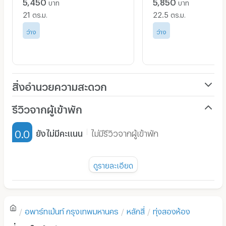
5,450
5,850
บาท
บาท
- ชุดตู้เก็บรองเท้าพร้อมเบาะรองนั่ง + โครงตู้เสื้อผ้า + โต๊ะ
เครื่องแป้ง ขนาด 270x50x200cm.
21
22.5
ตร.ม.
ตร.ม.
- ชั้นวางทีวีแบบติดผนัง ขนาด 120x30x30cm.
ว่าง
ว่าง
- โต๊ะเขียนหนังสือ ขนาด 120x40x70cm.
- เก้าอี้สามขา ikea สีฟ้า 1 ตัว
- เก้าอี้อาร์มแชร์พลาสติก สไตล์ Eames DAW Chair 1 ตัว
สิ่งอำนวยความสะดวก
- อุปกรณ์ห้องน้ำจาก ikea (ผ้าม่านห้องน้ำ,ชั้นวางของติด
กระจก,ราวตากผ้าเช็ดตัว)
เครื่องปรับอากาศ
รีวิวจากผู้เข้าพัก
เฟอร์นิเจอร์-ตู้, เตียง
0.0
ยังไม่มีคะแนน
ไม่มีรีวิวจากผู้เข้าพัก
เครื่องใช้ไฟฟ้า
เครื่องทำน้ำอุ่น
- เครื่องปรับอากาศ DAIKIN Smash II
(FTM13PV2S/RM13PV2S) 13,000 BTU พร้อมรีโมท
พัดลม
ดูรายละเอียด
- เครื่องทำน้ำอุ่น MEX Coco3C 3,700W
มี TV
ยังไม่มีรีวิวของอพาร์ทเม้นท์นี้
- อุปกรณ์กระจายสัญญาณ WiFi TP-LINK EAP225-Wall
ตู้เย็น
Omada AC1200 Wireless
อพาร์ทเม้นท์
กรุงเทพมหานคร
หลักสี่
ทุ่งสองห้อง
โซฟา
- โคมไฟอ่านหนังสือ ikea 1 ชุด บริเวณหัวเตียง
เขียนรีวิวแรกของอพาร์ทเม้นท์นี้