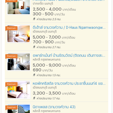
ปากเกร็ด นนทบุรี
- โฮมโปร สาขาประชาชื่น
2,500 - 4,000
บาท/เดือน
300 - 500
บาท/วัน
ห่างประมาณ 2.5 กม.
ถ.งามวงศ์วาน
ดีเฮ้าส์ งามวงศ์วาน / D-Haus Ngamwaongwan
- เดอะมอลล์ งามวงศ์วาน
เมืองนนทบุรี นนทบุรี
- โรงพยาบาลนนทเวช
5,000 - 7,000
บาท/เดือน
700 - 900
บาท/วัน
- ห้างพันทิพย์ งามวงศ์วาน
ห่างประมาณ 2.7 กม.
- การไฟฟ้าส่วนภูมิภาค สำนักงานใหญ่
อพาร์ทเม้นท์ บ้านรัตนวัตน์ (ติดถนน เดินทางสะดวก ย่าน แขวงทุ่งสองห้อง เขตหลักสี่)
หลักสี่ กรุงเทพมหานคร
5,000 - 9,000
บาท/เดือน
ถ.แจ้งวัฒนะ
690
บาท/วัน
- ศูนย์แสดงสินค้า อิมแพ็ค เมืองทองธานี
ห่างประมาณ 1.5 กม.
- โรงพยาบาลมงกุฎวัฒนะ
หอพักคริสตัล งามวงศ์วาน ประชาชื่นนนท์4 แยกพงษ์เพรช โรงพยาบาลนนทเวช
เมืองนนทบุรี นนทบุรี
- สถาบันวิจัยจุฬาภรณ์
3,200 - 3,500
บาท/เดือน
- ศูนย์ราชการเฉลิมพระเกียรติ แจ้งวัฒนะ
ห่างประมาณ 1.7 กม.
- ห้างไอทีสแควร์ หลักสี่
นิดาเพลส (งามวงศ์วาน 43)
หลักสี่ กรุงเทพมหานคร