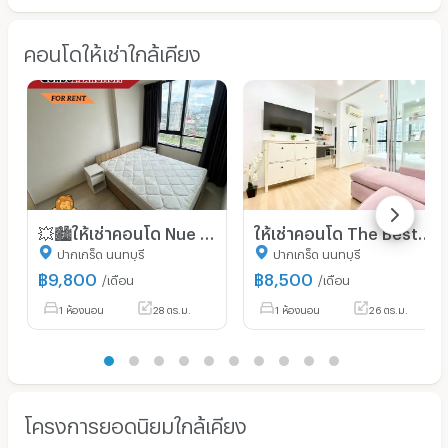
คอนโดให้เช่าใกล้เคียง
💥🏙️ให้เช่าคอนโด Nue noble แจ้งวัฒนะ ใกล้รถไฟฟ้าสีชมพู สถานีเมืองทองธานี📌
ให้เช่าคอนโด The Best Condo แจ้งวัฒนะ ชั้น14 วิวสระ เฟอร์ครบ พร้อมเข้าอยู่! 8500 B-M 26ตร.ม. 2 แอร์ 2 ตัว ห้องทำใหมทั้งห้อง ไกล้ MRTสีชมพู
ปากเกร็ด นนทบุรี
ปากเกร็ด นนทบุรี
฿
9,800
฿
8,500
/เดือน
/เดือน
1 ห้องนอน
28 ตร.ม.
1 ห้องนอน
26 ตร.ม.
โครงการยอดนิยมใกล้เคียง