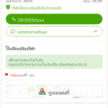
เลขที่ประกาศ
:
58205
เข้าชม
:
96,285
ที่พักนี้ลงทะเบียนยืนยันตัวตนแล้ว
0835550xxx
แชทสอบถามข้อมูล
เปรียบเทียบที่พัก
เพื่อตรวจสอบโปรโมชั่น
กรุณาแจ้งว่าทราบจากเว็บเร้นท์ฮับ (RentHub.in.th) ค่ะ
แจ้งรายงาน
แชร์
ดูบนแผนที่