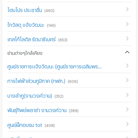
โฮมโปร ประชาชื่น
(
460
)
ไทวัสดุ แจ้งวัฒนะ
(
146
)
เทสโก้โลตัส รัตนาธิเบศร์
(
653
)
ย่านต่างๆใกล้เคียง
ศูนย์ราชการแจ้งวัฒนะ (ศูนย์ราชการเฉลิมพระเกียรติ 80 พรรษา)
การไฟฟ้าส่วนภูมิภาค (กฟภ.)
(
606
)
บางลำภู(งามวงศ์วาน)
(
352
)
พันธุ์ทิพย์พลาซ่า งามวงศ์วาน
(
389
)
ศูนย์ฝึกอบรม tot
(
408
)