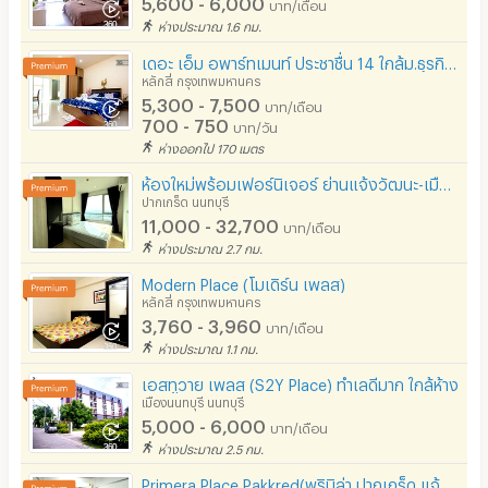
5,600 - 6,000
บาท/เดือน
มีระบบรักษาความปลอดภัย (keycard)
- ห้องนั่งเล่น พักคอย
ห่างประมาณ 1.6 กม.
- ลิฟท์
มีระบบรักษาความปลอดภัย (สแกนลายนิ้วมือ)
เดอะ เอ็ม อพาร์ทเมนท์ ประชาชื่น 14 ใกล้ม.ธุรกิจบัณฑิตย์
หลักสี่ กรุงเทพมหานคร
- ประตูใหญ่ สำหรับรถยนต์ / รถจักรยานยนต์ เปิด-ปิด ผ่านมือ
กล้องวงจรปิด (CCTV)
5,300 - 7,500
บาท/เดือน
ถือ
700 - 750
บาท/วัน
รปภ.
- ช่องจอดรถยนต์ รถจักรยานยนต์ และ ช่องจอดจักรยาน
ห่างออกไป 170 เมตร
- ช่องจอดรถ + ลานจอดรถ สามารถรับรองรถยนต์ได้ 90%
ห้องใหม่พร้อมเฟอร์นิเจอร์ ย่านแจ้งวัฒนะ-เมืองทองฯ ติดถนนใหญ่ ไม่ไกลจากMRTสถานีศรีรัช เดินทางสะดวก
ร้านขายอาหาร
ปากเกร็ด นนทบุรี
ของจำนวนห้องพัก
11,000 - 32,700
ร้านค้า สะดวกซื้อ
บาท/เดือน
- ตู้น้ำหยอดเหรียญ และ เครื่องซักผ้าหยอดเหรียญ
ห่างประมาณ 2.7 กม.
ร้านซัก-รีด / มีบริการเครื่องซักผ้า
Modern Place (โมเดิร์น เพลส)
หลักสี่ กรุงเทพมหานคร
สถานที่ ใกล้เคียง สะดวกทุกการเชื่อมต่อ
ร้านทำผม-เสริมสวย
3,760 - 3,960
บาท/เดือน
ถ.ประชาชื่น
สถานี charge รถไฟฟ้า
ห่างประมาณ 1.1 กม.
- การประปานครหลวง
เอสทูวาย เพลส (S2Y Place) ทำเลดีมาก ใกล้ห้าง
เมืองนนทบุรี นนทบุรี
- มหาวิทยาลัยธุรกิจบัณฑิตย์
5,000 - 6,000
บาท/เดือน
- โครงการสปอร์ตซิตี้
ห่างประมาณ 2.5 กม.
- โครงการเออร์เบิล สแควร์
Primera Place Pakkred(พริมิล่า ปากเกร็ด แจ้งวัฒนะ)