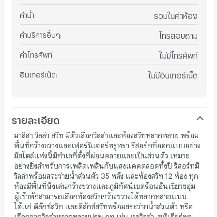
ค่าน้ำ
:
รวมในค่าห้อง
ค่าบริการอื่นๆ
:
โทรสอบถาม
ค่าโทรศัพท์
:
ไม่มีโทรศัพท์
อินเทอร์เน็ต
:
ไม่มีอินเทอร์เน็ต
รายละเอียด
มาลิสา วิลล่า สวีท มีตัวเลือกวิลล่าและห้องสวีทหลากหลาย พร้อม
พื้นที่กว้างขวางและเฟอร์นิเจอร์หรูหรา รีสอร์ทที่ออกแบบอย่าง
มีสไตล์แห่งนี้มีทำเลที่ตั้งที่ผ่อนคลายและเป็นส่วนตัว เหมาะ
อย่างยิ่งสำหรับการเพลิดเพลินกับแสงแดดตลอดทั้งปี รีสอร์ทมี
วิลล่าพร้อมสระว่ายน้ำส่วนตัว 35 หลัง และห้องสวีท 12 ห้อง ทุก
ห้องมีพื้นที่นั่งเล่นกว้างขวางและภูมิทัศน์เขตร้อนอันเขียวชอุ่ม
ผู้เข้าพักสามารถเลือกห้องสวีทกว้างขวางได้หลากหลายแบบ
ได้แก่ ดีลักซ์สวีท และดีลักซ์สวีทพร้อมสระว่ายน้ำส่วนตัว หรือ
เลือกจากวิลล่าหลากหลายประเภท เช่น พูลวิลล่า, ซูพีเรียร์พูล