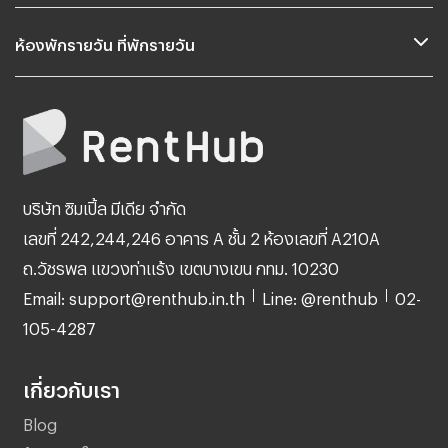
ห้องพักรายวัน ที่พักรายวัน
บริษัท ซิมเปิ้ล มีเดีย จำกัด
เลขที่ 242,244,246 อาคาร A ชั้น 2 ห้องเลขที่ A210A
ถ.วัชรพล แขวงท่าแร้ง เขตบางเขน กทม. 10230
Email: support@renthub.in.th
Line: @renthub
02-
105-4287
เกี่ยวกับเรา
Blog