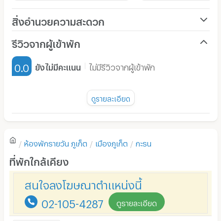
พิถีพิถัน ณ มาลิสา วิลล่า สวีท มุ่งมั่นที่จะสร้างสรรค์
ประสบการณ์สุดพิเศษและน่าจดจำ
สิ่งอำนวยความสะดวก
เครื่องปรับอากาศ
รีวิวจากผู้เข้าพัก
เฟอร์นิเจอร์-ตู้, เตียง
0.0
ยังไม่มีคะแนน
ไม่มีรีวิวจากผู้เข้าพัก
เครื่องทำน้ำอุ่น
พัดลม
ดูรายละเอียด
มี TV
ยังไม่มีรีวิวของอพาร์ทเม้นท์นี้
ตู้เย็น
ห้องพักรายวัน
ภูเก็ต
เมืองภูเก็ต
กะรน
โซฟา
เขียนรีวิวแรกของอพาร์ทเม้นท์นี้
ที่พักใกล้เคียง
โต๊ะ - เก้าอี้ทำงาน
สนใจลงโฆษณาตำแหน่งนี้
เตาปรุงอาหาร
02-105-4287
ดูรายละเอียด
อนุญาตให้เลี้ยงสัตว์