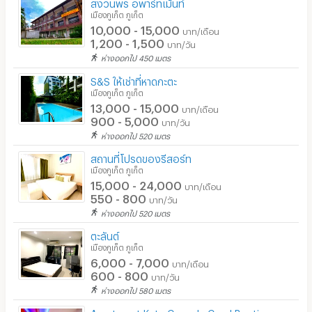
รปภ.
สงวนพร อพาร์ทเม้นท์
เมืองภูเก็ต ภูเก็ต
ร้านขายอาหาร
10,000 - 15,000
บาท/เดือน
1,200 - 1,500
บาท/วัน
ร้านค้า สะดวกซื้อ
ห่างออกไป 450 เมตร
ร้านซัก-รีด / มีบริการเครื่องซักผ้า
S&S ให้เช่าที่หาดกะตะ
เมืองภูเก็ต ภูเก็ต
ร้านทำผม-เสริมสวย
13,000 - 15,000
บาท/เดือน
900 - 5,000
บาท/วัน
สถานี charge รถไฟฟ้า
ห่างออกไป 520 เมตร
สถานที่โปรดของรีสอร์ท
เมืองภูเก็ต ภูเก็ต
15,000 - 24,000
บาท/เดือน
550 - 800
บาท/วัน
ห่างออกไป 520 เมตร
ตะลันต์
เมืองภูเก็ต ภูเก็ต
6,000 - 7,000
บาท/เดือน
600 - 800
บาท/วัน
ห่างออกไป 580 เมตร
Apartment Kata Casa de Coral Boutique