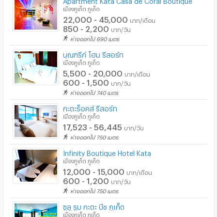
เมืองภูเก็ต ภูเก็ต
22,000 - 45,000
บาท/เดือน
850 - 2,200
บาท/วัน
ห่างออกไป 690 เมตร
บุณฑรีก์ โฮม รีสอร์ท
เมืองภูเก็ต ภูเก็ต
5,500 - 20,000
บาท/เดือน
600 - 1,500
บาท/วัน
ห่างออกไป 740 เมตร
กะตะร็อคส์ รีสอร์ท
เมืองภูเก็ต ภูเก็ต
17,523 - 56,445
บาท/วัน
ห่างออกไป 750 เมตร
Infinity Boutique Hotel Kata
เมืองภูเก็ต ภูเก็ต
12,000 - 15,000
บาท/เดือน
600 - 1,200
บาท/วัน
ห่างออกไป 750 เมตร
ซูลู รูม กะตะ บีช ภูเก็ต
เมืองภูเก็ต ภูเก็ต