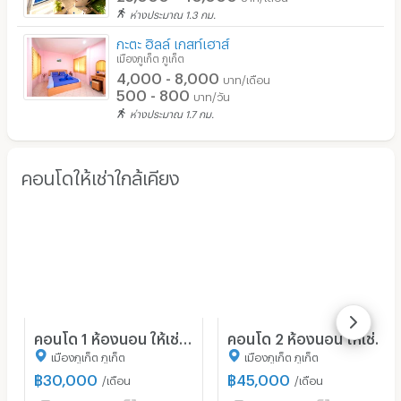
ห่างประมาณ 1.3 กม.
กะตะ ฮิลล์ เกสท์เฮาส์
เมืองภูเก็ต ภูเก็ต
4,000 - 8,000
บาท/เดือน
500 - 800
บาท/วัน
ห่างประมาณ 1.7 กม.
คอนโดให้เช่าใกล้เคียง
คอนโด 1 ห้องนอน ให้เช่า โครงการ กะรน บัตเตอร์ฟลาย ชั้น 1 (55 ตร.ม.) (ID 1176666)
คอนโด 2 ห้องนอน ให้เช่า ชั้น 1 พื้นที่ 110 ตร.ม. โครงการ Kata Ocean View (กะรน) (ID 2167971)
เมืองภูเก็ต ภูเก็ต
เมืองภูเก็ต ภูเก็ต
฿
30,000
฿
45,000
/เดือน
/เดือน