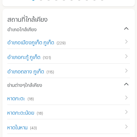
สถานที่ใกล้เคียง
อำเภอใกล้เคียง
อำเภอเมืองภูเก็ต ภูเก็ต
(
229
)
อำเภอกะทู้ ภูเก็ต
(
101
)
อำเภอถลาง ภูเก็ต
(
115
)
ย่านต่างๆใกล้เคียง
หาดกะตะ
(
18
)
หาดกะตะน้อย
(
18
)
หาดในหาน
(
43
)