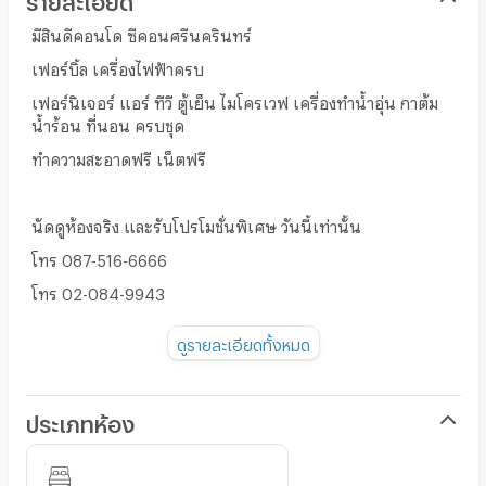
มีสินดีคอนโด ซีคอนศรีนครินทร์
เฟอร์บิ้ล เครื่องไฟฟ้าครบ
เฟอร์นิเจอร์ แอร์ ทีวี ตู้เย็น ไมโครเวฟ เครื่องทำน้ำอุ่น กาต้ม
น้ำร้อน ที่นอน ครบชุด
ทำความสะอาดฟรี เน็ตฟรี
นัดดูห้องจริง และรับโปรโมชั่นพิเศษ วันนี้เท่านั้น
โทร 087-516-6666
โทร 02-084-9943
ดูรายละเอียดทั้งหมด
มีสินดี อพาร์ทเมนท์คอนโด เยื้องซีคอนสแควร์ ศรีนครินทร์
คอนโดใหม่เอี่ยม!! ให้เช่า เฟอร์บิ้ลอิน แอร์ ทีวี ตู้เย็น
ไมโครเวฟ เครื่องทำน้ำอุ่น กาต้มน้ำร้อน ที่นอน 6 ฟุต
ประเภทห้อง
จาก BTS อุดมสุข เพียง 4.2 กม. เข้าซอยวชิรธรรมสาธิต
(สุขุมวิท 101/1) เดินทางโดยรถสองแถวสาธารณะ 10 นาที มาลง