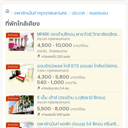
ตู้เย็น
อพาร์ทเม้นท์
กรุงเทพมหานคร
ประเวศ
หนองบอน
สถานที่ใกล้เคียง
โซฟา
เขียนรีวิวแรกของอพาร์ทเม้นท์นี้
ที่พักใกล้เคียง
• ซีคอนสแควร์
โต๊ะ - เก้าอี้ทำงาน
• พาราไดซ์ปาร์ค
MPARK ตรงข้ามซีคอน,พาราไดซ์,วิทยาลัยดุสิตธานี เข้าได้ 3 ทาง ซ.ศรีนคริทร์40,42/ซ.อ่อนนุช.46
เตาปรุงอาหาร
ประเวศ กรุงเทพมหานคร
• วิทยลัยดุสิต
4,500 - 10,000
บาท/เดือน
อนุญาตให้เลี้ยงสัตว์
• ตลาดรถไฟ
รายวัน : โทรสอบถาม
ห่างออกไป 220 เมตร
• โรงแรมคิงส์ปาร์ค
อนุญาตให้สูบบุหรี่ในห้องพัก
อุดมรัตน์เพลส ใกล้ BTS อุดมสุข ใกล้รถไฟสายสีเหลือง MRT ศรีอุดม (ใกล้เซเว่น)
• BTS อุดมสุข 10 นาที (4.2 กม)
โทรศัพท์สายตรง
บางนา กรุงเทพมหานคร
4,300 - 5,800
บาท/เดือน
ที่จอดรถ
540 - 1,000
บาท/วัน
สนใจแอดไลน์ที่ @msd-seacon โทร 087-516-6666
ห่างประมาณ 2.4 กม.
ที่จอดรถมอเตอร์ไซด์/จักรยาน
ซี เอ็ม เฮ้าส์ (ตรงข้าม ม.ดุสิตธานี ซีคอน)
ลิฟต์
#ห้องเช่า #ที่พัก #ซีคอนศรีนครินทร์ #ราคาพิเศษ #ใกล้
ประเวศ กรุงเทพมหานคร
5,500 - 8,000
รถไฟฟ้า #BTSอุดมสุข #ซีคอนศรีนครินทร์ #พาราไดซ์ปาร์ค
บาท/เดือน
สระว่ายน้ำ
#วิทยาลัยดุสิต #ตลาดนัดรถไฟ
ห่างออกไป 810 เมตร
โรงยิม / ฟิตเนส
อพาร์ทเม้นท์ หอพัก อ่อนนุช 54 ซีคอน ศรีนครินทร์ BTS ติด รฟฟ ศรีนุช : NK MANSION ห้องขนาด32ตรม
สวนหลวง กรุงเทพมหานคร