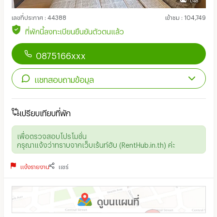
เลขที่ประกาศ
:
44388
เข้าชม
:
104,749
ที่พักนี้ลงทะเบียนยืนยันตัวตนแล้ว
0875166xxx
แชทสอบถามข้อมูล
เปรียบเทียบที่พัก
เพื่อตรวจสอบโปรโมชั่น
กรุณาแจ้งว่าทราบจากเว็บเร้นท์ฮับ (RentHub.in.th) ค่ะ
แจ้งรายงาน
แชร์
ดูบนแผนที่