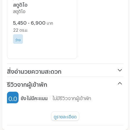
ที่หน้าซอยสุภาพงษ์ 4 (สุภาพงษ์ 1 แยก 3-1) เดินเข้ามา 120
สตูดิโอ
เมตรถึงมีสินดีอพาร์ทเมนท์คอนโด หรือลงรถประจำทางหน้า
สตูดิโอ
ซอยศรียครินทร์ 42 (เยื้องซีคอนสแควร์ ตรงข้ามทางเข้าตลาด
รถไฟ) แล้วนั่งวินมอเตอรไซด์เข้ามาประมาณ 500 เมตร
5,450 - 6,900
บาท
22
Line: @msd-seacon
ตร.ม.
โทร 087-516-6666
ว่าง
นิติบุคคล โทร 02-084-9944
ค่าใช้จ่ายอื่นๆ
สิ่งอำนวยความสะดวก
1. ค่าไฟ 7 บาท/ยูนิต ขั้นต่ำ 300 บาท/เดือน ส่วนเกิน 30
ยูนิต คิด 6 บาท/ยูนิต
เครื่องปรับอากาศ
รีวิวจากผู้เข้าพัก
2. ค่าน้ำเหมา 200 บาท/เดือน ส่วนเกิน 10 ยูนิต คิด 18 บาท/
เฟอร์นิเจอร์-ตู้, เตียง
ยูนิต
0.0
ยังไม่มีคะแนน
ไม่มีรีวิวจากผู้เข้าพัก
เครื่องทำน้ำอุ่น
3. ค่าใช้จ่ายส่วนกลาง ลดเหลือ 500 บาท/เดือน (ดูโปรโมชั่น
เพิ่มเติม)
พัดลม
ดูรายละเอียด
4. ค่าบริการเช่าเครื่องเรือน ลดเหลือ 500 บาท/เดือน (ดูโปร
มี TV
โมชั่นเพิ่มเติม)
ยังไม่มีรีวิวของอพาร์ทเม้นท์นี้