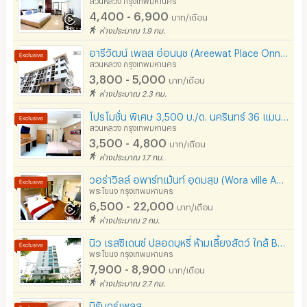
อินเทอร์เน็ตไร้สาย (WIFI) ในห้อง
4,400 - 6,900
บาท/เดือน
ห่างประมาณ 1.9 กม.
เคเบิลทีวี / ดาวเทียม
อารีวัฒน์ เพลส อ่อนนุช (Areewat Place Onnut)
มีระบบรักษาความปลอดภัย (keycard)
สวนหลวง กรุงเทพมหานคร
3,800 - 5,000
บาท/เดือน
มีระบบรักษาความปลอดภัย (สแกนลายนิ้วมือ)
ห่างประมาณ 2.3 กม.
กล้องวงจรปิด (CCTV)
โปรโมชั่น พิเศษ 3,500 บ./ด. นครินทร์ 36 แมนชั่น ใกล้ซีคอนสแควร์
สวนหลวง กรุงเทพมหานคร
รปภ.
3,500 - 4,800
บาท/เดือน
ห่างประมาณ 1.7 กม.
ร้านขายอาหาร
วอร่าวิลล์ อพาร์ทเม้นท์ อุดมสุข (Wora ville Apartment Udomsuk)
พระโขนง กรุงเทพมหานคร
ร้านค้า สะดวกซื้อ
6,500 - 22,000
บาท/เดือน
ร้านซัก-รีด / มีบริการเครื่องซักผ้า
ห่างประมาณ 2 กม.
นิว เรสซิเดนซ์ ปลอดบุหรี่ ห้ามเลี้ยงสัตว์ ใกล้ BTS ปุณณวิถี
ร้านทำผม-เสริมสวย
พระโขนง กรุงเทพมหานคร
7,900 - 8,900
สถานี charge รถไฟฟ้า
บาท/เดือน
ห่างประมาณ 2.7 กม.
นิรันดร์เพลส