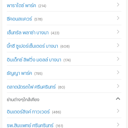
พาราไดซ์ พาร์ค
(
214
)
ซีคอนสแควร์
(
578
)
เซ็นทรัล พลาซ่า บางนา
(
423
)
บิ๊กซี ซูเปอร์เซ็นเตอร์ บางนา
(
608
)
อินเด็กซ์ ลิฟวิ่ง มอลล์ บางนา
(
174
)
ธัญญา พาร์ค
(
795
)
ตลาดนัดรถไฟ ศรีนครินทร์
(
80
)
ย่านต่างๆใกล้เคียง
อินเตอร์ลิงค์ ทาวเวอร์
(
486
)
รพ.สินแพทย์ ศรีนครินทร์
(
161
)