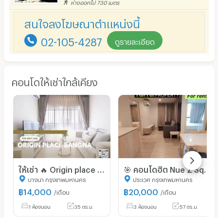
ห่างออกไป 730 เมตร
สนใจลงโฆษณาตำแหน่งนี้
02-105-4287
ดูรายละเอียด
คอนโดให้เช่าใกล้เคียง
ให้เช่า 🔥 Origin place bangna 🔥 ห้องพร้อมอยู่ ฟรี WiFi เครื่องใช้ไฟฟ้าครบ!
🎯 คอนโดฮิต Nue Z Square ทำเลดี ใกล้ทุกไลฟ์สไตล์ ห้องสวย เดินทางสะดวก ใกล้รถไฟฟ้า แต่งครบ พร้อมอยู่
บางนา กรุงเทพมหานคร
ประเวศ กรุงเทพมหานคร
฿
14,000
฿
20,000
/เดือน
/เดือน
1 ห้องนอน
35 ตร.ม.
3 ห้องนอน
57 ตร.ม.