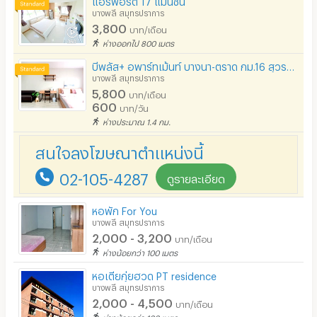
บางพลี สมุทรปราการ
รปภ.
3,800
บาท/เดือน
ห่างออกไป 800 เมตร
ร้านขายอาหาร
บีพลัส+ อพาร์ทเม้นท์ บางนา-ตราด กม.16 สุวรรณภูมิ
ร้านค้า สะดวกซื้อ
บางพลี สมุทรปราการ
5,800
บาท/เดือน
ร้านซัก-รีด / มีบริการเครื่องซักผ้า
600
บาท/วัน
ห่างประมาณ 1.4 กม.
ร้านทำผม-เสริมสวย
สนใจลงโฆษณาตำแหน่งนี้
สถานี charge รถไฟฟ้า
02-105-4287
ดูรายละเอียด
หอพัก For You
บางพลี สมุทรปราการ
2,000 - 3,200
บาท/เดือน
ห่างน้อยกว่า 100 เมตร
หอเตียกุ่ยฮวด PT residence
บางพลี สมุทรปราการ
2,000 - 4,500
บาท/เดือน
ห่างน้อยกว่า 100 เมตร