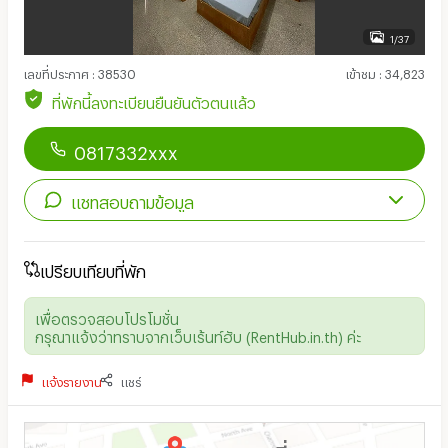
1/37
เลขที่ประกาศ
:
38530
เข้าชม
:
34,823
ที่พักนี้ลงทะเบียนยืนยันตัวตนแล้ว
0817332xxx
แชทสอบถามข้อมูล
เปรียบเทียบที่พัก
เพื่อตรวจสอบโปรโมชั่น
กรุณาแจ้งว่าทราบจากเว็บเร้นท์ฮับ (RentHub.in.th) ค่ะ
แจ้งรายงาน
แชร์