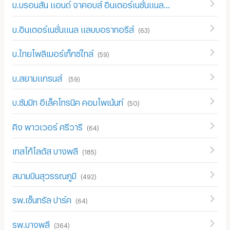
บ.บรอนสัน แอนด์ จาคอบส์ อินเตอร์เนชั่นแนล
(
66
)
บ.อินเตอร์เนชั่นแนล แลบบอราทอรีส์
(
63
)
บ.ไทยโพลิเมอร์เท็กซ์ไทล์
(
59
)
บ.สยามแกรนส์
(
59
)
บ.ซัมมิท อีเล็คโทรนิค คอมโพเน้นท์
(
50
)
คิง พาวเวอร์ ศรีวารี
(
64
)
เทสโก้โลตัส บางพลี
(
185
)
สนามบินสุวรรณภูมิ
(
492
)
รพ.เซ็นทรัล ปาร์ค
(
64
)
รพ.บางพลี
(
364
)