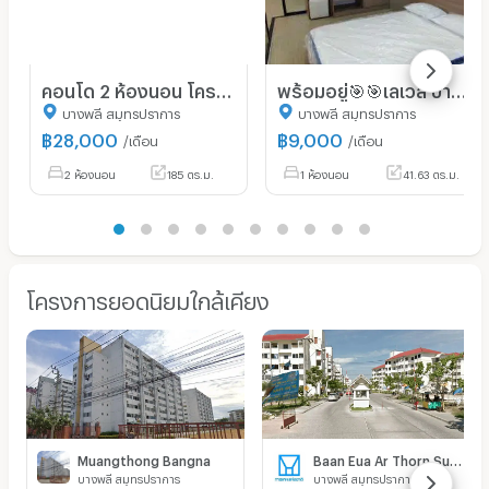
คอนโด 2 ห้องนอน โครงการเพรสทีจ คอนโดมิเนียม (บางชลอง) ชั้น 9 ใกล้สนามบินสุวรรณภูมิ (ID 1960080)
พร้อมอยู่🎯🎯เลเวล บางนา🎯🎯ใกล้มหาลัยหัวเฉียว และย่านนิคม
บางพลี สมุทรปราการ
บางพลี สมุทรปราการ
฿
28,000
฿
9,000
/เดือน
/เดือน
2 ห้องนอน
185 ตร.ม.
1 ห้องนอน
41.63 ตร.ม.
โครงการยอดนิยมใกล้เคียง
Muangthong Bangna
Baan Eua Ar Thorn Suvarnabhumi 2 (Bangna)
บางพลี สมุทรปราการ
บางพลี สมุทรปราการ