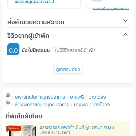
แสดงสัญญาต่ำกว่า 1 ปี
แสดงสัญญาต่ำกว่า 1 ปี
สิ่งอำนวยความสะดวก
เครื่องปรับอากาศ
รีวิวจากผู้เข้าพัก
เฟอร์นิเจอร์-ตู้, เตียง
0.0
ยังไม่มีคะแนน
ไม่มีรีวิวจากผู้เข้าพัก
เครื่องทำน้ำอุ่น
พัดลม
ดูรายละเอียด
มี TV
ยังไม่มีรีวิวของอพาร์ทเม้นท์นี้
ตู้เย็น
อพาร์ทเม้นท์
สมุทรปราการ
บางพลี
บางโฉลง
โซฟา
เขียนรีวิวแรกของอพาร์ทเม้นท์นี้
ห้องพักรายวัน
สมุทรปราการ
บางพลี
บางโฉลง
โต๊ะ - เก้าอี้ทำงาน
ที่พักใกล้เคียง
เตาปรุงอาหาร
จรรยวรรธ อพาร์ทเม้นท์ @ บางนา กม.16
บางพลี สมุทรปราการ
อนุญาตให้เลี้ยงสัตว์