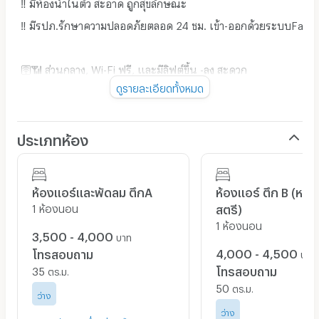
‼️ มีห้องน้ำในตัว สะอาด ถูกสุขลักษณะ
🛜📶 ส่วนกลาง, Wi-Fi ฟรี, และมีลิฟต์ขึ้น -​ลง สะดวก
ดูรายละเอียดทั้งหมด
📍 พิกัด: ถ.บางนาตราด เข้าซอย มัณฑนาเพียง 500ม. ทางเข้า
ด้านข้าง ม.หัวเฉียวเฉลิมพระเกียรติ เพียง200 ม.
ประเภทห้อง
💰 ราคาเริ่มต้นเพียง 3,500 บาท/เดือน
ห้องแอร์และพัดลม ตึกA
ห้องแอร์ ตึก B (หอพ
1 ห้องนอน
สตรี)
สนใจสอบถามเพิ่มเติมหรือจองห้องพักได้ที่:
1 ห้องนอน
3,500 - 4,000
บาท
📱 081-7332516​ หรือ ⤵️
4,000 - 4,500
โทรสอบถาม
บาท
https://www.facebook.com/share/12DoFJthYyC/
35
โทรสอบถาม
ตร.ม.
50
ตร.ม.
ว่าง
ว่าง