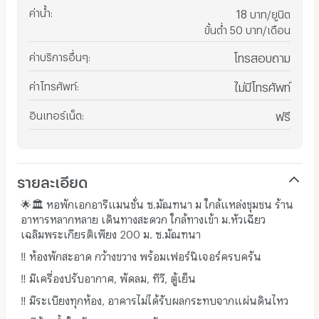
ค่าน้ำ
:
18
บาท/ยูนิต
ขั้นต่ำ 50 บาท/เดือน
ค่าบริการอื่นๆ
:
โทรสอบถาม
ค่าโทรศัพท์
:
ไม่มีโทรศัพท์
อินเทอร์เน็ต
:
ฟรี
รายละเอียด
🌟🏛️ หอพักเอกอารีแมนชั่น ซ.มัณฑนา ม ใกล้แหล่งชุมชน ร้าน
อาหารหลากหลาย เดินทางสะดวก ใกล้ทางเข้า ม.หัวเฉียว
เฉลิมพระเกียรติเพียง 200 ม. ซ.มัณฑนา
‼️ ห้องพักสะอาด กว้างขวาง พร้อมเฟอร์นิเจอร์ครบครัน
‼️ มีเครื่องปรับอากาศ, พัดลม, ทีวี, ตู้เย็น
‼️ มีระเบียงทุกห้อง, อาคารไม่ได้รับผลกระทบจากแผ่นดินไหว