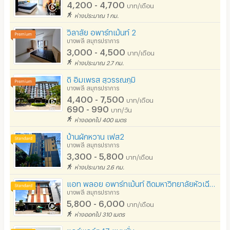
4,200 - 4,700
บาท/เดือน
อนุญาตให้สูบบุหรี่ในห้องพัก
ห่างประมาณ 1 กม.
วิลาลัย อพาร์ทเม้นท์ 2
โทรศัพท์สายตรง
บางพลี สมุทรปราการ
3,000 - 4,500
บาท/เดือน
ที่จอดรถ
ห่างประมาณ 2.7 กม.
ที่จอดรถมอเตอร์ไซด์/จักรยาน
ดิ อิมเพรส สุวรรณภูมิ
บางพลี สมุทรปราการ
ลิฟต์
4,400 - 7,500
บาท/เดือน
690 - 990
บาท/วัน
สระว่ายน้ำ
ห่างออกไป 400 เมตร
โรงยิม / ฟิตเนส
บ้านผักหวาน เฟส2
บางพลี สมุทรปราการ
อินเทอร์เน็ตไร้สาย (WIFI) ในห้อง
3,300 - 5,800
บาท/เดือน
ห่างประมาณ 2.6 กม.
เคเบิลทีวี / ดาวเทียม
แอท พลอย อพาร์ทเม้นท์ ติดมหาวิทยาลัยหัวเฉียว
มีระบบรักษาความปลอดภัย (keycard)
บางพลี สมุทรปราการ
5,800 - 6,000
บาท/เดือน
มีระบบรักษาความปลอดภัย (สแกนลายนิ้วมือ)
ห่างออกไป 310 เมตร
กล้องวงจรปิด (CCTV)
แอร์พอร์ต 17 แมนชั่น