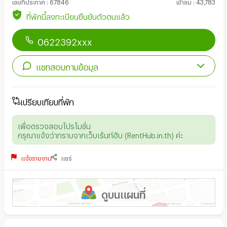
เลขที่ประกาศ
:
67846
เข้าชม
:
43,783
ที่พักนี้ลงทะเบียนยืนยันตัวตนแล้ว
0622392xxx
แชทสอบถามข้อมูล
เปรียบเทียบที่พัก
เพื่อตรวจสอบโปรโมชั่น
กรุณาแจ้งว่าทราบจากเว็บเร้นท์ฮับ (RentHub.in.th) ค่ะ
แจ้งรายงาน
แชร์
ดูบนแผนที่