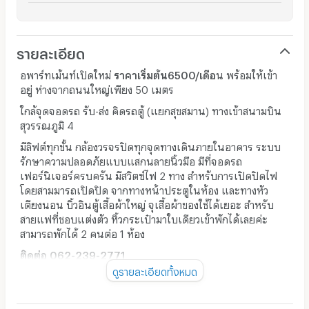
รายละเอียด
อพาร์ทเม้นท์เปิดใหม่
ราคาเริ่มต้น6500/เดือ
น พร้อมให้เข้า
อยู่
ห่างจากถนนใหญ่เพียง 50 เมตร
ใกล้จุดจอดรถ รับ-ส่ง คิดรถตู้ (แยกสุขสมาน) ทางเข้าสนามบิน
สุวรรณภูมิ 4
มีลิฟต์ทุกชั้น กล้องวรจรปิดทุกจุดทางเดินภายในอาคาร ระบบ
รักษาความปลอดภัยแบบแสกนลายนิ้วมือ มีที่จอดรถ
เฟอร์นิเจอร์ครบครัน มีสวิตซ์ไฟ 2 ทาง สำหรับการเปิดปิดไฟ
โดยสามมารถเปิดปิด จากทางหน้าประตูในห้อง และทางหัว
เตียงนอน บิ้วอินตู้เสื้อผ้าใหญ่ จุเสื้อผ้าของใช้ได้เยอะ สำหรับ
สายแฟที่ชอบแต่งตัว หิ้วกระเป๋ามาใบเดียวเข้าพักได้เลยค่ะ
สามารถพักได้ 2 คนต่อ 1 ห้อง
ติดต่อ 062-239-2771
ดูรายละเอียดทั้งหมด
ID : 062-239-2771