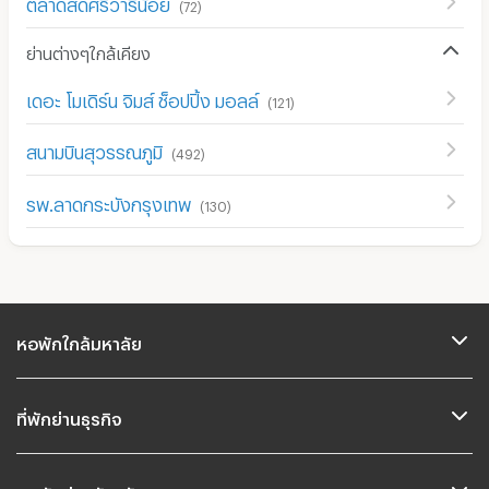
ตลาดสดศรีวารีน้อย
(
72
)
ย่านต่างๆใกล้เคียง
เดอะ โมเดิร์น จิมส์ ช็อปปิ้ง มอลล์
(
121
)
สนามบินสุวรรณภูมิ
(
492
)
รพ.ลาดกระบังกรุงเทพ
(
130
)
หอพักใกล้มหาลัย
ที่พักย่านธุรกิจ