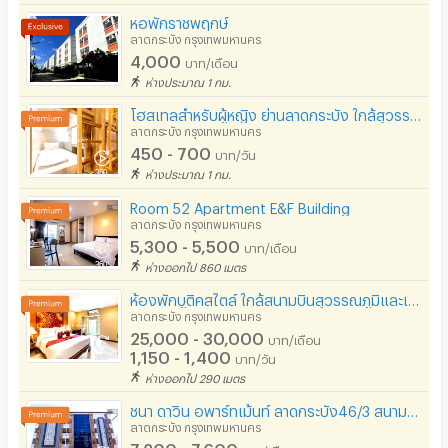
สระว่ายน้ำ
หอพักราชพฤกษ์
ลาดกระบัง กรุงเทพมหานคร
โรงยิม / ฟิตเนส
4,000
บาท/เดือน
ห่างประมาณ 1 กม.
อินเทอร์เน็ตไร้สาย (WIFI) ในห้อง
โฮสเทลสำหรับผู้หญิง ย่านลาดกระบัง ใกล้สุวรรณภูมิ️และKMITL สะอาด ปลอดภัย ติด7-eleven เดินทางสะดวก
เคเบิลทีวี / ดาวเทียม
ลาดกระบัง กรุงเทพมหานคร
450 - 700
บาท/วัน
มีระบบรักษาความปลอดภัย (keycard)
ห่างประมาณ 1 กม.
มีระบบรักษาความปลอดภัย (สแกนลายนิ้วมือ)
Room 52 Apartment E&F Building
ลาดกระบัง กรุงเทพมหานคร
กล้องวงจรปิด (CCTV)
5,300 - 5,500
บาท/เดือน
ห่างออกไป 860 เมตร
รปภ.
ห้องพักบูติคสไตล์ ใกล้สนามบินสุวรรณภูมิและเทคโนโลยี พระจอมเกล้าลาดกระบัง มีบริการรถรับ-ส่งสนามบิน ️
ลาดกระบัง กรุงเทพมหานคร
ร้านขายอาหาร
25,000 - 30,000
บาท/เดือน
1,150 - 1,400
ร้านค้า สะดวกซื้อ
บาท/วัน
ห่างออกไป 290 เมตร
ร้านซัก-รีด / มีบริการเครื่องซักผ้า
ชนา ดาวิน อพาร์ทเม้นท์ ลาดกระบัง46/3 สนามบินสุวรรณภูมิ
ลาดกระบัง กรุงเทพมหานคร
ร้านทำผม-เสริมสวย
7,200 - 7,600