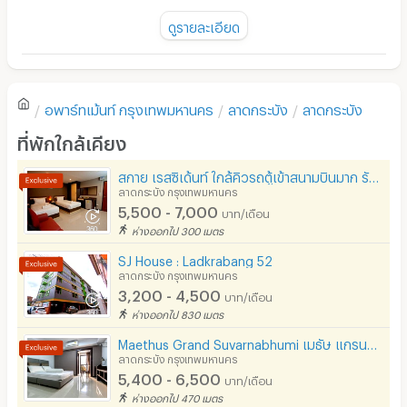
พัดลม
ดูรายละเอียด
มี TV
ยังไม่มีรีวิวของอพาร์ทเม้นท์นี้
ตู้เย็น
อพาร์ทเม้นท์
กรุงเทพมหานคร
ลาดกระบัง
ลาดกระบัง
โซฟา
เขียนรีวิวแรกของอพาร์ทเม้นท์นี้
ที่พักใกล้เคียง
โต๊ะ - เก้าอี้ทำงาน
สกาย เรสซิเด้นท์ ใกล้คิวรถตู้เข้าสนามบินมาก รับระยะสั้น 1 เดือนขึ้นไป
เตาปรุงอาหาร
ลาดกระบัง กรุงเทพมหานคร
5,500 - 7,000
บาท/เดือน
อนุญาตให้เลี้ยงสัตว์
ห่างออกไป 300 เมตร
อนุญาตให้สูบบุหรี่ในห้องพัก
SJ House : Ladkrabang 52
ลาดกระบัง กรุงเทพมหานคร
โทรศัพท์สายตรง
3,200 - 4,500
บาท/เดือน
ห่างออกไป 830 เมตร
ที่จอดรถ
Maethus Grand Suvarnabhumi เมธัษ แกรนด์ สุวรรณภูมิ
ที่จอดรถมอเตอร์ไซด์/จักรยาน
ลาดกระบัง กรุงเทพมหานคร
5,400 - 6,500
บาท/เดือน
ลิฟต์
ห่างออกไป 470 เมตร