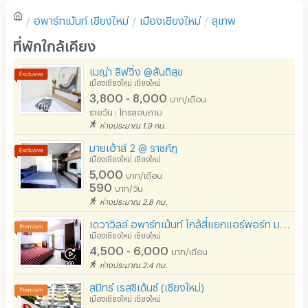
ตู้เย็น
อพาร์ทเม้นท์
เชียงใหม่
เมืองเชียงใหม่
สุเทพ
โซฟา
เขียนรีวิวแรกของอพาร์ทเม้นท์นี้
ที่พักใกล้เคียง
โต๊ะ - เก้าอี้ทำงาน
เมญ่า ลิฟวิ่ง @สันติสุข
เตาปรุงอาหาร
เมืองเชียงใหม่ เชียงใหม่
3,800 - 8,000
บาท/เดือน
อนุญาตให้เลี้ยงสัตว์
รายวัน : โทรสอบถาม
ห่างประมาณ 1.9 กม.
อนุญาตให้สูบบุหรี่ในห้องพัก
มายเฮ้าส์ 2 @ ราชภัฏ
โทรศัพท์สายตรง
เมืองเชียงใหม่ เชียงใหม่
5,000
บาท/เดือน
ที่จอดรถ
590
บาท/วัน
ห่างประมาณ 2.8 กม.
ที่จอดรถมอเตอร์ไซด์/จักรยาน
เดวาวิลล์ อพาร์ทเม้นท์ ใกล้สี่แยกแอร์พอร์ท ม.ฟาร์อีสเทริ์น
ลิฟต์
เมืองเชียงใหม่ เชียงใหม่
4,500 - 6,000
บาท/เดือน
สระว่ายน้ำ
ห่างประมาณ 2.4 กม.
โรงยิม / ฟิตเนส
สมิทธ์ เรสซิเด้นซ์ (เชียงใหม่)
เมืองเชียงใหม่ เชียงใหม่