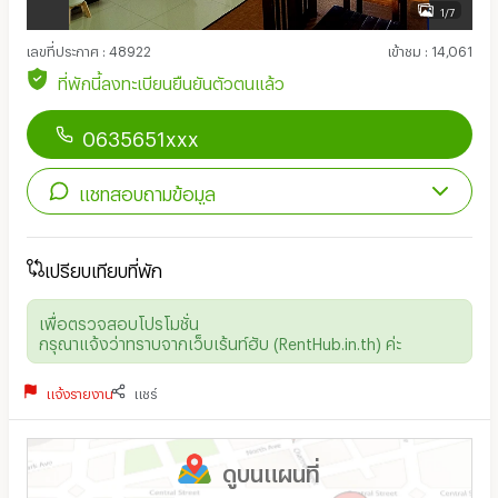
1/7
เลขที่ประกาศ
:
48922
เข้าชม
:
14,061
ที่พักนี้ลงทะเบียนยืนยันตัวตนแล้ว
0635651xxx
แชทสอบถามข้อมูล
เปรียบเทียบที่พัก
เพื่อตรวจสอบโปรโมชั่น
กรุณาแจ้งว่าทราบจากเว็บเร้นท์ฮับ (RentHub.in.th) ค่ะ
แจ้งรายงาน
แชร์
ดูบนแผนที่