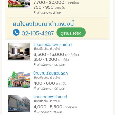
อินเทอร์เน็ตไร้สาย (WIFI) ในห้อง
7,700 - 20,000
บาท/เดือน
750 - 950
บาท/วัน
เคเบิลทีวี / ดาวเทียม
ห่างประมาณ 2.1 กม.
มีระบบรักษาความปลอดภัย (keycard)
สนใจลงโฆษณาตำแหน่งนี้
มีระบบรักษาความปลอดภัย (สแกนลายนิ้วมือ)
02-105-4287
ดูรายละเอียด
กล้องวงจรปิด (CCTV)
ซีวันเซอร์วิสอพาร์ทเม้นท์
รปภ.
เมืองเชียงใหม่ เชียงใหม่
6,500 - 15,000
บาท/เดือน
ร้านขายอาหาร
650 - 1,200
บาท/วัน
ห่างน้อยกว่า 100 เมตร
ร้านค้า สะดวกซื้อ
บ้านชานเรือนสวนดอก
เมืองเชียงใหม่ เชียงใหม่
ร้านซัก-รีด / มีบริการเครื่องซักผ้า
400 - 600
บาท/วัน
ร้านทำผม-เสริมสวย
ห่างน้อยกว่า 100 เมตร
สวนดอกอพาร์ทเมนท์
สถานี charge รถไฟฟ้า
เมืองเชียงใหม่ เชียงใหม่
4,000 - 5,500
บาท/เดือน
ห่างออกไป 120 เมตร