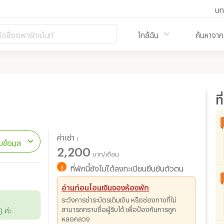
บท
ือชื่ออพาร์ทเม้นท์
ใกล้ฉัน
ค้นหาจาก
ท
ค่าเช่า :
ข้อมูล
2,200
บาท/เดือน
!
ที่พักนี้ยังไม่ได้ลงทะเบียนยืนยันตัวตน
อ่านก่อนโอนเงินจองห้องพัก
ระวังการชำระบัตรเติมเงิน หรือช่องทางที่ไม่
สามารถทราบชื่อผู้รับได้ เพื่อป้องกันการถูก
 ค่ะ
หลอกลวง