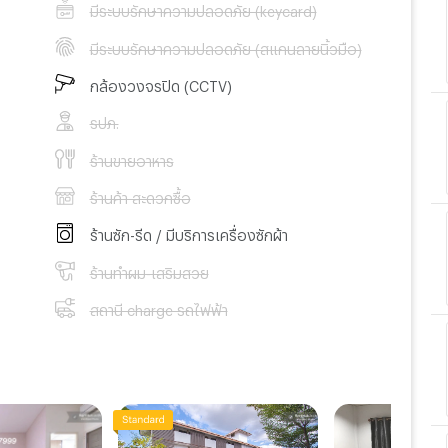
มีระบบรักษาความปลอดภัย (keycard)
มีระบบรักษาความปลอดภัย (สแกนลายนิ้วมือ)
กล้องวงจรปิด (CCTV)
รปภ.
ร้านขายอาหาร
ร้านค้า สะดวกซื้อ
ร้านซัก-รีด / มีบริการเครื่องซักผ้า
ร้านทำผม-เสริมสวย
สถานี charge รถไฟฟ้า