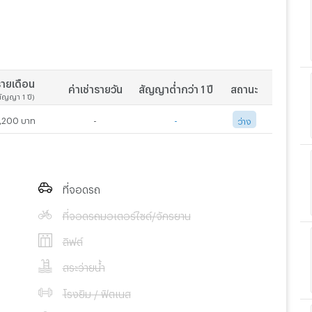
ายเดือน
ค่าเช่ารายวัน
สัญญาต่ำกว่า 1 ปี
สถานะ
สัญญา 1 ปี)
,200 บาท
-
-
ว่าง
ที่จอดรถ
ที่จอดรถมอเตอร์ไซด์/จักรยาน
ลิฟต์
สระว่ายน้ำ
โรงยิม / ฟิตเนส