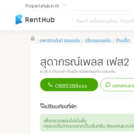
Propertyhub.in.th
ค้นหาด้วยชื่อสถานศึกษา ทำเล หร
อพาร์ทเม้นท์
ขอนแก่น
เมืองขอนแก่น
บ้านเป็ด
สุดาภรณ์เพลส เฟส2
ซ.26 ถ.บ้านกอก บ้านเป็ด เมืองขอนแก่น ขอนแก่น
0885388xxx
แชทสอบถาม
ดาวน์โหลดแอป
Renthub
เพื่อเริ่มแชทกับอพาร์ทเม้นท์นี้
เปรียบเทียบที่พัก
เพื่อตรวจสอบโปรโมชั่น
กรุณาแจ้งว่าทราบจากเว็บเร้นท์ฮับ (RentHub.in.th)