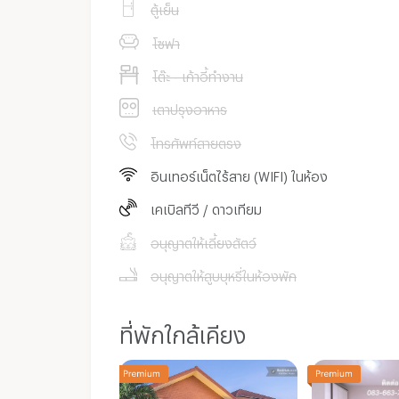
ตู้เย็น
โซฟา
โต๊ะ - เก้าอี้ทำงาน
เตาปรุงอาหาร
โทรศัพท์สายตรง
อินเทอร์เน็ตไร้สาย (WIFI) ในห้อง
เคเบิลทีวี / ดาวเทียม
อนุญาตให้เลี้ยงสัตว์
อนุญาตให้สูบบุหรี่ในห้องพัก
ที่พักใกล้เคียง