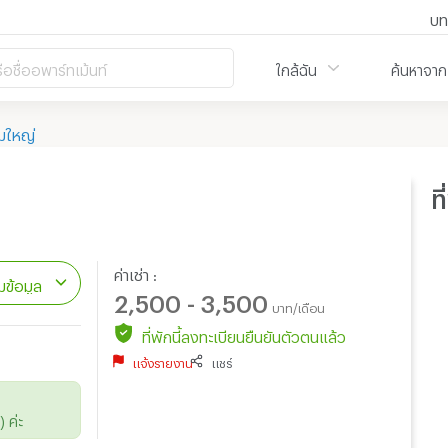
บท
ือชื่ออพาร์ทเม้นท์
ใกล้ฉัน
ค้นหาจาก
มใหญ่
ท
ค่าเช่า :
ข้อมูล
2,500 - 3,500
บาท/เดือน
ที่พักนี้ลงทะเบียนยืนยันตัวตนแล้ว
แจ้งรายงาน
แชร์
 ค่ะ