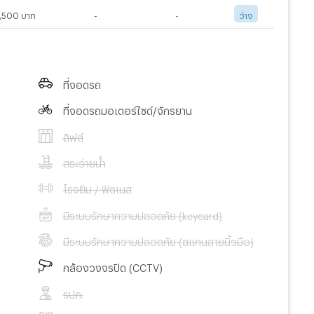
,500 บาท
-
-
ว่าง
ที่จอดรถ
ที่จอดรถมอเตอร์ไซด์/จักรยาน
ลิฟต์
สระว่ายน้ำ
โรงยิม / ฟิตเนส
มีระบบรักษาความปลอดภัย (keycard)
มีระบบรักษาความปลอดภัย (สแกนลายนิ้วมือ)
กล้องวงจรปิด (CCTV)
รปภ.