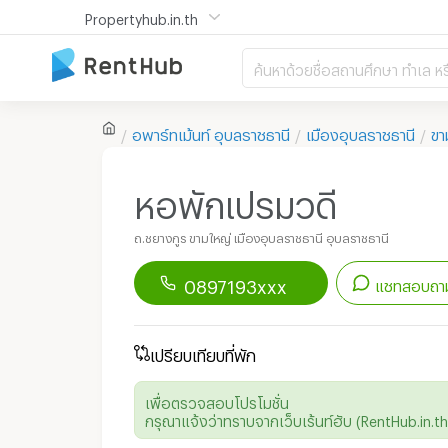
Propertyhub.in.th
ค้นหาด้วยชื่อสถานศึกษา ทำเล หร
อพาร์ทเม้นท์
อุบลราชธานี
เมืองอุบลราชธานี
ขา
หอพักเปรมวดี
ถ.ชยางกูร ขามใหญ่ เมืองอุบลราชธานี อุบลราชธานี
0897193xxx
แชทสอบถาม
ดาวน์โหลดแอป
Renthub
เพื่อเริ่มแชทกับอพาร์ทเม้นท์นี้
เปรียบเทียบที่พัก
เพื่อตรวจสอบโปรโมชั่น
กรุณาแจ้งว่าทราบจากเว็บเร้นท์ฮับ (RentHub.in.th)