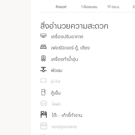
Resort
1 ห้องนอน
17 ตร.ม.
3
สิ่งอำนวยความสะดวก
เครื่องปรับอากาศ
เฟอร์นิเจอร์-ตู้, เตียง
เครื่องทำน้ำอุ่น
พัดลม
มี TV
ตู้เย็น
โซฟา
โต๊ะ - เก้าอี้ทำงาน
เตาปรุงอาหาร