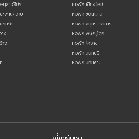
อนุสาวรีย์ฯ
หอพัก เชียงใหม่
์ สะพานควาย
หอพัก ขอนแก่น
สุขุมวิท
หอพัก สมุทรปราการ
วาง
หอพัก พิษณุโลก
ร้าว
หอพัก โคราช
หอพัก นนทบุรี
ไท
หอพัก ปทุมธานี
เกี่ยวกับเรา