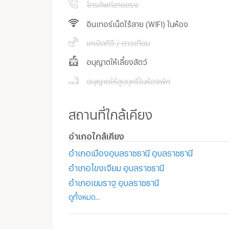
โทรศัพท์สายตรง
อินเทอร์เน็ตไร้สาย (WIFI) ในห้อง
เคเบิลทีวี / ดาวเทียม
อนุญาตให้เลี้ยงสัตว์
อนุญาตให้สูบบุหรี่ในห้องพัก
สถานที่ใกล้เคียง
อำเภอใกล้เคียง
อำเภอเมืองอุบลราชธานี อุบลราชธานี
อำเภอโขงเจียม อุบลราชธานี
อำเภอเขมราฐ อุบลราชธานี
ดูทั้งหมด...