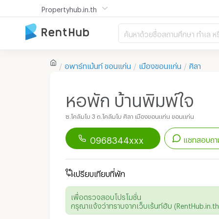
Propertyhub.in.th
ค้นหาด้วยชื่อสถานศึกษา ทำเล หร
อพาร์ทเม้นท์
ขอนแก่น
เมืองขอนแก่น
ศิลา
หอพัก บ้านพิมพ์ใจ
ซ.โคลัมโบ 3 ถ.โคลัมโบ ศิลา เมืองขอนแก่น ขอนแก่น
0968344xxx
แชทสอบถาม
ดาวน์โหลดแอป
Renthub
เพื่อเริ่มแชทกับอพาร์ทเม้นท์นี้
เปรียบเทียบที่พัก
เพื่อตรวจสอบโปรโมชั่น
กรุณาแจ้งว่าทราบจากเว็บเร้นท์ฮับ (RentHub.in.th)