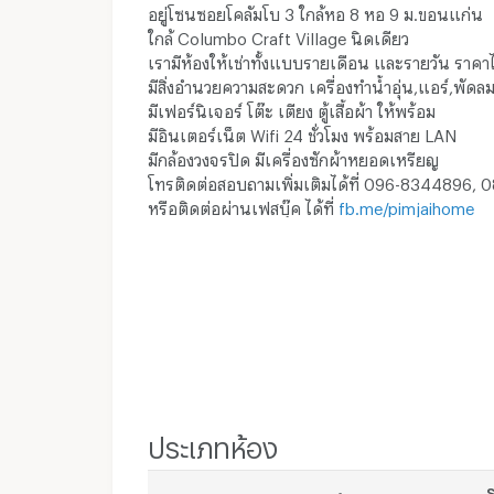
อยู่โซนซอยโคลัมโบ 3 ใกล้หอ 8 หอ 9 ม.ขอนแก่น
ใกล้ Columbo Craft Village นิดเดียว
เรามีห้องให้เช่าทั้งแบบรายเดือน และรายวัน ราคา
มีสิ่งอำนวยความสะดวก เครื่องทำน้ำอุ่น,แอร์,พัดล
มีเฟอร์นิเจอร์ โต๊ะ เตียง ตู้เสื้อผ้า ให้พร้อม
มีอินเตอร์เน็ต Wifi 24 ชั่วโมง พร้อมสาย LAN
มีกล้องวงจรปิด มีเครื่องซักผ้าหยอดเหรียญ
โทรติดต่อสอบถามเพิ่มเติมได้ที่ 096-8344896, 
หรือติดต่อผ่านเฟสบุ๊ค ได้ที่
fb.me/pimjaihome
ประเภทห้อง
ร