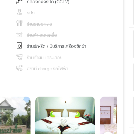
กล้องวงจรปิด (CCTV)
รปภ.
ร้านขายอาหาร
ร้านค้า สะดวกซื้อ
ร้านซัก-รีด / มีบริการเครื่องซักผ้า
ร้านทำผม-เสริมสวย
สถานี charge รถไฟฟ้า