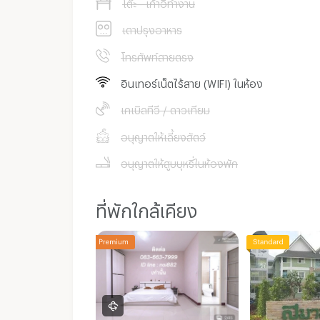
โต๊ะ - เก้าอี้ทำงาน
เตาปรุงอาหาร
โทรศัพท์สายตรง
อินเทอร์เน็ตไร้สาย (WIFI) ในห้อง
เคเบิลทีวี / ดาวเทียม
อนุญาตให้เลี้ยงสัตว์
อนุญาตให้สูบบุหรี่ในห้องพัก
ที่พักใกล้เคียง