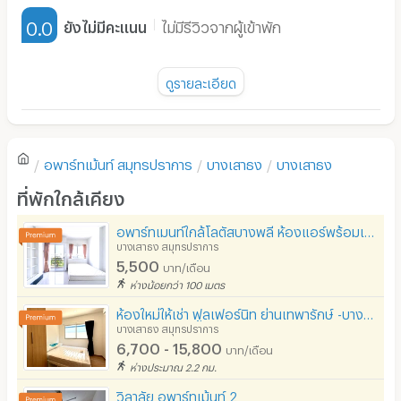
เฟอร์นิเจอร์-ตู้, เตียง
🛀 สิ่งอำนวยความสะดวกภายในห้องพัก
0.0
ยังไม่มีคะแนน
ไม่มีรีวิวจากผู้เข้าพัก
- เตียง ที่นอน
เครื่องทำน้ำอุ่น
- สมาร์ททีวี
พัดลม
ดูรายละเอียด
- โต๊ะแต่งตัว
มี TV
ยังไม่มีรีวิวของอพาร์ทเม้นท์นี้
- ตู้เสื้อผ้า ชั้นวางของ
ตู้เย็น
- โต๊ะทำงาน
อพาร์ทเม้นท์
สมุทรปราการ
บางเสาธง
บางเสาธง
โซฟา
- โซฟา
เขียนรีวิวแรกของอพาร์ทเม้นท์นี้
ที่พักใกล้เคียง
- เครื่องปรับอากาศ
โต๊ะ - เก้าอี้ทำงาน
- เครื่องทำน้ำอุ่น
อพาร์ทเมนท์ใกล้โลตัสบางพลี ห้องแอร์พร้อมเฟอร์นิเจอร์ มีระเบียง ราคาไม่แพง ปลอดภัย มีที่จอดรถ
เตาปรุงอาหาร
บางเสาธง สมุทรปราการ
- ตู้เย็น
5,500
บาท/เดือน
อนุญาตให้เลี้ยงสัตว์
ห่างน้อยกว่า 100 เมตร
- ซิ้งค์ล้างจาน
อนุญาตให้สูบบุหรี่ในห้องพัก
ห้องใหม่ให้เช่า ฟูลเฟอร์นิท ย่านเทพารักษ์ -บางบ่อ เฟส 2 เดินทางสะดวก ติดถนนเทพารักษ์
- ไมโครเวฟ กาน้ำร้อน
บางเสาธง สมุทรปราการ
- ระเบียงห้อง
โทรศัพท์สายตรง
6,700 - 15,800
บาท/เดือน
ห่างประมาณ 2.2 กม.
- ประตูดิจิตอลล็อค
ที่จอดรถ
วิลาลัย อพาร์ทเม้นท์ 2