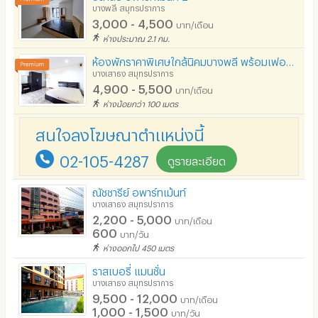
ที่จอดรถมอเตอร์ไซด์/จักรยาน
บางพลี สมุทรปราการ
🚖 สิ่งอำนวยความสะดวกภายในอาคาร
3,000 - 4,500
บาท/เดือน
ลิฟต์
ห่างประมาณ 2.1 กม.
- ที่จอดรถยนต์และมอเตอร์ไซค์
สระว่ายน้ำ
ห้องพักราคาพิเศษใกล้นิคมบางพลี พร้อมเฟอร์ฯมีที่จอดรถ ปลอดภัย พร้อมเข้าอยู่ ใกล้ตลาดและห้างสรรพสินค้า
- คีย์การ์ดสำหรับผ่านเข้า-ออก อาคาร
บางเสาธง สมุทรปราการ
- กล้องวงจรปิด
โรงยิม / ฟิตเนส
4,900 - 5,500
บาท/เดือน
ห่างน้อยกว่า 100 เมตร
- เจ้าหน้าที่รักษาความปลอดภัย
อินเทอร์เน็ตไร้สาย (WIFI) ในห้อง
- สระว่ายน้ำ
สนใจลงโฆษณาตำแหน่งนี้
เคเบิลทีวี / ดาวเทียม
- ฟิตเนส
02-105-4287
ดูรายละเอียด
มีระบบรักษาความปลอดภัย (keycard)
- เครื่องซักผ้าหยอดเหรียญ
มีระบบรักษาความปลอดภัย (สแกนลายนิ้วมือ)
ณัชชารีย์ อพาร์ทเม้นท์
บางเสาธง สมุทรปราการ
📍 สถานที่ใกล้เคียง
กล้องวงจรปิด (CCTV)
2,200 - 5,000
บาท/เดือน
600
บาท/วัน
- โลตัส บางพลี 350 m
รปภ.
ห่างออกไป 450 เมตร
- ตลาดใจโต 350 m
ราสเบอรี่ แมนชั่น
ร้านขายอาหาร
- เยส บางพลี 1.1 km
บางเสาธง สมุทรปราการ
9,500 - 12,000
ร้านค้า สะดวกซื้อ
บาท/เดือน
- โรงพยาบาลจุฬารัตน์ 5 2.9 km
1,000 - 1,500
บาท/วัน