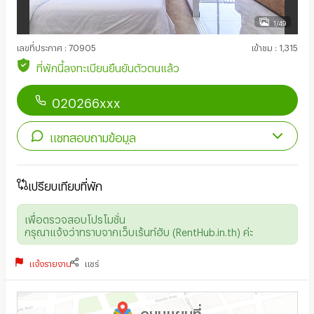
1/49
เลขที่ประกาศ
:
70905
เข้าชม
:
1,315
ที่พักนี้ลงทะเบียนยืนยันตัวตนแล้ว
020266xxx
แชทสอบถามข้อมูล
เปรียบเทียบที่พัก
เพื่อตรวจสอบโปรโมชั่น
กรุณาแจ้งว่าทราบจากเว็บเร้นท์ฮับ (RentHub.in.th) ค่ะ
แจ้งรายงาน
แชร์
ดูบนแผนที่