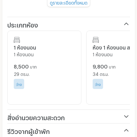
💧 ค่าน้ำ 18 บาทต่อยูนิต
ดูรายละเอียดทั้งหมด
🛏️ ผ้ารองกันเปื้อนที่่นอน 600 บาท
🛜 ฟรีไวไฟ
ประเภทห้อง
🚘 ที่จอดรถยนต์ 1,000 บาท/คัน/เดือน
🏍️ มอเตอร์ไซค์ 1,000 บาท/คัน
1 ห้องนอน
ห้อง 1 ห้องนอน สวีท
❌ ห้ามเลี้ยงสัตว์ ห้ามสูบบุหรี่ภายในห้อง
1 ห้องนอน
1 ห้องนอน
☎️ สนใจสอบถามห้องพัก หรือ นัดหมายเข้าดูห้อง (จันทร์ - เสาร์
09.00 - 18.00)
8,500
9,800
บาท
บาท
โทร. 02-026-6941
29
34
ตร.ม.
ตร.ม.
Line:@zimple_asset (
https://lin.ee/o1crZrf
)
ว่าง
ว่าง
🚝 ทำเล และการเดินทาง
- ป้ายรถเมล์ 350 m
สิ่งอำนวยความสะดวก
- สนามบินสุวรรณภูมิ 25.7 km
เครื่องปรับอากาศ
รีวิวจากผู้เข้าพัก