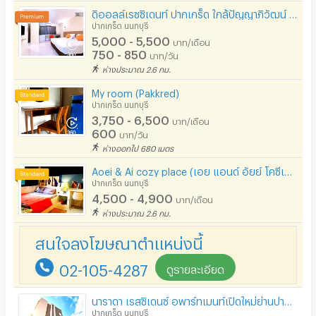
- โรงเรียนปากเกร็ด 1.7 km.
ดิออลล์เรซซิเดนท์ ปากเกร็ด ใกล้ปัญญาภิวัฒน์ เมืองทองธานี เซ็นทรัลแจ้งวัฒนะ มสธ. ศูนย์ราชการ ชลประทาน
- วัดชลประทานรังสฤษดิ์ พระอารามหลวง นนทบุรี 1.8 km.
ปากเกร็ด นนทบุรี
5,000 - 5,500
บาท/เดือน
- โรงเรียนชลประทานวิทยา 2.0 km.
750 - 850
บาท/วัน
- กรมชลประทาน 2.0 km.
ห่างประมาณ 2.6 กม.
- เกาะเกร็ด 2.5 km.
My room (Pakkred)
ปากเกร็ด นนทบุรี
- บิ๊กซี เอ็กซ์ตร้า แจ้งวัฒนะ 2 (ปากเกร็ด) 2.5 km.
3,750 - 6,500
บาท/เดือน
600
บาท/วัน
- โฮมโปร แจ้งวัฒนะ 2.5 km.
ห่างออกไป 680 เมตร
- วิทยาลัยการชลประทาน 2.7 km.
Aoei & Ai cozy place (เอย แอนด์ อัยย์ โคซีเพลส)
- วัดกู้ (พระนางเรือล่ม) 3.0 km.
ปากเกร็ด นนทบุรี
4,500 - 4,900
บาท/เดือน
- ศูนย์การแพทย์ปัญญานันทภิกขุ ชลประทาน มหาวิทยาลัย
ห่างประมาณ 2.6 กม.
ศรีนครินทรวิโรฒ 3.2 km.
- โรงพยาบาลชลประทาน 3.4 km.
สนใจลงโฆษณาตำแหน่งนี้
- โรงเรียนสวนกุหลาบวิทยาลัย นนทบุรี 3.4 km.
02-105-4287
ดูรายละเอียด
- CP All Academy 5.1 km.
นาราดา เรสซิเดนซ์ อพาร์ทเมนท์เปิดใหม่ย่านปากเกร็ด
- สถาบันการจัดการปัญญาภิวัฒน์ (พีไอเอ็ม) 5.4 km.
ปากเกร็ด นนทบุรี