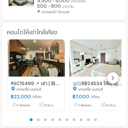
บาท/เดือน
500 - 600
บาท/วัน
ห่างออกไป 710 เมตร
คอนโดให้เช่าใกล้เคียง
#SC15499 📌 เช่า | 🟦🟨ศุภาลัย วิสต้า ห้าแยกปากเกร็ด🟥🟩💬 𝑪𝒐𝒏𝒕𝒂𝒄𝒕 𝑳𝑰𝑵𝑬: @𝒔𝒆𝒄𝒓𝒆𝒕𝒑𝒓𝒐𝒑𝒆𝒓𝒕𝒚 🔥✨
🤝🏻RB24534 ให้เช่าถูกมาก👍ศุภาลัย วิสต้า ห้าแยกปากเกร็ด✅แอดไลน์ @mproperty( มี @ ด้วย) แอดมินตอบไว
ปากเกร็ด นนทบุรี
ปากเกร็ด นนทบุรี
฿
22,000
฿
7,000
/เดือน
/เดือน
3 ห้องนอน
71 ตร.ม.
1 ห้องนอน
32 ตร.ม.