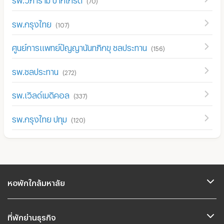
(
70
)
รพ.กรุงไทย
(
107
)
ศูนย์การแพทย์ปัญญานันทภิกขุ ชลประทาน
(
156
)
รพ.ชลประทาน
(
272
)
รพ.เวิลด์เมดิคอล
(
337
)
รพ.กรุงไทย ปทุม
(
120
)
หอพักใกล้มหาลัย
ที่พักย่านธุรกิจ