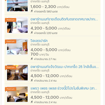
ปากเกร็ด นนทบุรี
อินเทอร์เน็ตไร้สาย (WIFI) ในห้อง
- คีย์การ์ดสำหรับผ่านเข้า-ออก อาคาร
1,600 - 2,300
บาท/เดือน
ห่างออกไป 560 เมตร
- ที่จอดรถ
เคเบิลทีวี / ดาวเทียม
อพาร์ทเมนท์รายเดือนติดกับตลาดเทศบาลปากเกร็ด ห้องตกแต่งพร้อมเข้าอยู่ ปลอดภัย เงียบสงบ ราคาไม่แพง
- เครื่องซักผ้าหยอดเหรียญ
มีระบบรักษาความปลอดภัย (keycard)
ปากเกร็ด นนทบุรี
4,200 - 5,000
บาท/เดือน
มีระบบรักษาความปลอดภัย (สแกนลายนิ้วมือ)
ห่างออกไป 220 เมตร
📍 สถานที่ใกล้เคียง
กล้องวงจรปิด (CCTV)
วิลเลจปาร์ค
- สถานีตำรวจภูธรอำเภอปากเกร็ด 400 m.
ปากเกร็ด นนทบุรี
รปภ.
- ที่ว่าการอำเภอปากเกร็ด 400 m.
4,000 - 5,000
บาท/เดือน
700
บาท/วัน
- โรงพยาบาลปากเกร็ด1 400 m.
ร้านขายอาหาร
ห่างประมาณ 2.7 กม.
- ตลาดเทศบาลนครปากเกร็ด 500 m.
ร้านค้า สะดวกซื้อ
อพาร์ทเมนท์แจ้งวัฒนะ-ปากเกร็ด 28 ใกล้เซ็นแจ้งฯ ห่างจากBTSสายสีชมพูแจ้งวัฒนะ-ปากเกร็ด 28 เพียง 2 km
- เมเจอร์ ฮอลลีวูด ปากเกร็ด 850 m.
ปากเกร็ด นนทบุรี
ร้านซัก-รีด / มีบริการเครื่องซักผ้า
4,500 - 12,000
บาท/เดือน
- ห้าแยกปากเกร็ด 1.0 km.
ห่างประมาณ 2.4 กม.
ร้านทำผม-เสริมสวย
- โรงพยาบาลวิภารามปากเกร็ด 1.0 km.
แพรว เพชร เพลส ช่วงนี้มีโปรโมชั่นพิเศษ (สามารถโทรสอบถามได้เลยค่ะ)
สถานี charge รถไฟฟ้า
- วัดบ่อ นนทบุรี 1.2 km.
ปากเกร็ด นนทบุรี
4,500 - 12,000
บาท/เดือน
- สะพานพระราม 4 1.5 km.
ห่างประมาณ 2.4 กม.