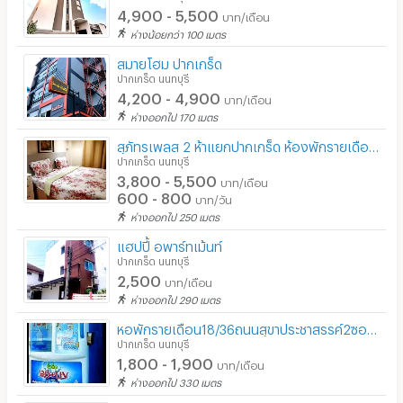
- เซ็นทรัล แจ้งวัฒนะ 5.6 km.
4,900 - 5,500
บาท/เดือน
ห่างน้อยกว่า 100 เมตร
- ม.สุโขทัยธรรมาธิราช 5.6 km.
สมายโฮม ปากเกร็ด
- โรงพยาบาลเวิลด์เมดิคอล 6.0 km.
ปากเกร็ด นนทบุรี
- อาคารจัสมิน 6.4 km.
4,200 - 4,900
บาท/เดือน
ห่างออกไป 170 เมตร
- อิมแพ็ค อารีน่า 8.1 km.
สุภัทรเพลส 2 ห้าแยกปากเกร็ด ห้องพักรายเดือน และรายวัน
- ศูนย์ราชการฯ แจ้งวัฒนะ 8.7 km.
ปากเกร็ด นนทบุรี
- ถนนแจ้งวัฒนะ
3,800 - 5,500
บาท/เดือน
600 - 800
บาท/วัน
- ทางพิเศษศรีรัช
ห่างออกไป 250 เมตร
- ถนนเลี่ยงเมืองปากเกร็ด
แฮปปี้ อพาร์ทเม้นท์
ปากเกร็ด นนทบุรี
- ถนนติวานนท์
2,500
บาท/เดือน
ห่างออกไป 290 เมตร
หอพักรายเดือน18/36ถนนสุขาประชาสรรค์2ซอย76
ปากเกร็ด นนทบุรี
1,800 - 1,900
บาท/เดือน
ห่างออกไป 330 เมตร