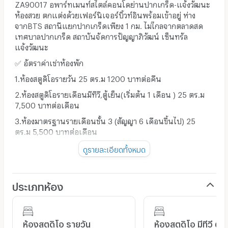
ZA90017 อพาร์ทเมนท์สไตล์คอนโดย่านปากเกร็ด-แจ้งวัฒนะ
ห้องสวย ตกแต่งด้วยเฟอร์นิเจอร์บิ้วท์อินพร้อมเข้าอยู่ ห่าง
จากBTS สถานีแยกปากเกร็ดเพียง 1 กม. ไม่ไกลจากตลาดสด
เทศบาลปากเกร็ด สถาบันจัดการปัญญาภิวัฒน์ เซ็นทรัล
แจ้งวัฒนะ
✅ อัตราค่าเช่าห้องพัก
1.ห้องสตูดิโอรายวัน 25 ตร.ม 1200 บาทต่อคืน
2.ห้องสตูดิโอรายเดือนมีทีวี,ตู้เย็น(เริ่มต้น 1 เดือน ) 25 ตร.ม
7,500 บาทต่อเดือน
3.ห้องมาตรฐานรายเดือนชั้น 3 (สัญญา 6 เดือนขึ้นไป) 25
ตร.ม 5,500 บาทต่อเดือน
📍ค่าประกันห้อง 2 เดือน ชำระล่วงหน้า 1 เดือน
ดูรายละเอียดทั้งหมด
📍ค่าน้ำ 20 บาท/ยูนิต(ขั้นต่ำ 150 บาทไม่เกิน 5 ยูนิต) ค่าไฟ 8
บาท/ยูนิต
ประเภทห้อง
☎️ สนใจสอบถามห้องพัก
โทร. 02-026-6941
Line:@zimple_asset (
https://lin.ee/o1crZrf
)
ห้องสตูดิโอ รายวัน
ห้องสตูดิโอ มีทีวี ตู้เย