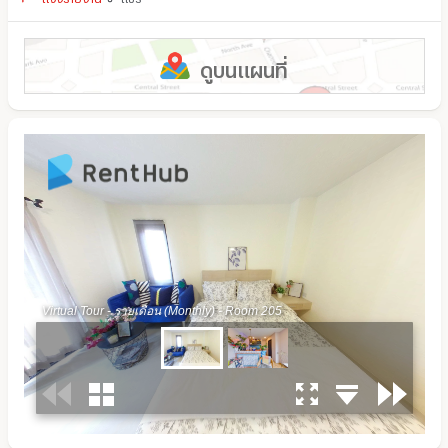
ดูบนแผนที่
0:00 / 0:00
Enter VR
Exit VR
VR Setup
Virtual Tour - รายเดือน (Monthly) - Room 205