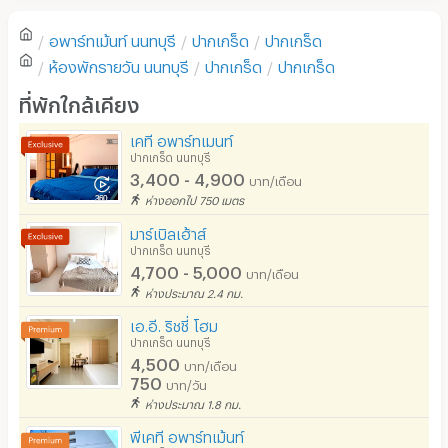
- ชั้นวางทีวี
ตู้เย็น
- ตู้เสื้อผ้า
อพาร์ทเม้นท์
นนทบุรี
ปากเกร็ด
ปากเกร็ด
โซฟา
เขียนรีวิวแรกของอพาร์ทเม้นท์นี้
- โต๊ะเครื่องแป้ง
ห้องพักรายวัน
นนทบุรี
ปากเกร็ด
ปากเกร็ด
โต๊ะ - เก้าอี้ทำงาน
- ทีวี(เฉพาะห้องรายวันและรายเดือนระยะสั้น)
ที่พักใกล้เคียง
เตาปรุงอาหาร
- ตู้เย็น(เฉพาะห้องรายวันและรายเดือนระยะสั้น)
เคที อพาร์ทเมนท์
- กาน้ำร้อน(เฉพาะห้องรายวันและรายเดือนระยะสั้น)
ปากเกร็ด นนทบุรี
อนุญาตให้เลี้ยงสัตว์
3,400 - 4,900
บาท/เดือน
- โซฟาเล็ก(เฉพาะห้องรายวันและรายเดือนระยะสั้น)
อนุญาตให้สูบบุหรี่ในห้องพัก
ห่างออกไป 750 เมตร
- เครื่องทำน้ำอุ่น
มาร์เบิลเฮ้าส์
โทรศัพท์สายตรง
- ราวตากผ้า
ปากเกร็ด นนทบุรี
4,700 - 5,000
บาท/เดือน
ที่จอดรถ
- อินเทอร์เน็ต(wifi)
ห่างประมาณ 2.4 กม.
- ระเบียงห้องพัก
ที่จอดรถมอเตอร์ไซด์/จักรยาน
เอ.อี. ริชชี่ โฮม
ปากเกร็ด นนทบุรี
ลิฟต์
4,500
บาท/เดือน
🚖 สิ่งอำนวยความสะดวกภายในอาคาร
750
บาท/วัน
สระว่ายน้ำ
ห่างประมาณ 1.8 กม.
- ลิฟท์
โรงยิม / ฟิตเนส
พีเคที อพาร์ทเม้นท์
- กล้องวงจรปิด