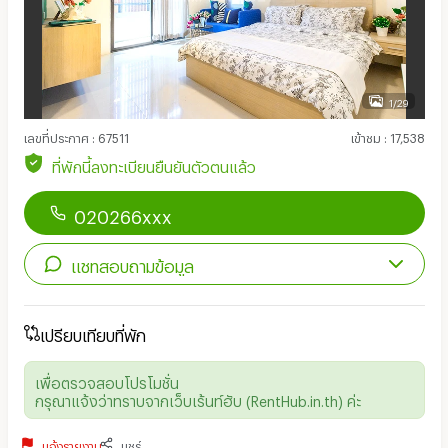
1/29
เลขที่ประกาศ
:
67511
เข้าชม
:
17,538
ที่พักนี้ลงทะเบียนยืนยันตัวตนแล้ว
020266xxx
แชทสอบถามข้อมูล
เปรียบเทียบที่พัก
เพื่อตรวจสอบโปรโมชั่น
กรุณาแจ้งว่าทราบจากเว็บเร้นท์ฮับ (RentHub.in.th) ค่ะ
แจ้งรายงาน
แชร์