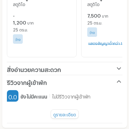
สตูดิโอ
สตูดิโอ
🚝 ทำเล และการเดินทาง
-
7,500
บาท
1,200
25
- ระยะทางจากปากซอย 250 m
บาท
ตร.ม.
25
ตร.ม.
- วินมอเตอร์ไซค์หน้าตึก 250 m
ว่าง
ว่าง
- ป้ายรถเมล์ 350 เมตร
แสดงสัญญาต่ำกว่า 1 ปี
- ร้านสะดวกซื้อเซเว่น อีเลฟเว่น 500 m
- โลตัส โกเฟรช 600 m
- ท่าเรือปากเกร็ด 900 m
สิ่งอำนวยความสะดวก
- รถไฟฟ้าสายสีชมพู สถานีแยกปากเกร็ด 1.0 km
เครื่องปรับอากาศ
รีวิวจากผู้เข้าพัก
เฟอร์นิเจอร์-ตู้, เตียง
🛀 สิ่งอำนวยความสะดวกภายในห้องพัก
0.0
ยังไม่มีคะแนน
ไม่มีรีวิวจากผู้เข้าพัก
เครื่องทำน้ำอุ่น
- เตียงนอน 5 ฟุต
พัดลม
- เครื่องปรับอากาศ
ดูรายละเอียด
- โต๊ะทำงาน
มี TV
ยังไม่มีรีวิวของอพาร์ทเม้นท์นี้