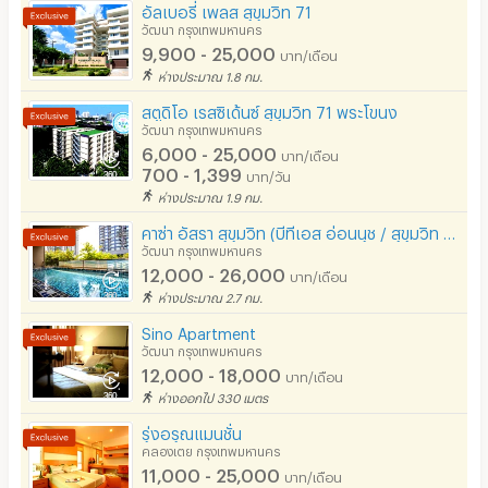
อนุญาตให้สูบบุหรี่ในห้องพัก
อัลเบอรี่ เพลส สุขุมวิท 71
- โต๊ะรับประทานอาหาร
วัฒนา กรุงเทพมหานคร
โทรศัพท์สายตรง
9,900 - 25,000
บาท/เดือน
- เคาน์เตอร์ครัวแบบบิ้วท์อิน
ห่างประมาณ 1.8 กม.
ที่จอดรถ
- ซิ้งค์ล้างจาน เตาไฟฟ้า ฮู้ดดูดควัน ไมโครเวฟ เตาอบ พร้อม
สตูดิโอ เรสซิเด้นซ์ สุขุมวิท 71 พระโขนง
อุปกรณ์ครัว
ที่จอดรถมอเตอร์ไซด์/จักรยาน
วัฒนา กรุงเทพมหานคร
- ตู้เย็น
6,000 - 25,000
บาท/เดือน
ลิฟต์
700 - 1,399
บาท/วัน
- เครื่องซักผ้าพร้อมอบ
ห่างประมาณ 1.9 กม.
สระว่ายน้ำ
- อ่างอาบน้ำ
คาซ่า อัสรา สุขุมวิท (บีทีเอส อ่อนนุช / สุขุมวิท 77) อ่อนนุชซอย 2
โรงยิม / ฟิตเนส
- เครื่องทำน้ำอุ่น
วัฒนา กรุงเทพมหานคร
12,000 - 26,000
บาท/เดือน
- เครื่องปรับอากาศทุกห้อง
อินเทอร์เน็ตไร้สาย (WIFI) ในห้อง
ห่างประมาณ 2.7 กม.
- ระเบียงห้อง
เคเบิลทีวี / ดาวเทียม
Sino Apartment
วัฒนา กรุงเทพมหานคร
มีระบบรักษาความปลอดภัย (keycard)
12,000 - 18,000
บาท/เดือน
🚖 สิ่งอำนวยความสะดวกภายในอาคาร
ห่างออกไป 330 เมตร
มีระบบรักษาความปลอดภัย (สแกนลายนิ้วมือ)
- คีย์การ์ดสำหรับผ่านเข้า-ออก อาคาร
รุ่งอรุณแมนชั่น
- เจ้าหน้าที่รักษาความปลอดภัย
กล้องวงจรปิด (CCTV)
คลองเตย กรุงเทพมหานคร
11,000 - 25,000
บาท/เดือน
- กล้องวงจรปิด