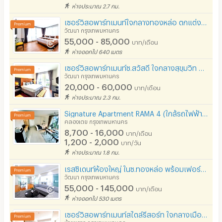
ห่างประมาณ 2.7 กม.
เซอร์วิสอพาร์ทเมนท์ใจกลางทองหล่อ ตกแต่งใหม่ พร้อมเฟอร์นิเจอร์ครบครัน สระว่ายน้ำบนดาดฟ้า ใกล้BTS
วัฒนา กรุงเทพมหานคร
55,000 - 85,000
บาท/เดือน
ห่างออกไป 640 เมตร
เซอร์วิสอพาร์ทเมนท์ซ.สวัสดี ใจกลางสุขุมวิท ฟูลเฟอร์นิท รับเช่าระยะสั้น มีรถรับ-ส่งBTS/MRT
วัฒนา กรุงเทพมหานคร
20,000 - 60,000
บาท/เดือน
ห่างประมาณ 2.3 กม.
Signature Apartment RAMA 4 (ใกล้รถไฟฟ้าเอกมัย&พระโขนง ตึกBJC, มาลีนนท์, Gateway เอกมัย
คลองเตย กรุงเทพมหานคร
8,700 - 16,000
บาท/เดือน
1,200 - 2,000
บาท/วัน
ห่างประมาณ 1.8 กม.
เรสซิเดนท์ห้องใหญ่ ในซ.ทองหล่อ พร้อมเฟอร์นิเจอร์ บรรยากาศเงียบสงบ มีสระว่ายน้ำ ฟิตเนส และที่จอดรถ
วัฒนา กรุงเทพมหานคร
55,000 - 145,000
บาท/เดือน
ห่างออกไป 530 เมตร
เซอร์วิสอพาร์ทเมนท์สไตล์รีสอร์ท ใจกลางเมืองบนถ.เพชรบุรี ห้องใหญ่พร้อมสิ่งอำนวยความสะดวกครบครัน
ห้วยขวาง กรุงเทพมหานคร