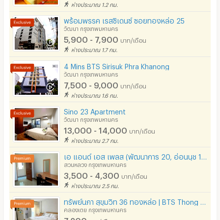
รปภ.
ห่างประมาณ 1.2 กม.
- ลิฟท์
พร้อมพรรค เรสซิเดนซ์ ซอยทองหล่อ 25
ร้านขายอาหาร
- ที่จอดรถ
วัฒนา กรุงเทพมหานคร
5,900 - 7,900
ร้านค้า สะดวกซื้อ
บาท/เดือน
- ฟิตเนสและซาวน่า
ห่างประมาณ 1.7 กม.
ร้านซัก-รีด / มีบริการเครื่องซักผ้า
- สระว่ายน้ำ
4 Mins BTS Sirisuk Phra Khanong
วัฒนา กรุงเทพมหานคร
- ห้องสำหรับเด็ก
ร้านทำผม-เสริมสวย
7,500 - 9,000
บาท/เดือน
- ห้องประชุม
สถานี charge รถไฟฟ้า
ห่างประมาณ 1.6 กม.
Sino 23 Apartment
วัฒนา กรุงเทพมหานคร
📍 สถานที่ใกล้เคียง
13,000 - 14,000
บาท/เดือน
- บิ๊กซี ซูเปอร์เซ็นเตอร์ เอกมัย 200 m
ห่างประมาณ 2.7 กม.
- ดองกิ มอลล์ ทองหล่อ 550 m
เอ แอนด์ เอส เพลส (พัฒนาการ 20, อ่อนนุช 17, สี่แยกคลองตัน) อาคารโปร่ง สบาย
สวนหลวง กรุงเทพมหานคร
- เมเจอร์ ซีนีเพล็กซ์ สุขุมวิท 1.2 km
3,500 - 4,300
บาท/เดือน
- Eight Thong Lo 1.2 km
ห่างประมาณ 2.5 กม.
- โรงพยาบาลสุขุมวิท 1.3 km
ทรัพย์นภา สุขุมวิท 36 ทองหล่อ | BTS Thong Lo
คลองเตย กรุงเทพมหานคร
- The Commons Thonglor 1.6 km
7,200