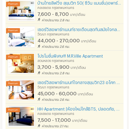
บ้านไทยลิฟวิ่ง สุขุมวิท 50( ซีวัน แมนชั่น)อพาร์ตเม้นต์ ใกล้ BTS อ่อนนุช
คลองเตย กรุงเทพมหานคร
7,600 - 8,700
บาท/เดือน
ห่างประมาณ 2.8 กม.
เซอร์วิสอพาร์ทเมนท์รายเดือนสุดทันสมัยใจกลางอโศก พร้อมวิวทะเลสาบ หิ้วกระเป๋าเข้าพักได้ทันที
วัฒนา กรุงเทพมหานคร
44,000 - 270,000
บาท/เดือน
ห่างประมาณ 2.6 กม.
โปรโมชั่นพิเศษ!!! M.R.Ville Apartment
สวนหลวง กรุงเทพมหานคร
3,700 - 5,900
บาท/เดือน
ห่างประมาณ 2.8 กม.
เซอร์วิสอพาร์ทเมนท์ใจกลางสุขุมวิท23 อโศก ฟูลเฟอร์นิท มีสระว่ายน้ำ ฟิตเนส สามารถเช่าระยะสั้นได้
วัฒนา กรุงเทพมหานคร
45,000 - 60,000
บาท/เดือน
ห่างประมาณ 2.6 กม.
HH-Apartment [ห้องใหม่ใกล้BTS, ปลอดภัย, มีเซเว่นใต้ตึก, ระเบียงกว้างตากผ้าได้,ของกินเยอะ]
คลองเตย กรุงเทพมหานคร
7,500 - 17,000
บาท/เดือน
ห่างประมาณ 2.1 กม.