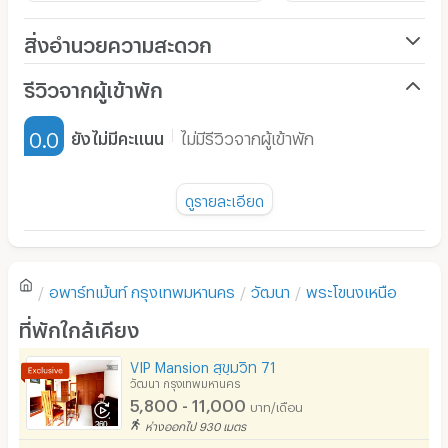
Line:@zimple_asset (
https://lin.ee/o1crZrf
)
สิ่งอำนวยความสะดวก
🚝 ทำเล และการเดินทาง
เครื่องปรับอากาศ
รีวิวจากผู้เข้าพัก
- ปากซอยสุขุมวิท 950 m
เฟอร์นิเจอร์-ตู้, เตียง
- ป้ายรถเมล์ ปากซอยสุขุมวิท 1.2 km
0.0
ยังไม่มีคะแนน
ไม่มีรีวิวจากผู้เข้าพัก
เครื่องทำน้ำอุ่น
- BTS ทองหล่อ/พระโขนง 1.8 km
- MRT สุขุมวิท 4.3 km
พัดลม
ดูรายละเอียด
มี TV
ยังไม่มีรีวิวของอพาร์ทเม้นท์นี้
🛀 สิ่งอำนวยความสะดวกภายในห้องพัก
ตู้เย็น
- เฟอร์นิเจอร์บิ้วอินท์ แบบ Fully Furnished
อพาร์ทเม้นท์
กรุงเทพมหานคร
วัฒนา
พระโขนงเหนือ
โซฟา
เขียนรีวิวแรกของอพาร์ทเม้นท์นี้
- เตียง+ที่นอน พร้อมชุดเครื่องนอน
ที่พักใกล้เคียง
โต๊ะ - เก้าอี้ทำงาน
- โต๊ะแต่งตัว
VIP Mansion สุขุมวิท 71
- สมาร์ททีวีพร้อมเคเบิ้ลทีวี
เตาปรุงอาหาร
วัฒนา กรุงเทพมหานคร
5,800 - 11,000
บาท/เดือน
- ตู้เสื้อผ้า
อนุญาตให้เลี้ยงสัตว์
ห่างออกไป 930 เมตร
- โซฟา