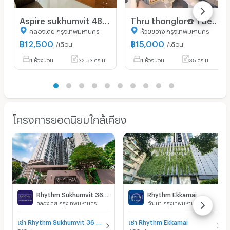
Aspire sukhumvit 48☎️ มีทีวีตู้เย็น✨✅ 1 bed‼️ only 12500/ month ‼️
Thru thonglor☎️ 1 bed 35 sqm ‼️only 15000/month ‼️NOW AVAILABLE 🔆✅
คลองเตย กรุงเทพมหานคร
ห้วยขวาง กรุงเทพมหานคร
฿
12,500
฿
15,000
/เดือน
/เดือน
1 ห้องนอน
32.53 ตร.ม.
1 ห้องนอน
35 ตร.ม.
โครงการยอดนิยมใกล้เคียง
Rhythm Sukhumvit 36 - 38
Rhythm Ekkamai
คลองเตย กรุงเทพมหานคร
วัฒนา กรุงเทพมหานคร
เช่า Rhythm Sukhumvit 36 - 38
เช่า Rhythm Ekkamai