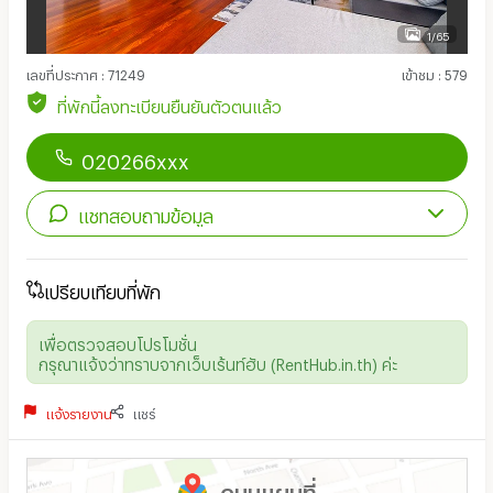
1/65
เลขที่ประกาศ
:
71249
เข้าชม
:
579
ที่พักนี้ลงทะเบียนยืนยันตัวตนแล้ว
020266xxx
แชทสอบถามข้อมูล
เปรียบเทียบที่พัก
เพื่อตรวจสอบโปรโมชั่น
กรุณาแจ้งว่าทราบจากเว็บเร้นท์ฮับ (RentHub.in.th) ค่ะ
แจ้งรายงาน
แชร์
ดูบนแผนที่