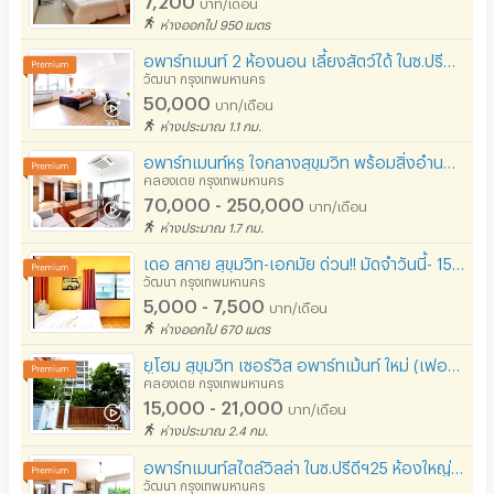
บาท/เดือน
- Emporium 2.9 km
ห่างออกไป 950 เมตร
- EmSphere 3.3 km
อพาร์ทเมนท์ 2 ห้องนอน เลี้ยงสัตว์ได้ ในซ.ปรีดีฯ27 ห้องใหญ่ ฟูลเฟอร์นิท เงียบสงบ เข้าออกได้หลายทาง
วัฒนา กรุงเทพมหานคร
- EmQuartier 3.8 km
50,000
บาท/เดือน
- มหาวิทยาลัยศรีนครินทรวิโรฒ 4.9 km
ห่างประมาณ 1.1 กม.
- โรงพยาบาลเมดพาร์ค 5.4 km
อพาร์ทเมนท์หรู ใจกลางสุขุมวิท พร้อมสิ่งอำนวยความสะดวกครบ ล้อมรอบด้วยห้างสรรพสินค้าชั้นนำ
คลองเตย กรุงเทพมหานคร
- เทอร์มินอล 21​ อโศก 5.3 km
70,000 - 250,000
บาท/เดือน
- ศูนย์การประชุมแห่งชาติสิริกิติ์ 5.8 km
ห่างประมาณ 1.7 กม.
- สวนเบญจกิติ 5.9 km
เดอ สกาย สุขุมวิท-เอกมัย ด่วน!! มัดจำวันนี้- 15/7/69 แบ่งชำระได้ 2 งวด!! โทรเล้ยย
วัฒนา กรุงเทพมหานคร
- โรงพยาบาลบำรุงราษฎร์ 5.9 km
5,000 - 7,500
บาท/เดือน
- ถนนเอกมัย
ห่างออกไป 670 เมตร
- ถนนทองหล่อ
ยูโฮม สุขุมวิท เซอร์วิส อพาร์ทเม้นท์ ใหม่ (เฟอร์นิเจอร์ พร้อมเข้าอาศัย)
คลองเตย กรุงเทพมหานคร
- ถนนสุขุมวิท
15,000 - 21,000
บาท/เดือน
- ถนนเพชรบุรี
ห่างประมาณ 2.4 กม.
- ถนนพระราม4
อพาร์ทเมนท์สไตล์วิลล่า ในซ.ปรีดีฯ25 ห้องใหญ่ ฟูลเฟอร์นิท มีความเป็นส่วนตัวสูง สามารถเลี้ยงสัตว์ได้
วัฒนา กรุงเทพมหานคร
- ทางพิเศษศรีรัช