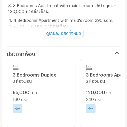
3. 3 Bedrooms Apartment with maid's room 250 sqm. =
130,000 บาทต่อเดือน
4. 4 Bedrooms Apartment with maid's room 290 sqm. =
155,000 - 165,000 บาทต่อเดือน
ดูรายละเอียดทั้งหมด
📍สัญญาเช่า 1 ปี
📍ชำระค่าใช้จ่ายแรกเข้า ค่าเช่าล่วงหน้า 1 เดือนและค่าประกัน
ห้อง 2 เดือน
ประเภทห้อง
⚡️ค่าไฟ 6.65 บาทต่อยูนิต
💧ค่าน้ำ 25 บาทต่อยูนิต
3 Bedrooms Duplex
3 Bedrooms Apar
🛜ฟรีไวไฟ
3 ห้องนอน
3 ห้องนอน
❌ไม่มีค่าส่วนกลาง
85,000
120,000
บาท
บาท
🐶🐱สามารถเลี้ยงสุนัขหรือแมวได้ ไม่เกิน 2 ตัว/ห้อง
160
240
ตร.ม.
ตร.ม.
✅ ฟรีที่จอดรถยนต์ 1 คันต่อห้อง
ว่าง
ว่าง
☎️ สนใจสอบถามห้องพัก
โทร. 02-026-6941