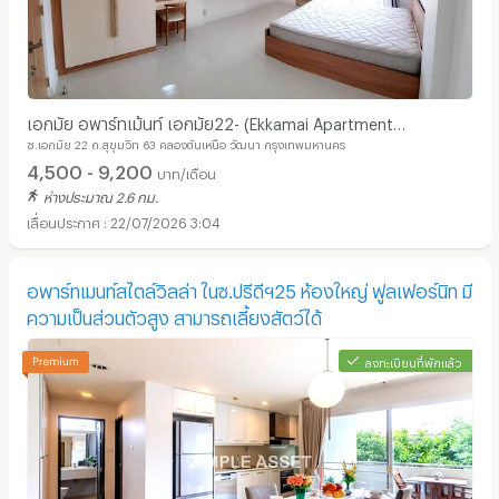
เอกมัย อพาร์ทเม้นท์ เอกมัย22- (Ekkamai Apartment
ซ.เอกมัย 22 ถ.สุขุมวิท 63 คลองตันเหนือ วัฒนา กรุงเทพมหานคร
Ekkamai22-Thonglor-Sukhumvit63-BTS)
4,500 - 9,200
บาท/เดือน
ห่างประมาณ 2.6 กม.
22/07/2026 3:04
อพาร์ทเมนท์สไตล์วิลล่า ในซ.ปรีดีฯ25 ห้องใหญ่ ฟูลเฟอร์นิท มี
ความเป็นส่วนตัวสูง สามารถเลี้ยงสัตว์ได้
ลงทะเบียนที่พักแล้ว