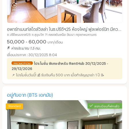
อพาร์ทเมนท์สไตล์วิลล่า ในซ.ปรีดีฯ25 ห้องใหญ่ ฟูลเฟอร์นิท มีความ
ซ.ปรีดีพนมยงค์25 ถ.สุขุมวิท 71 คลองตันเหนือ วัฒนา กรุงเทพมหานคร
เป็นส่วนตัวสูง สามารถเลี้ยงสัตว์ได้
50,000 - 60,000
บาท/เดือน
ห่างประมาณ 1.5 กม.
30/12/2025 8:04
โปรโมชั่น พิเศษสำหรับ RentHub 30/12/2025 -
PROMOTION
29/12/2026
📌 โปรโมชั่นวันนี้! 💰 รับเงินคืน 500 บาท เมื่อทำสัญญาเช่า 1 ปี 📝
อยู่กับอาท (BTS เอกมัย)
ลงทะเบียนที่พักแล้ว