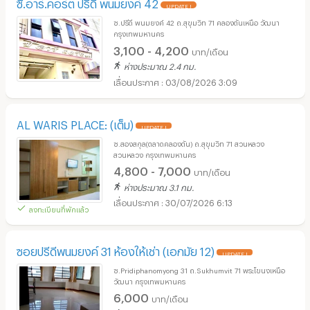
ซี.อาร์.คอร์ต ปรีดี พนมยงค์ 42
UPDATE !
ซ.ปรีดี พนมยงค์ 42 ถ.สุขุมวิท 71 คลองตันเหนือ วัฒนา
กรุงเทพมหานคร
3,100 - 4,200
บาท/เดือน
ห่างประมาณ 2.4 กม.
03/08/2026 3:09
AL WARIS PLACE: (เต็ม)
UPDATE !
ซ.สองสกุล(ตลาดคลองตัน) ถ.สุขุมวิท 71 สวนหลวง
สวนหลวง กรุงเทพมหานคร
4,800 - 7,000
บาท/เดือน
ห่างประมาณ 3.1 กม.
30/07/2026 6:13
ลงทะเบียนที่พักแล้ว
ซอยปรีดีพนมยงค์ 31 ห้องให้เช่า (เอกมัย 12)
UPDATE !
ซ.Pridiphanomyong 31 ถ.Sukhumvit 71 พระโขนงเหนือ
วัฒนา กรุงเทพมหานคร
6,000
บาท/เดือน