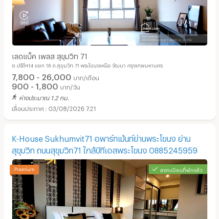
เลดแบ็ค เพลส สุขุมวิท 71
ซ.ปรีดีฯ14 แยก 16 ถ.สุขุมวิท 71 พระโขนงเหนือ วัฒนา กรุงเทพมหานคร
7,800 - 26,000
บาท/เดือน
900 - 1,800
บาท/วัน
ห่างประมาณ 1.2 กม.
03/08/2026 7:21
K-House Sukhumvit71 อพาร์ทเม้นท์ย่านพระโขนง ย่าน
สุขุมวิท ถนนสุขุมวิท71 ใกล้บีทีเอสพระโขนง 0885245959
ลงทะเบียนที่พักแล้ว