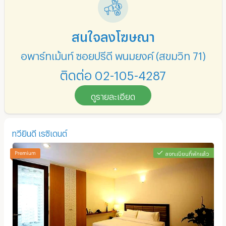
สนใจลงโฆษณา
อพาร์ทเม้นท์ ซอยปรีดี พนมยงค์ (สุขุมวิท 71)
ติดต่อ 02-105-4287
ดูรายละเอียด
ทวียินดี เรซิเดนต์
ลงทะเบียนที่พักแล้ว