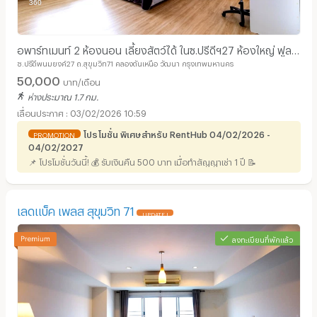
อพาร์ทเมนท์ 2 ห้องนอน เลี้ยงสัตว์ได้ ในซ.ปรีดีฯ27 ห้องใหญ่ ฟูล
ซ.ปรีดีพนมยงค์27 ถ.สุขุมวิท71 คลองตันเหนือ วัฒนา กรุงเทพมหานคร
เฟอร์นิท เงียบสงบ เข้าออกได้หลายทาง
50,000
บาท/เดือน
ห่างประมาณ 1.7 กม.
03/02/2026 10:59
โปรโมชั่น พิเศษสำหรับ RentHub 04/02/2026 -
PROMOTION
04/02/2027
📌 โปรโมชั่นวันนี้! 💰 รับเงินคืน 500 บาท เมื่อทำสัญญาเช่า 1 ปี 📝
เลดแบ็ค เพลส สุขุมวิท 71
UPDATE !
ลงทะเบียนที่พักแล้ว