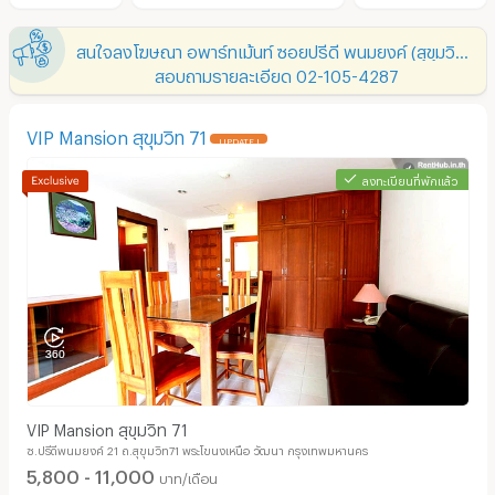
สนใจลงโฆษณา อพาร์ทเม้นท์ ซอยปรีดี พนมยงค์ (สุขุมวิท 71)
สอบถามรายละเอียด 02-105-4287
VIP Mansion สุขุมวิท 71
UPDATE !
ลงทะเบียนที่พักแล้ว
VIP Mansion สุขุมวิท 71
ซ.ปรีดีพนมยงค์ 21 ถ.สุขุมวิท71 พระโขนงเหนือ วัฒนา กรุงเทพมหานคร
5,800 - 11,000
บาท/เดือน