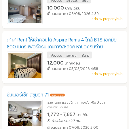
10,000
บาท/เดือน
06/08/2026 4:39
ads by propertyhub
✅ ✅ Rent ให้เช่าคอนโด Aspire Rama 4 ใกล้ BTS เอกมัย
800 เมตร เฟอร์ครบ เดินทางสะดวก หาของกินง่าย
1 ห้องนอน
28 ตร.ม.
ชั้น
12
12,000
บาท/เดือน
05/05/2026 4:58
ads by propertyhub
ซัมเมอร์เซ็ท สุขุมวิท 71
UPDATE !
ซ.เยาวราช ถ.สุขุมวิท 71 คลองตันเหนือ วัฒนา
กรุงเทพมหานคร
1,772 - 7,857
บาท/วัน
ห่างประมาณ 2.7 กม.
07/08/2026 2:00