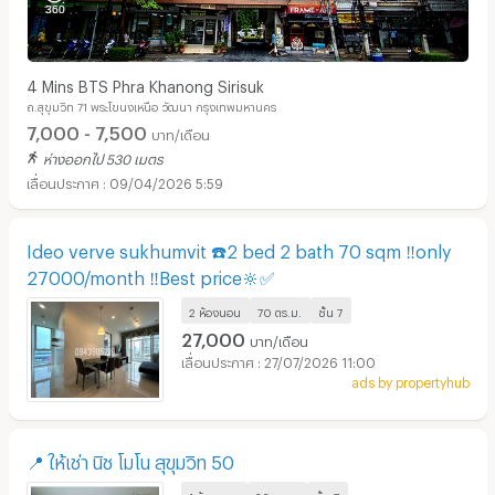
4 Mins BTS Phra Khanong Sirisuk
ถ.สุขุมวิท 71 พระโขนงเหนือ วัฒนา กรุงเทพมหานคร
7,000 - 7,500
บาท/เดือน
ห่างออกไป 530 เมตร
09/04/2026 5:59
Ideo verve sukhumvit ☎️2 bed 2 bath 70 sqm ‼️only
27000/month ‼️Best price🔆✅
2 ห้องนอน
70 ตร.ม.
ชั้น
7
27,000
บาท/เดือน
27/07/2026 11:00
ads by propertyhub
📍 ให้เช่า นิช โมโน สุขุมวิท 50
1 ห้องนอน
26 ตร.ม.
ชั้น
7