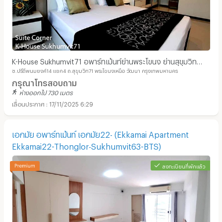
K-House Sukhumvit71 อพาร์ทเม้นท์ย่านพระโขนง ย่านสุขุมวิท
ซ.ปรีดีพนมยงค์14 แยก4 ถ.สุขุมวิท71 พระโขนงเหนือ วัฒนา กรุงเทพมหานคร
ถนนสุขุมวิท71 ใกล้บีทีเอสพระโขนง 0885245959
กรุณาโทรสอบถาม
ห่างออกไป 730 เมตร
17/11/2025 6:29
เอกมัย อพาร์ทเม้นท์ เอกมัย22- (Ekkamai Apartment
Ekkamai22-Thonglor-Sukhumvit63-BTS)
ลงทะเบียนที่พักแล้ว