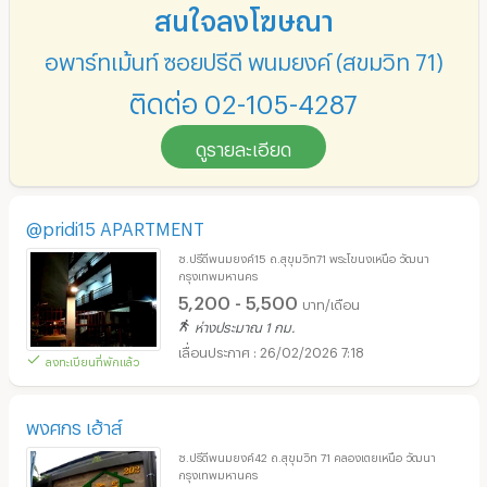
สนใจลงโฆษณา
อพาร์ทเม้นท์ ซอยปรีดี พนมยงค์ (สุขุมวิท 71)
ติดต่อ 02-105-4287
ดูรายละเอียด
@pridi15 APARTMENT
ซ.ปรีดีพนมยงค์15 ถ.สุขุมวิท71 พระโขนงเหนือ วัฒนา
กรุงเทพมหานคร
5,200 - 5,500
บาท/เดือน
ห่างประมาณ 1 กม.
26/02/2026 7:18
ลงทะเบียนที่พักแล้ว
พงศกร เฮ้าส์
ซ.ปรีดีพนมยงค์42 ถ.สุขุมวิท 71 คลองเตยเหนือ วัฒนา
กรุงเทพมหานคร