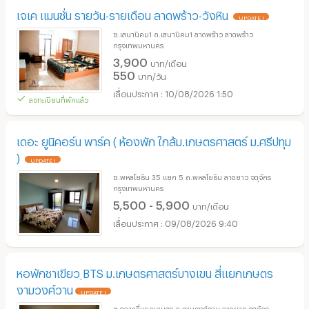
เจเค แมนชั่น รายวัน-รายเดือน ลาดพร้าว-วังหิน
UPDATE !
ซ.เสนานิคม1 ถ.เสนานิคม1 ลาดพร้าว ลาดพร้าว
กรุงเทพมหานคร
3,900
บาท/เดือน
550
บาท/วัน
10/08/2026 1:50
ลงทะเบียนที่พักแล้ว
เดอะ ยูนิคอร์น พาร์ค ( ห้องพัก ใกล้ม.เกษตรศาสตร์ ม.ศรีปทุม
)
UPDATE !
ซ.พหลโยธิน 35 แยก 5 ถ.พหลโยธิน ลาดยาว จตุจักร
กรุงเทพมหานคร
5,500 - 5,900
บาท/เดือน
09/08/2026 9:40
หอพักชาเขียว ฺBTS ม.เกษตรศาสตร์บางเขน สี่แยกเกษตร
งามวงศ์วาน
UPDATE !
ซ.ตลาดสี่แยกเกษตร ถ.งามวงศ์วาน ลาดยาว จตุจักร