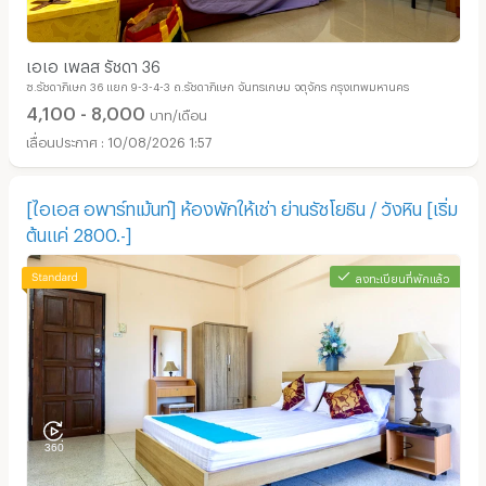
เอเอ เพลส รัชดา 36
ซ.รัชดาภิเษก 36 แยก 9-3-4-3 ถ.รัชดาภิเษก จันทรเกษม จตุจักร กรุงเทพมหานคร
4,100 - 8,000
บาท/เดือน
10/08/2026 1:57
[ไอเอส อพาร์ทเม้นท์] ห้องพักให้เช่า ย่านรัชโยธิน / วังหิน [เริ่ม
ต้นแค่ 2800.-]
ลงทะเบียนที่พักแล้ว