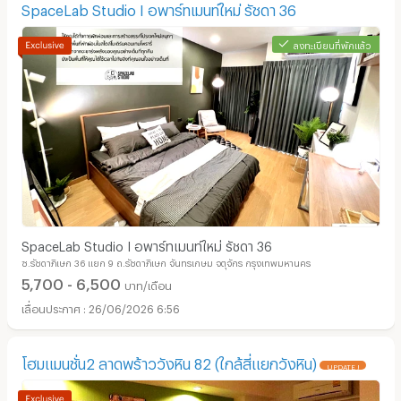
SpaceLab Studio I อพาร์ทเมนท์ใหม่ รัชดา 36
ลงทะเบียนที่พักแล้ว
SpaceLab Studio I อพาร์ทเมนท์ใหม่ รัชดา 36
ซ.รัชดาภิเษก 36 แยก 9 ถ.รัชดาภิเษก จันทรเกษม จตุจักร กรุงเทพมหานคร
5,700 - 6,500
บาท/เดือน
26/06/2026 6:56
โฮมแมนชั่น2​ ลาดพร้าววังหิน​ 82​ (ใกล้สี่แยกวังหิน)
UPDATE !