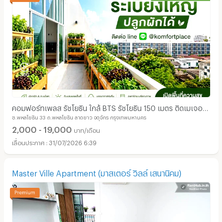
คอมฟอร์ทเพลส รัชโยธิน ใกล้ BTS รัชโยธิน 150 เมตร ติดเมเจอร์
ซ.พหลโยธิน 33 ถ.พหลโยธิน ลาดยาว จตุจักร กรุงเทพมหานคร
รัชโยธิน มีห้องระเบียงใหญ่ ปลูกผักได้
2,000 - 19,000
บาท/เดือน
31/07/2026 6:39
Master Ville Apartment (มาสเตอร์ วิลล์ เสนานิคม)