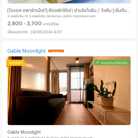
[ไอเอส อพาร์ทเม้นท์] ห้องพักให้เช่า ย่านรัชโยธิน / วังหิน [เริ่มต้น
ซ.พหลโยธิน 32 ถ.พหลโยธิน จันทรเกษม จตุจักร กรุงเทพมหานคร
แค่ 2800.-]
2,800 - 3,700
บาท/เดือน
24/05/2024 4:07
Gable Moonlight
UPDATE !
ลงทะเบียนที่พักแล้ว
Gable Moonlight
ซ.แยก11-10 ถ.พหลโยธิน34 เสนานิคม จตุจักร กรุงเทพมหานคร