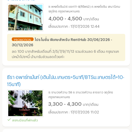
ซ.พหลโยธิน34 แยก11-4(ศิริพร2) ถ.พหลโยธิน เสนานิคม
จตุจักร กรุงเทพมหานคร
4,000 - 4,500
บาท/เดือน
17/07/2026 12:44
โปรโมชั่น พิเศษสำหรับ RentHub 30/06/2026 -
PROMOTION
30/12/2026
ลด 100 บาทสำหรับเดือนที่ 3/5/7/9/11/13 รวมส่วนลด 6 เดือน กรุณาแค
ปหน้าโปรฯนี้ นำมารับส่วนลดด้วยค่ะ
ธีรา อพาร์ทเม้นท์ (เดินไปม.เกษตร=5นาที/BTSม.เกษตรได้=10-
15นาที)
ซ.งามวงศ์วาน 58 ถ.งามวงศ์วาน ลาดยาว จตุจักร
กรุงเทพมหานคร
3,300 - 4,300
บาท/เดือน
17/07/2026 11:02
ลงทะเบียนที่พักแล้ว