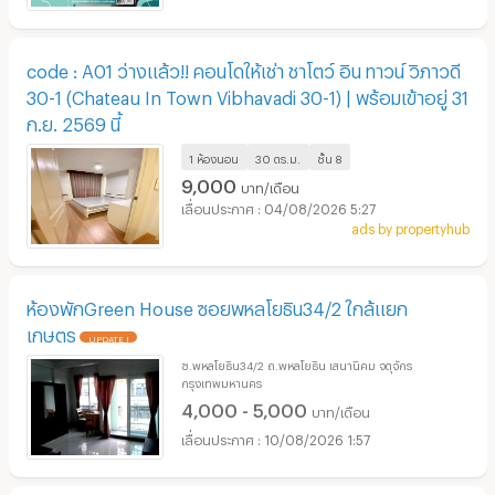
code : A01 ว่างแล้ว!! คอนโดให้เช่า ชาโตว์ อิน ทาวน์ วิภาวดี
30-1 (Chateau In Town Vibhavadi 30-1) | พร้อมเข้าอยู่ 31
ก.ย. 2569 นี้
1 ห้องนอน
30 ตร.ม.
ชั้น
8
9,000
บาท/เดือน
04/08/2026 5:27
ads by propertyhub
ห้องพักGreen House ซอยพหลโยธิน34/2 ใกล้แยก
เกษตร
UPDATE !
ซ.พหลโยธิน34/2 ถ.พหลโยธิน เสนานิคม จตุจักร
กรุงเทพมหานคร
4,000 - 5,000
บาท/เดือน
10/08/2026 1:57