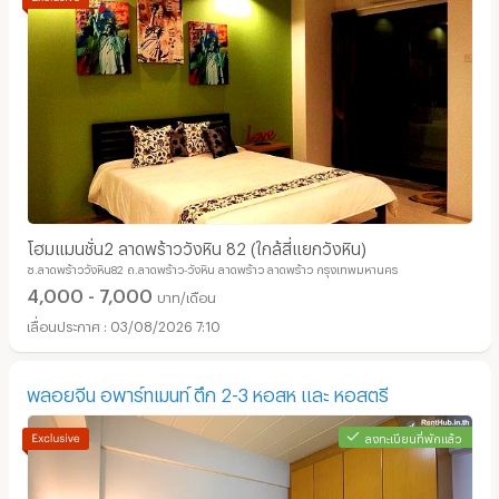
โฮมแมนชั่น2​ ลาดพร้าววังหิน​ 82​ (ใกล้สี่แยกวังหิน)
ซ.ลาดพร้าววังหิน82 ถ.ลาดพร้าว-วังหิน ลาดพร้าว ลาดพร้าว กรุงเทพมหานคร
4,000 - 7,000
บาท/เดือน
03/08/2026 7:10
พลอยจีน อพาร์ทเมนท์ ตึก 2-3 หอสห และ หอสตรี
ลงทะเบียนที่พักแล้ว