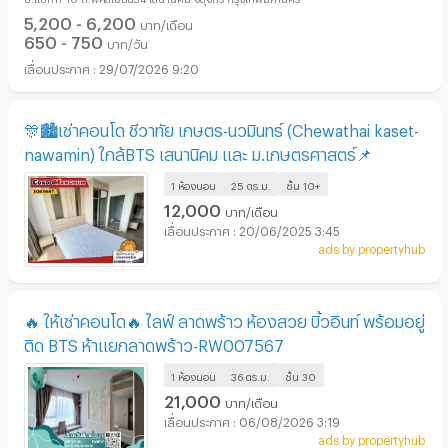
5,200 - 6,200
บาท/เดือน
650 - 750
บาท/วัน
29/07/2026 9:20
🎊🏙️เช่าคอนโด ชีวาทัย เกษตร-นวมินทร์ (Chewathai kaset-
nawamin) ใกล้BTS เสนานิคม และ ม.เกษตรศาสตร์📌
1 ห้องนอน
25 ตร.ม.
ชั้น
10+
12,000
บาท/เดือน
20/06/2025 3:45
ads by propertyhub
🔥 ให้เช่าคอนโด🔥 ไลฟ์ ลาดพร้าว ห้องสวย บิ้วอินท์ พร้อมอยู่
ติด BTS ห้าแยกลาดพร้าว-RW007567
1 ห้องนอน
36 ตร.ม.
ชั้น
30
21,000
บาท/เดือน
06/08/2026 3:19
ads by propertyhub