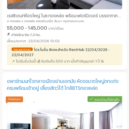
เรสซิเดนท์ห้องใหญ่ ในซ.ทองหล่อ พร้อมเฟอร์นิเจอร์ บรรยากาศ
ซ.ทองหล่อ ถ.ทองหล่อ คลองตันเหนือ วัฒนา กรุงเทพมหานคร
เงียบสงบ มีสระว่ายน้ำ ฟิตเนส และที่จอดรถ
55,000 - 145,000
บาท/เดือน
ห่างประมาณ 1.3 กม.
23/04/2026 10:03
โปรโมชั่น พิเศษสำหรับ RentHub 22/04/2026 -
PROMOTION
22/04/2027
📌 โปรโมชั่นวันนี้! 💰 รับเงินคืน 500 บาท เมื่อทำสัญญาเช่า 1 ปี 📝
อพาร์ทเมนท์ใจกลางเมืองย่านเอกมัย ห้องขนาดใหญ่ตกแต่ง
ครบพร้อมเข้าอยู่ เลี้ยงสัตว์ได้ ใกล้BTSทองหล่อ
ลงทะเบียนที่พักแล้ว