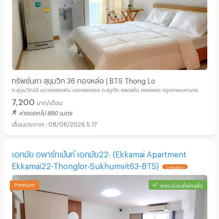
ทรัพย์นภา สุขุมวิท 36 ทองหล่อ | BTS Thong Lo
ซ.สุขุมวิท36 แขวงคลองตัน เขตคลองเตย ถ.สุขุวิท คลองตัน คลองเตย กรุงเทพมหานคร
7,200
บาท/เดือน
ห่างออกไป 890 เมตร
08/06/2026 5:17
เอกมัย อพาร์ทเม้นท์ เอกมัย22- (Ekkamai Apartment
Ekkamai22-Thonglor-Sukhumvit63-BTS)
UPDATE !
ลงทะเบียนที่พักแล้ว