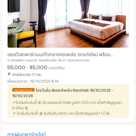
เซอร์วิสอพาร์ทเมนท์ใจกลางทองหล่อ ตกแต่งใหม่ พร้อม
ซ.ทองหล่อ5 ถ.สุขุมวิท คลองตันเหนือ วัฒนา กรุงเทพมหานคร
เฟอร์นิเจอร์ครบครัน สระว่ายน้ำบนดาดฟ้า ใกล้BTS
55,000 - 85,000
บาท/เดือน
ห่างประมาณ 1.1 กม.
16/10/2025 8:19
โปรโมชั่น พิเศษสำหรับ RentHub 16/10/2025 -
PROMOTION
15/10/2026
📌โปรโมชั่นวันนี้! 💵 รับวอยเชอร์ Grab มูลค่า 200 บาท เมื่อทำสัญญาเช่า
6 เดือน 📝
📌 โปรโมชั่นวันนี้! 💰 รับเงินคืน 500 บาท เมื่อทำสัญญาเช่า 1 ปี 📝
สายฝนอพาร์ทเม้นท์