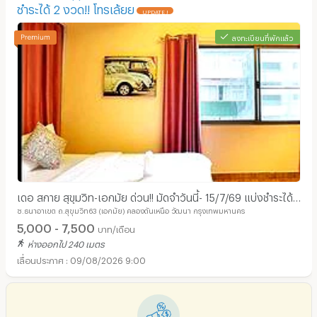
ชำระได้ 2 งวด!! โทรเล้ยย
UPDATE !
ลงทะเบียนที่พักแล้ว
เดอ สกาย สุขุมวิท-เอกมัย ด่วน!! มัดจำวันนี้- 15/7/69 แบ่งชำระได้
ซ.ธนาอาเขต ถ.สุขุมวิท63 (เอกมัย) คลองตันเหนือ วัฒนา กรุงเทพมหานคร
2 งวด!! โทรเล้ยย
5,000 - 7,500
บาท/เดือน
ห่างออกไป 240 เมตร
09/08/2026 9:00