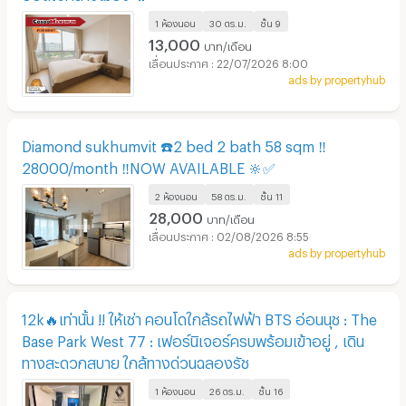
1 ห้องนอน
30 ตร.ม.
ชั้น
9
13,000
บาท/เดือน
22/07/2026 8:00
ads by propertyhub
Diamond sukhumvit ☎️2 bed 2 bath 58 sqm ‼️
28000/month ‼️NOW AVAILABLE 🔆✅
2 ห้องนอน
58 ตร.ม.
ชั้น
11
28,000
บาท/เดือน
02/08/2026 8:55
ads by propertyhub
12k🔥เท่านั้น !! ให้เช่า คอนโดใกล้รถไฟฟ้า BTS อ่อนนุช : The
Base Park West 77 : เฟอร์นิเจอร์ครบพร้อมเข้าอยู่ , เดิน
ทางสะดวกสบาย ใกล้ทางด่วนฉลองรัช
1 ห้องนอน
26 ตร.ม.
ชั้น
16