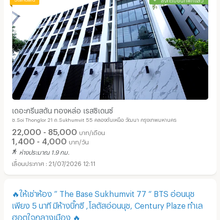
เดอะกรีนสตัน ทองหล่อ เรสซิเดนซ์
ซ.Soi Thonglor 21 ถ.Sukhumvit 55 คลองตันเหนือ วัฒนา กรุงเทพมหานคร
22,000 - 85,000
บาท/เดือน
1,400 - 4,000
บาท/วัน
ห่างประมาณ 1.9 กม.
21/07/2026 12:11
🔥ให้เช่าห้อง ” The Base Sukhumvit 77 “ BTS อ่อนนุช
เพียง 5 นาที มีห้างบิ๊กซี ,โลตัสอ่อนนุช, Century Plaze ทำเล
ฮอตใจกลางเมือง 🔥