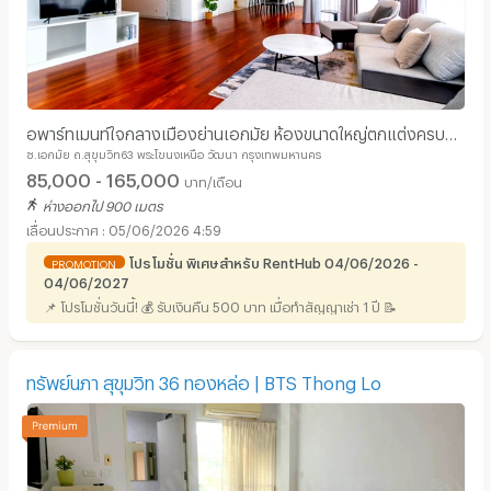
อพาร์ทเมนท์ใจกลางเมืองย่านเอกมัย ห้องขนาดใหญ่ตกแต่งครบ
ซ.เอกมัย ถ.สุขุมวิท63 พระโขนงเหนือ วัฒนา กรุงเทพมหานคร
พร้อมเข้าอยู่ เลี้ยงสัตว์ได้ ใกล้BTSทองหล่อ
85,000 - 165,000
บาท/เดือน
ห่างออกไป 900 เมตร
05/06/2026 4:59
โปรโมชั่น พิเศษสำหรับ RentHub 04/06/2026 -
PROMOTION
04/06/2027
📌 โปรโมชั่นวันนี้! 💰 รับเงินคืน 500 บาท เมื่อทำสัญญาเช่า 1 ปี 📝
ทรัพย์นภา สุขุมวิท 36 ทองหล่อ | BTS Thong Lo