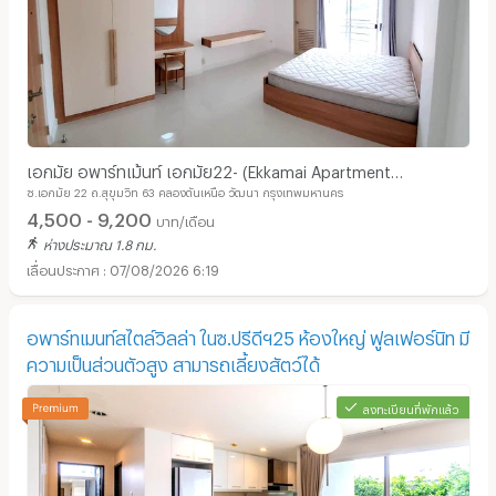
เอกมัย อพาร์ทเม้นท์ เอกมัย22- (Ekkamai Apartment
ซ.เอกมัย 22 ถ.สุขุมวิท 63 คลองตันเหนือ วัฒนา กรุงเทพมหานคร
Ekkamai22-Thonglor-Sukhumvit63-BTS)
4,500 - 9,200
บาท/เดือน
ห่างประมาณ 1.8 กม.
07/08/2026 6:19
อพาร์ทเมนท์สไตล์วิลล่า ในซ.ปรีดีฯ25 ห้องใหญ่ ฟูลเฟอร์นิท มี
ความเป็นส่วนตัวสูง สามารถเลี้ยงสัตว์ได้
ลงทะเบียนที่พักแล้ว