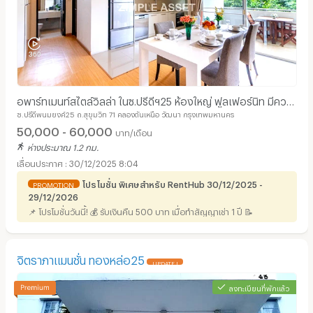
อพาร์ทเมนท์สไตล์วิลล่า ในซ.ปรีดีฯ25 ห้องใหญ่ ฟูลเฟอร์นิท มีความ
ซ.ปรีดีพนมยงค์25 ถ.สุขุมวิท 71 คลองตันเหนือ วัฒนา กรุงเทพมหานคร
เป็นส่วนตัวสูง สามารถเลี้ยงสัตว์ได้
50,000 - 60,000
บาท/เดือน
ห่างประมาณ 1.2 กม.
30/12/2025 8:04
โปรโมชั่น พิเศษสำหรับ RentHub 30/12/2025 -
PROMOTION
29/12/2026
📌 โปรโมชั่นวันนี้! 💰 รับเงินคืน 500 บาท เมื่อทำสัญญาเช่า 1 ปี 📝
จิตราภาแมนชั่น ทองหล่อ25
UPDATE !
ลงทะเบียนที่พักแล้ว