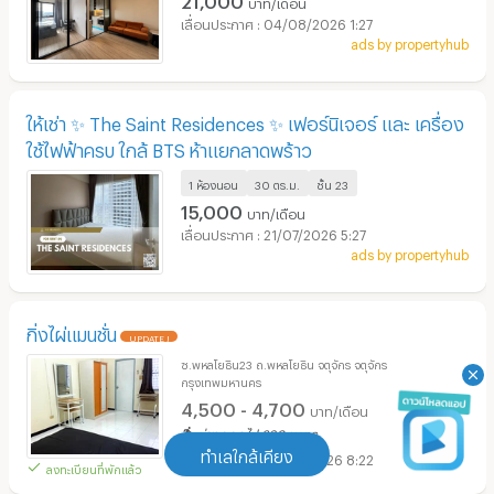
บาท/เดือน
04/08/2026 1:27
ads by propertyhub
ให้เช่า ✨ The Saint Residences ✨ เฟอร์นิเจอร์ และ เครื่อง
ใช้ไฟฟ้าครบ ใกล้ BTS ห้าแยกลาดพร้าว
1 ห้องนอน
30 ตร.ม.
ชั้น
23
15,000
บาท/เดือน
21/07/2026 5:27
ads by propertyhub
กิ่งไผ่แมนชั่น
UPDATE !
ซ.พหลโยธิน23 ถ.พหลโยธิน จตุจักร จตุจักร
กรุงเทพมหานคร
4,500 - 4,700
บาท/เดือน
ห่างออกไป 630 เมตร
ทำเลใกล้เคียง
07/08/2026 8:22
ลงทะเบียนที่พักแล้ว