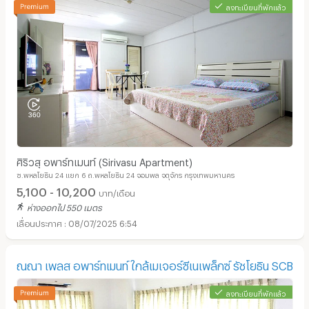
ลงทะเบียนที่พักแล้ว
ศิริวสุ อพาร์ทเมนท์ (Sirivasu Apartment)
ซ.พหลโยธิน 24 แยก 6 ถ.พหลโยธิน 24 จอมพล จตุจักร กรุงเทพมหานคร
5,100 - 10,200
บาท/เดือน
ห่างออกไป 550 เมตร
08/07/2025 6:54
ณณา เพลส อพาร์ทเมนท์ ใกล้เมเจอร์ซีเนเพล็กซ์ รัชโยธิน SCB
ลงทะเบียนที่พักแล้ว