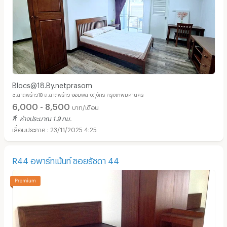
Blocs@18.By.netprasom
ซ.ลาดพร้าว18 ถ.ลาดพร้าว จอมพล จตุจักร กรุงเทพมหานคร
6,000 - 8,500
บาท/เดือน
ห่างประมาณ 1.9 กม.
23/11/2025 4:25
R44 อพาร์ทเม้นท์ ซอยรัชดา 44