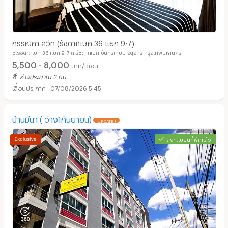
กรรณิกา สวีท (รัชดาภิเษก 36 แยก 9-7)
ซ.รัชดาภิเษก 36 แยก 9-7 ถ.รัชดาภิเษก จันทรเกษม จตุจักร กรุงเทพมหานคร
5,500 - 8,000
บาท/เดือน
ห่างประมาณ 2 กม.
07/08/2026 5:45
บ้านมีนา ( ว่าง1กันยายน)
UPDATE !
ลงทะเบียนที่พักแล้ว