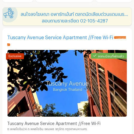
สนใจลงโฆษณา อพาร์ทเม้นท์ ตลาดนัดเลียบด่วนแดนเนรมิต
สอบถามรายละเอียด 02-105-4287
Tuscany Avenue Service Apartment //Free Wi-Fi
UPDATE
!
ลงทะเบียนที่พักแล้ว
Tuscany Avenue Service Apartment //Free Wi-Fi
ซ.พหลโยธิน24 ถ.พหลโยธิน จอมพล จตุจักร กรุงเทพมหานคร