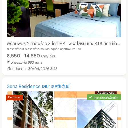
พร้อมพันธุ์ 2 ลาดพร้าว 3 ใกล้ MRT พหลโยธิน และ BTS สถานีห้า
ซ.ลาดพร้าว 3 ถ.ลาดพร้าว จอมพล จตุจักร กรุงเทพมหานคร
แยกลาดพร้าว
8,550 - 14,650
บาท/เดือน
ห่างออกไป 960 เมตร
30/04/2026 3:45
Sena Residence เสนาเรสซิเด้นซ์
ลงทะเบียนที่พักแล้ว