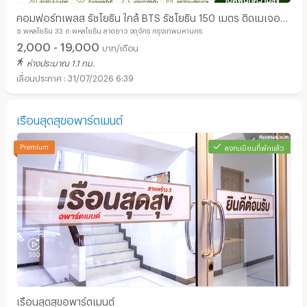
คอมฟอร์ทเพลส รัชโยธิน ใกล้ BTS รัชโยธิน 150 เมตร ติดเมเจอร์
ซ.พหลโยธิน 33 ถ.พหลโยธิน ลาดยาว จตุจักร กรุงเทพมหานคร
รัชโยธิน มีห้องระเบียงใหญ่ ปลูกผักได้
2,000 - 19,000
บาท/เดือน
ห่างประมาณ 1.1 กม.
31/07/2026 6:39
เรือนสุดสุขอพาร์ตเมนต์
ลงทะเบียนที่พักแล้ว
เรือนสุดสุขอพาร์ตเมนต์