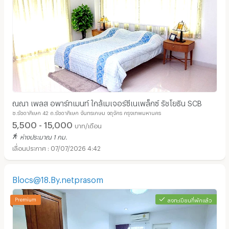
ณณา เพลส อพาร์ทเมนท์ ใกล้เมเจอร์ซีเนเพล็กซ์ รัชโยธิน SCB
ซ.รัชดาภิเษก 42 ถ.รัชดาภิเษก จันทรเกษม จตุจักร กรุงเทพมหานคร
5,500 - 15,000
บาท/เดือน
ห่างประมาณ 1 กม.
07/07/2026 4:42
Blocs@18.By.netprasom
ลงทะเบียนที่พักแล้ว