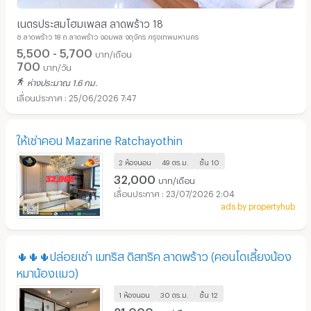
เนตรประสมโฮมเพลส ลาดพร้าว 18
ซ.ลาดพร้าว 18 ถ.ลาดพร้าว จอมพล จตุจักร กรุงเทพมหานคร
5,500 - 5,700
บาท/เดือน
700
บาท/วัน
ห่างประมาณ 1.6 กม.
25/06/2026 7:47
ให้เช่าคอน Mazarine Ratchayothin
2 ห้องนอน
49 ตร.ม.
ชั้น
10
32,000
บาท/เดือน
23/07/2026 2:04
ads by propertyhub
🌵🌵🌵ปล่อยเช่า เมทริส ดิสทริค ลาดพร้าว (คอนโดเลี้ยงน้อง
หมาน้องแมว)
1 ห้องนอน
30 ตร.ม.
ชั้น
12
21,000