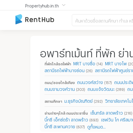
Propertyhub.in.th
ค้นหาด้วยชื่อสถานศึกษา ทำเล หร
อพาร์ทเม้นท์ ที่พัก ย่
MRT บางซื่อ
MRT บางโพ
ที่พักใกล้รถไฟฟ้า
(14)
(2
สถานีรถไฟฟ้าบางซ่อน
สถานีรถไฟฟ้าศูนย์ร
(26)
ถนนวงศ์สว่าง
ถนนประดิพ
ถนน/ซอยใกล้เคียง
(157)
ถนนงามวงศ์วาน
ถนนแจ้งวัฒนะ
ถน
(303)
(289)
ม.ธุรกิจบัณฑิตย์
วิทยาลัยเทคโน
สถานศึกษา
(292)
เซ็นทรัล ลาดพร้าว
ย่านต่างๆใกล้ ถนนประชาชื่น
(216)
บิ๊กซี เอ็กซ์ตร้า ลาดพร้าว
เซฟวัน โก ศรีสม
(693)
บิ๊กซี สะพานควาย
ดูทั้งหมด...
(637)