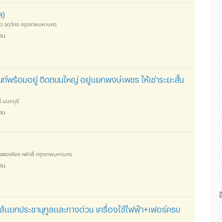
น ถนนประชาชื่น :
ส)
าว จตุจักร กรุงเทพมหานคร
อน
น ถนนประชาชื่น :
มนท์พร้อมอยู่ ติดถนนใหญ่ อยู่แยกพงษ์เพชร ให้เช่าระยะสั้น
 นนทบุรี
อน
น ถนนประชาชื่น :
งสองห้อง หลักสี่ กรุงเทพมหานคร
อน
กล้แยกประชานุกูลและทางด่วน เครื่องใช้ไฟฟ้า+เฟอร์ครบ