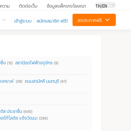
ความ
ติดต่อเว็บ
ข้อมูลแพ็กเกจโฆษณา
TH/EN
ลงประกาศฟรี
เข้าสู่ระบบ
สมัครสมาชิก ฟรี!
ื่อ
สถานีรถไฟฟ้าจตุจักร
(15)
(9)
เคราะห์
ถนนสามัคคี นนทบุรี
(38)
(97)
ตัส ประชาชื่น
(645)
ทสโก้โลตัส แจ้งวัฒนะ
(286)