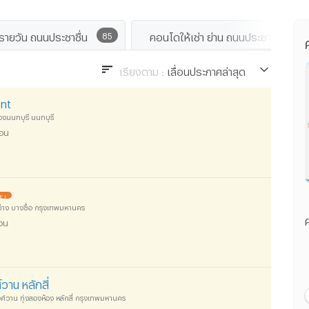
กรายวัน ถนนประชาชื่น
85
คอนโดให้เช่า ย่าน ถนนประชาชื่น
เรียงตาม :
เลื่อนประกาศล่าสุด
เลื่อนประกาศล่าสุด
nt
ราคา น้อยไปมาก
องนนทบุรี นนทบุรี
ือน
ราคา มากไปน้อย
ระยะทางใกล้ไปไกล
 !
ว่าง บางซื่อ กรุงเทพมหานคร
ค
ือน
าน หลักสี่
วาน ทุ่งสองห้อง หลักสี่ กรุงเทพมหานคร