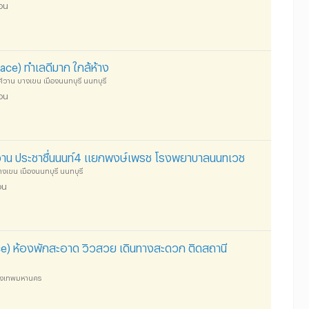
ือน
ce) ทำเลดีมาก ใกล้ห้าง
วาน บางเขน เมืองนนทบุรี นนทบุรี
ือน
วาน ประชาชื่นนนท์4 แยกพงษ์เพรช โรงพยาบาลนนทเวช
างเขน เมืองนนทบุรี นนทบุรี
อน
e) ห้องพักสะอาด วิวสวย เดินทางสะดวก ติดสถานี
กรุงเทพมหานคร