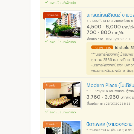
ลงทะเบียนที่พักแล้ว
แกรนด์เรสซิเดนซ์ งามว
ซ.งามวงศ์วาน 19 ถ.งามวงศ์วาน บาง
4,500 - 6,000
บาท/เด
700 - 800
บาท/วัน
06/08/2026 7:08
ลงทะเบียนที่พักแล้ว
โปรโมชั่น 
PROMOTION
***บริการห้องพักผู้เข้ารับ
ตุลาคม 2569 ณ.มหาวิทยาล
-บริการห้องพักน้องๆ มหาว
พระนครเหนือ,มหาวิทยาลัยธุ
Modern Place (โมเดิร์
ซ.ชินเขต2/26 ถ.งามวงศ์วาน ทุ่งสอ
3,760 - 3,960
บาท/เดื
26/07/2026 8:53
ลงทะเบียนที่พักแล้ว
นิดาเพลส (งามวงศ์วาน
ซ.งามวงศ์วาน 43 (ชินเขต 1) ถ.งามว