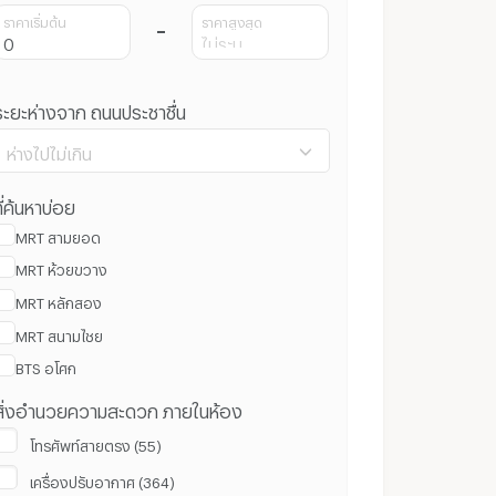
ราคาเริ่มต้น
ราคาสูงสุด
ระยะห่างจาก ถนนประชาชื่น
ห่างไปไม่เกิน
ี่ค้นหาบ่อย
MRT สามยอด
MRT ห้วยขวาง
100 ม.
3 กม.
MRT หลักสอง
MRT สนามไชย
ล้างค่า
ยืนยัน
BTS อโศก
สิ่งอำนวยความสะดวก ภายในห้อง
โทรศัพท์สายตรง (55)
เครื่องปรับอากาศ (364)