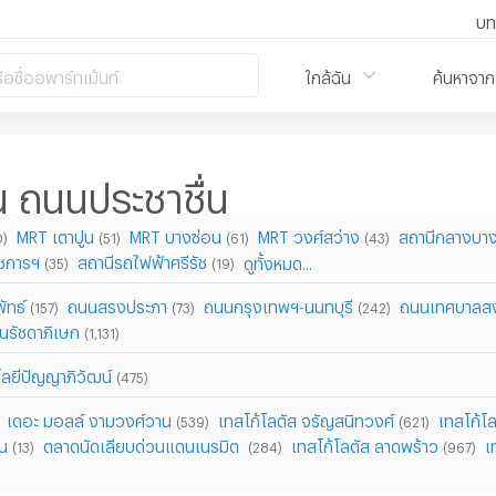
บท
ือชื่ออพาร์ทเม้นท์
ใกล้ฉัน
ค้นหาจาก
าน ถนนประชาชื่น
MRT เตาปูน
MRT บางซ่อน
MRT วงศ์สว่าง
สถานีกลางบางซ
0)
(51)
(61)
(43)
าชการฯ
สถานีรถไฟฟ้าศรีรัช
ดูทั้งหมด...
(35)
(19)
ัทธ์
ถนนสรงประภา
ถนนกรุงเทพฯ-นนทบุรี
ถนนเทศบาลสง
(157)
(73)
(242)
นรัชดาภิเษก
(1,131)
โลยีปัญญาภิวัฒน์
(475)
เดอะ มอลล์ งามวงศ์วาน
เทสโก้โลตัส จรัญสนิทวงศ์
เทสโก้โล
(539)
(621)
าน
ตลาดนัดเลียบด่วนแดนเนรมิต
เทสโก้โลตัส ลาดพร้าว
เ
(13)
(284)
(967)