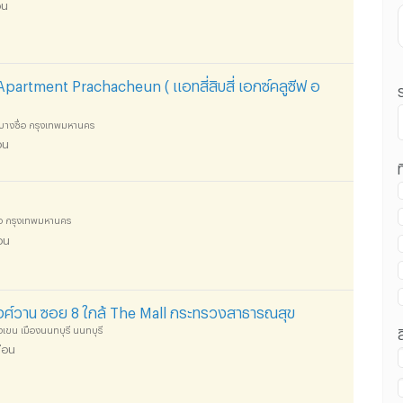
อน
artment Prachacheun ( แอทสี่สิบสี่ เอกซ์คลูซีฟ อ
อ บางซื่อ กรุงเทพมหานคร
อน
ท
น ถนนประชาชื่น :
ื่อ กรุงเทพมหานคร
อน
น ถนนประชาชื่น :
งศ์วาน ซอย 8 ใกล้ The Mall กระทรวงสาธารณสุข
ขน เมืองนนทบุรี นนทบุรี
ือน