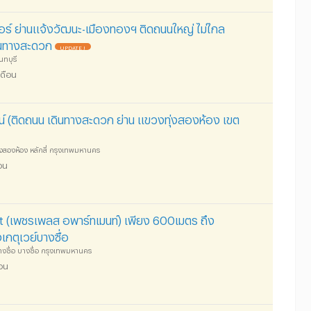
อร์ ย่านแจ้งวัฒนะ-เมืองทองฯ ติดถนนใหญ่ ไม่ไกล
ินทางสะดวก
UPDATE !
ทบุรี
เดือน
ัตน์ (ติดถนน เดินทางสะดวก ย่าน แขวงทุ่งสองห้อง เขต
งสองห้อง หลักสี่ กรุงเทพมหานคร
อน
 (เพชรเพลส อพาร์ทเมนท์) เพียง 600เมตร ถึง
กตุเวย์บางซื่อ
งซื่อ บางซื่อ กรุงเทพมหานคร
ือน