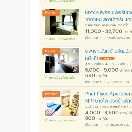
ห้องใหม่พร้อมเฟอร์นิเจ
จากMRTสถานีศรีรัช เด
ถ.แจ้งวัฒนะ คลองเกลือ ปากเกร็ด นน
11,000 - 32,700
บาท/
05/08/2026 4:35
ลงทะเบียนที่พักแล้ว
อพาร์ทเม้นท์ บ้านรัตนว
หลักสี่)
UPDATE !
ซ.งามวงศ์วาน 47 ถ.งามวงศ์วาน ทุ่
5,000 - 9,000
บาท/เดื
690
บาท/วัน
ลงทะเบียนที่พักแล้ว
08/08/2026 3:10
Phet Place Apartment
MRTบางโพ ตรงข้ามห้างเ
ซ.อรัญญา ถ.ประชาราษฎร์ สาย 2 บา
4,000 - 8,500
บาท/เด
800
บาท/วัน
ลงทะเบียนที่พักแล้ว
04/05/2026 7:32