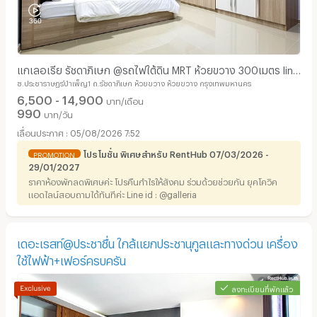
แกเลอเรีย รัชดาภิเษก @รถไฟใต้ดิน MRT ห้วยขวาง 300เมตร line
ซ.ประชาราษฏร์บำเพ็ญ1 ถ.รัชดาภิเษก ห้วยขวาง ห้วยขวาง กรุงเทพมหานคร
@galleria
6,500 - 14,900
บาท/เดือน
990
บาท/วัน
05/08/2026 7:52
โปรโมชั่น พิเศษสำหรับ RentHub 07/03/2026 -
PROMOTION
29/01/2027
ราคาห้องพักลดพิเศษค่ะ โปรคืนกำไรให้สังคม ร่วมด้วยช่วยกัน ยุคโควิค
แอดไลน์สอบถามได้ทันทีค่ะ Line id : @galleria
เดอะเรสท์@ประชาชื่น ใกล้แยกประชานุกูลและทางด่วน เครื่อง
ใช้ไฟฟ้า+เฟอร์ครบครัน
ลงทะเบียนที่พักแล้ว