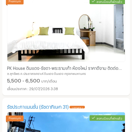
ลงทะเบียนที่พักแล้ว
PK House ดินแดง-รัชดา-พระรามเก้า ห้องใหม่ ราคาดีงาม ติดต่อ
ซ.สุทธิพร ถ.ประชาสงเคราะห์ ดินแดง ดินแดง กรุงเทพมหานคร
ผ่าน 061-865-0990 เท่านั้น ไม่มี Facebook
5,500 - 6,500
บาท/เดือน
29/07/2026 3:38
รัชประภาแมนชั่น (รัชดาภิเษก 31)
UPDATE !
ลงทะเบียนที่พักแล้ว