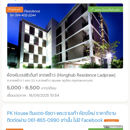
ลงทะเบียนที่พักแล้ว
ห้องหับเรสซิเด้นท์ ลาดพร้าว (Honghub Residence Ladpraw)
ซ.ลาดพร้าว 1 แยก 23 ถ.ลาดพร้าว จอมพล จตุจักร กรุงเทพมหานคร
5,000 - 6,500
บาท/เดือน
16/09/2025 10:54
PK House ดินแดง-รัชดา-พระรามเก้า ห้องใหม่ ราคาดีงาม
ติดต่อผ่าน 061-865-0990 เท่านั้น ไม่มี Facebook
UPDATE !