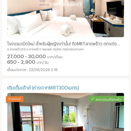
โรงแรมเปิดใหม่ สำหรับผู้หญิงเท่านั้น! ติดMRTลาดพร้าว ตกแต่ง
ซ.ลาดพร้าว26 ถ.ลาดพร้าว จอมพล จตุจักร กรุงเทพมหานคร
สวยงาม ปลอดภัย เดินทางสะดวก
27,000 - 30,000
บาท/เดือน
650 - 2,900
บาท/วัน
23/06/2026 2:16
เติมเต็มเฮ้าส์ (ห่างจากMRT300เมตร)
ลงทะเบียนที่พักแล้ว