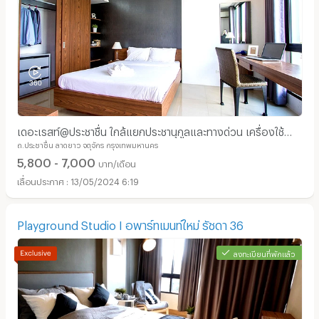
เดอะเรสท์@ประชาชื่น ใกล้แยกประชานุกูลและทางด่วน เครื่องใช้
ถ.ประชาชื่น ลาดยาว จตุจักร กรุงเทพมหานคร
ไฟฟ้า+เฟอร์ครบครัน
5,800 - 7,000
บาท/เดือน
13/05/2024 6:19
Playground Studio I อพาร์ทเมนท์ใหม่ รัชดา 36
ลงทะเบียนที่พักแล้ว