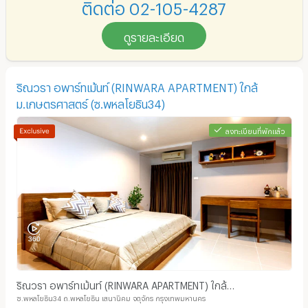
ติดต่อ 02-105-4287
ดูรายละเอียด
ริณวรา อพาร์ทเม้นท์ (RINWARA APARTMENT) ใกล้
ม.เกษตรศาสตร์ (ซ.พหลโยธิน34)
ลงทะเบียนที่พักแล้ว
ริณวรา อพาร์ทเม้นท์ (RINWARA APARTMENT) ใกล้
ซ.พหลโยธิน34 ถ.พหลโยธิน เสนานิคม จตุจักร กรุงเทพมหานคร
ม.เกษตรศาสตร์ (ซ.พหลโยธิน34)