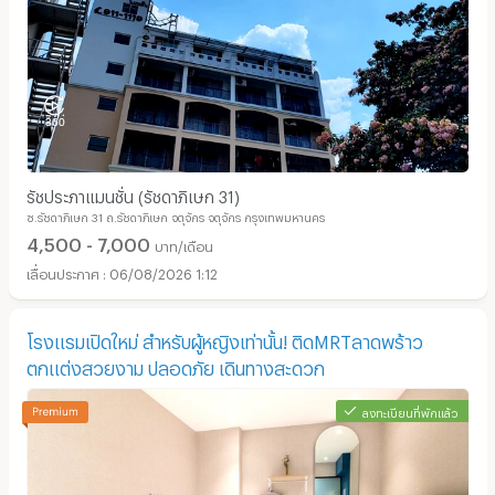
รัชประภาแมนชั่น (รัชดาภิเษก 31)
ซ.รัชดาภิเษก 31 ถ.รัชดาภิเษก จตุจักร จตุจักร กรุงเทพมหานคร
4,500 - 7,000
บาท/เดือน
06/08/2026 1:12
โรงแรมเปิดใหม่ สำหรับผู้หญิงเท่านั้น! ติดMRTลาดพร้าว
ตกแต่งสวยงาม ปลอดภัย เดินทางสะดวก
ลงทะเบียนที่พักแล้ว