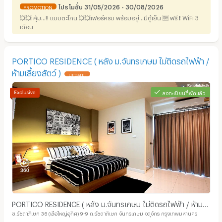
โปรโมชั่น 31/05/2026 - 30/08/2026
PROMOTION
💥💥 คุ้ม...!! แบบตะโกน 💥💥เฟอร์ครบ พร้อมอยู่...มีตู้เย็น 🆓 ฟรี ❗️ WiFi 3
เดือน
PORTICO RESIDENCE ( หลัง ม.จันทรเกษม ไม่ติดรถไฟฟ้า /
ห้ามเลี้ยงสัตว์ )
UPDATE !
ลงทะเบียนที่พักแล้ว
PORTICO RESIDENCE ( หลัง ม.จันทรเกษม ไม่ติดรถไฟฟ้า / ห้าม
ซ.รัชดาภิเษก 36 (เสือใหญ่อุทิศ) 9-9 ถ.รัชดาภิเษก จันทรเกษม จตุจักร กรุงเทพมหานคร
เลี้ยงสัตว์ )