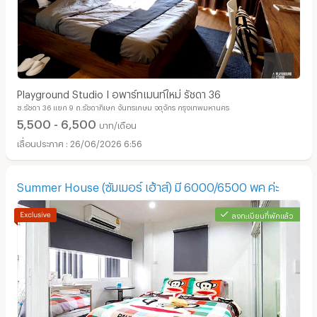
Playground Studio I อพาร์ทเมนท์ใหม่ รัชดา 36
ซ.รัชดา 36 แยก 9 ถ.รัชดาภิเษก จันทรเกษม จตุจักร กรุงเทพมหานคร
5,500 - 6,500
บาท/เดือน
26/06/2026 6:56
Summer House (ซัมเมอร์ เฮ้าส์) มี 6000/6500 พค ค่ะ
ลงทะเบียนที่พักแล้ว