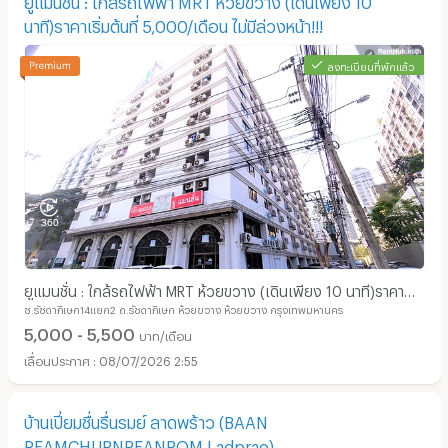
นาที)ราคาเริ่มต้นที่ 5,000/เดือน ไม่มีล่วงหน้า!!!
ลงทะเบียนที่พักแล้ว
ยูแมนชั่น : ใกล้รถไฟฟ้า MRT ห้วยขวาง (เดินเพียง 10 นาที)ราคา
ซ.รัชดาภิเษก14แยก2 ถ.รัชดาภิเษก ห้วยขวาง ห้วยขวาง กรุงเทพมหานคร
เริ่มต้นที่ 5,000/เดือน ไม่มีล่วงหน้า!!!
5,000 - 5,500
บาท/เดือน
08/07/2026 2:55
บ้านเปี่ยมชื่นรื่นรมย์ ลาดพร้าว (BAAN
PEAMCHURNREANROM ​Ladprao)