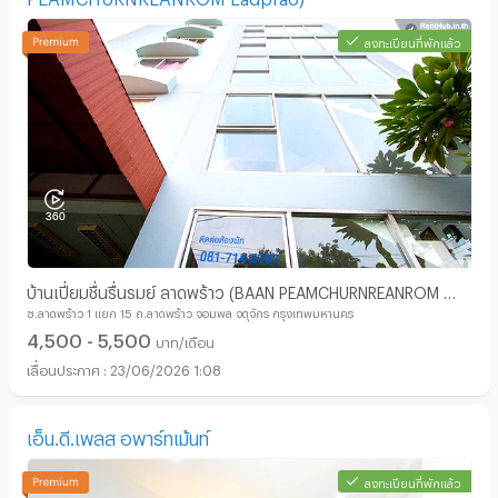
ลงทะเบียนที่พักแล้ว
บ้านเปี่ยมชื่นรื่นรมย์ ลาดพร้าว (BAAN PEAMCHURNREANROM ​
ซ.ลาดพร้าว 1 แยก 15 ถ.ลาดพร้าว จอมพล จตุจักร กรุงเทพมหานคร
Ladprao)
4,500 - 5,500
บาท/เดือน
23/06/2026 1:08
เอ็น.ดี.เพลส อพาร์ทเม้นท์
ลงทะเบียนที่พักแล้ว