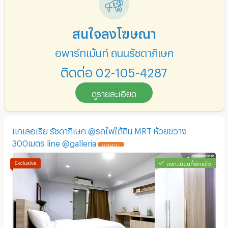
สนใจลงโฆษณา
อพาร์ทเม้นท์ ถนนรัชดาภิเษก
ติดต่อ 02-105-4287
ดูรายละเอียด
แกเลอเรีย รัชดาภิเษก @รถไฟใต้ดิน MRT ห้วยขวาง
300เมตร line @galleria
UPDATE !
ลงทะเบียนที่พักแล้ว