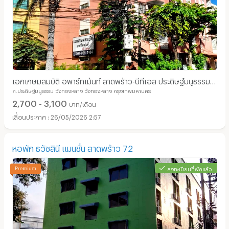
เอกเกษมสมบัติ อพาร์ทเม้นท์ ลาดพร้าว-บีทีเอส ประดิษฐ์มนูธรรม
ถ.ประดิษฐ์มนูธรรม วังทองหลาง วังทองหลาง กรุงเทพมหานคร
(Eakkasem Sombat -Latphrao BTS)
2,700 - 3,100
บาท/เดือน
26/05/2026 2:57
หอพัก ธวัชสินี แมนชั่น ลาดพร้าว 72
ลงทะเบียนที่พักแล้ว