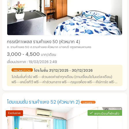
กรรณิกาเพลส รามคำแหง 50 (หัวหมาก 4)
ซ. รามคำแหง 50 ถ.รามคำแหง หัวหมาก บางกะปิ กรุงเทพมหานคร
3,000 - 4,500
บาท/เดือน
19/03/2026 2:49
โปรโมชั่น 31/12/2025 - 30/12/2026
PROMOTION
โปรโมชั่นทั่วไป ฟรี---ส่วนลดค่าเช่าทุกเดือน (ตามเงื่อนไขในแต่ละเดือน)
ฟรี---เคเบิ้ลทีวี ฟรี---ค่าส่วนกลาง ฟรี---กุญแจห้อง ฟรี---คีย์การ์ด ฟรี---
ค่าขยะ ฟรี---จอดรถมอเตอร์ไซค์ จ่าย 50% "WIFI" เร็ว แรง ทั่วทั้งตึก Wifi
3BB 30 วัน ปกติ 400.- ลด 50% เหลือเพียง 200.- Wifi 3BB 15 วัน
ปกติ 200.- ลด 50% เหลือเพียง 100.- Wifi 3BB 1 USER ใช้ได้ 1 เครื่อง
โฮมแมนชั่น รามคำแหง 52 ​(หัวหมาก 2)
UPDATE !
ลงทะเบียนที่พักแล้ว