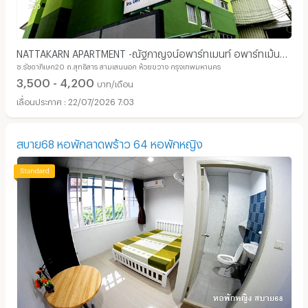
NATTAKARN APARTMENT -ณัฐกาญจน์อพาร์ทเมนท์ อพาร์ทเม้นท์
ซ.รัชดาภิเษก20 ถ.สุทธิสาร สามเสนนอก ห้วยขวาง กรุงเทพมหานคร
ใกล้รถไฟฟ้า MRT สุทธิสาร
3,500 - 4,200
บาท/เดือน
22/07/2026 7:03
สบาย68 หอพักลาดพร้าว 64 หอพักหญิง