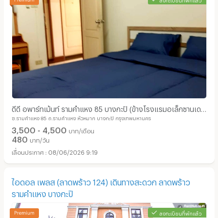
ดีดี อพาร์ทเม้นท์ รามคำแหง 85 บางกะปิ (ข้างโรงแรมอเล็กซานเด
ซ.รามคำแหง 85 ถ.รามคำแหง หัวหมาก บางกะปิ กรุงเทพมหานคร
อร์)
3,500 - 4,500
บาท/เดือน
480
บาท/วัน
08/06/2026 9:19
ไอดอล เพลส (ลาดพร้าว 124) เดินทางสะดวก ลาดพร้าว
รามคำแหง บางกะปิ
ลงทะเบียนที่พักแล้ว