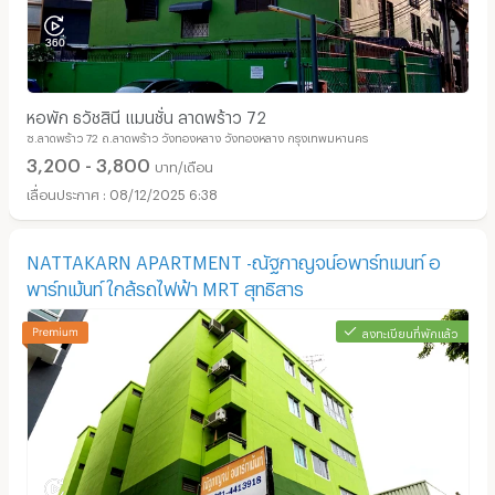
หอพัก ธวัชสินี แมนชั่น ลาดพร้าว 72
ซ.ลาดพร้าว 72 ถ.ลาดพร้าว วังทองหลาง วังทองหลาง กรุงเทพมหานคร
3,200 - 3,800
บาท/เดือน
08/12/2025 6:38
NATTAKARN APARTMENT -ณัฐกาญจน์อพาร์ทเมนท์ อ
พาร์ทเม้นท์ ใกล้รถไฟฟ้า MRT สุทธิสาร
ลงทะเบียนที่พักแล้ว