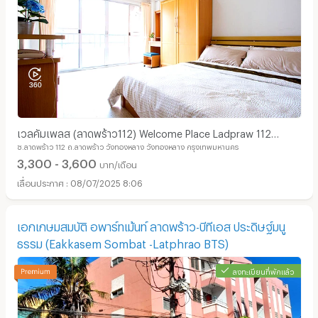
เวลคัมเพลส (ลาดพร้าว112) Welcome Place Ladpraw 112
ซ.ลาดพร้าว 112 ถ.ลาดพร้าว วังทองหลาง วังทองหลาง กรุงเทพมหานคร
รามคำแหง 53
3,300 - 3,600
บาท/เดือน
08/07/2025 8:06
เอกเกษมสมบัติ อพาร์ทเม้นท์ ลาดพร้าว-บีทีเอส ประดิษฐ์มนู
ธรรม (Eakkasem Sombat -Latphrao BTS)
ลงทะเบียนที่พักแล้ว