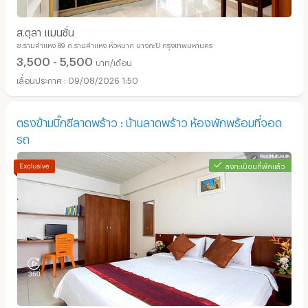
ส.ตุลา แมนชั่น
ซ.รามคำแหง 89 ถ.รามคำแหง หัวหมาก บางกะปิ กรุงเทพมหานคร
3,500 - 5,500
บาท/เดือน
09/08/2026 1:50
ตรงข้ามบิ๊กซีลาดพร้าว : บ้านลาดพร้าว ห้องพักพร้อมที่จอด
รถ
ลงทะเบียนที่พักแล้ว