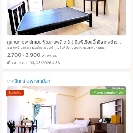
กูลกนก อพาร์ทเมนท์(ซ.ลาดพร้าว 81) อิมพีเรียลบิ๊กซีลาดพร้าว
ซ.ลาดพร้าว 81 ถ.ลาดพร้าว คลองเจ้าคุณสิงห์ วังทองหลาง กรุงเทพมหานคร
*ไม่มีค่าส่วนกลาง ไม่มีค่าเช่าคีย์การ์ด*
2,700 - 3,900
บาท/เดือน
03/08/2026 4:36
เกศรินทร์ อพาร์ทเม้นท์
ลงทะเบียนที่พักแล้ว