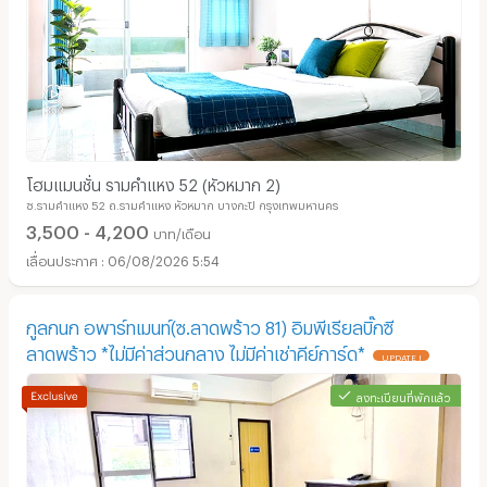
โฮมแมนชั่น รามคำแหง 52 ​(หัวหมาก 2)
ซ.รามคำแหง 52 ถ.รามคำแหง หัวหมาก บางกะปิ กรุงเทพมหานคร
3,500 - 4,200
บาท/เดือน
06/08/2026 5:54
กูลกนก อพาร์ทเมนท์(ซ.ลาดพร้าว 81) อิมพีเรียลบิ๊กซี
ลาดพร้าว *ไม่มีค่าส่วนกลาง ไม่มีค่าเช่าคีย์การ์ด*
UPDATE !
ลงทะเบียนที่พักแล้ว