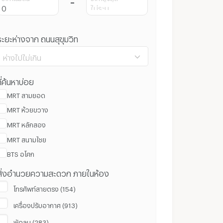
ระยะห่างจาก ถนนสุขุมวิท
ห่างไปไม่เกิน
ี่ค้นหาบ่อย
MRT สามยอด
MRT ห้วยขวาง
100 ม.
3 กม.
MRT หลักสอง
MRT สนามไชย
ล้างค่า
ยืนยัน
BTS อโศก
สิ่งอำนวยความสะดวก ภายในห้อง
โทรศัพท์สายตรง (154)
เครื่องปรับอากาศ (913)
พัดลม (283)