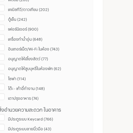
เคเบิลทีวี/ดาวเทียม (202)
ตู้เย็น (242)
เฟอร์นิเจอร์ (900)
เครื่องทำน้ำอุ่น (648)
อินเทอร์เน็ต/Wi-Fi ในห้อง (743)
อนุญาตให้เลี้ยงสัตว์ (77)
อนุญาตให้สูบบุหรี่ในห้องพัก (62)
โซฟา (114)
โต๊ะ - เก้าอี้ทำงาน (148)
เตาปรุงอาหาร (74)
สิ่งอำนวยความสะดวก ในอาคาร
มีประตูระบบ Keycard (766)
มีประตูระบบลายนิ้วมือ (43)