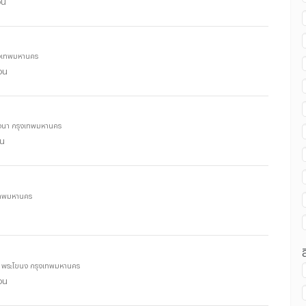
น ถนนสุขุมวิท :
รุงเทพมหานคร
อน
น ถนนสุขุมวิท :
บางนา กรุงเทพมหานคร
อน
เทพมหานคร
าก พระโขนง กรุงเทพมหานคร
อน