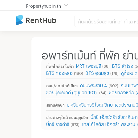
Propertyhub.in.th
ค้นหาด้วยชื่อสถานศึกษา ทำเล หร
อพาร์ทเม้นท์ ที่พัก ย่
MRT เพชรบุรี
BTS สำโรง
ที่พักใกล้รถไฟฟ้า
(68)
(5
BTS ทองหล่อ
BTS อุดมสุข
ดูทั้งหมด.
(180)
(179)
ถนนพระราม 4
ถนนเทพา
ถนน/ซอยใกล้เคียง
(602)
ซอยปุณณวิถี (สุขุมวิท 101)
ซอยทองหล่อ (สุ
(84)
ม.ศรีนครินทรวิโรฒ วิทยาเขตประสานม
สถานศึกษา
บิ๊กซี เอ็กซ์ตร้า รัชดาภิเษก
ย่านต่างๆใกล้ ถนนสุขุมวิท
บิ๊กซี ราชดำริ
เทสโก้โลตัส เอ็กตร้า พระราม 
(673)