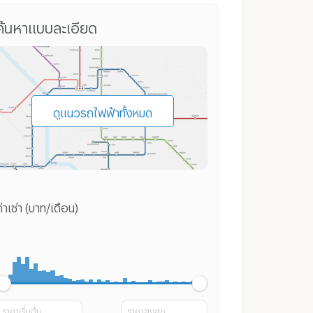
คอนโด ถนนสุขุมวิท
บ้านเดี่ยว ถนนสุขุมวิท
ทาวน์โฮม 
ค้นหาแบบละเอียด
ดูแนวรถไฟฟ้าทั้งหมด
่าเช่า (บาท/เดือน)
ราคาเริ่มต้น
ราคาสูงสุด