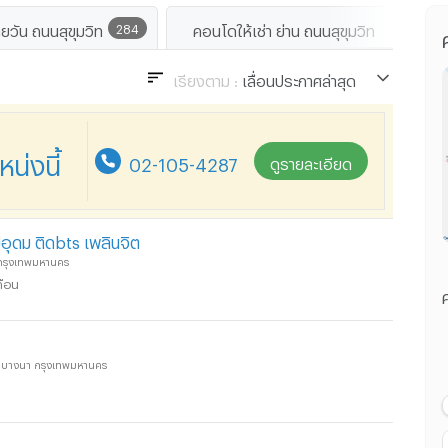
ายวัน ถนนสุขุมวิท
284
คอนโดให้เช่า ย่าน ถนนสุขุมวิท
เรียงตาม :
เลื่อนประกาศล่าสุด
เลื่อนประกาศล่าสุด
ราคา น้อยไปมาก
่งนี้
02-105-4287
ดูรายละเอียด
ราคา มากไปน้อย
ระยะทางใกล้ไปไกล
มอุดม ติดbts เพลินจิต
น กรุงเทพมหานคร
ดือน
ค
นา บางนา กรุงเทพมหานคร