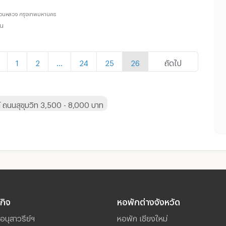
 สวนหลวง กรุงเทพมหานคร
อน
1
2
...
24
25
26
ถัดไป
์ ถนนสุขุมวิท 3,500 - 8,000 บาท
รกิจ
หอพักต่างจังหวัด
อนุสาวรีย์ฯ
หอพัก เชียงใหม่