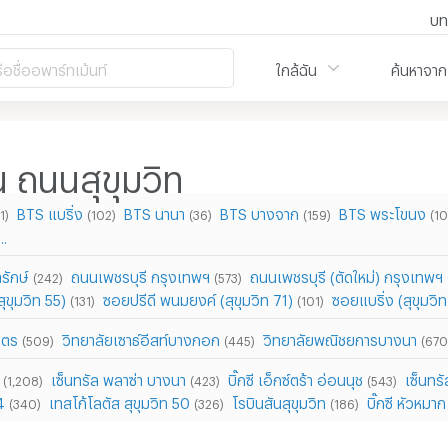
บท
ือชื่ออพาร์ทเม้นท์
ใกล้ฉัน
ค้นหาจาก
าน ถนนสุขุมวิท
BTS แบริ่ง
BTS นานา
BTS บางจาก
BTS พระโขนง
1)
(102)
(36)
(159)
(10
..
รักษ์
ถนนเพชรบุรี กรุงเทพฯ
ถนนเพชรบุรี (ตัดใหม่) กรุงเทพฯ
(242)
(573)
ขุมวิท 55)
ซอยปรีดี พนมยงค์ (สุขุมวิท 71)
ซอยแบริ่ง (สุขุมวิ
(131)
(101)
ิตร
วิทยาลัยเซาธ์อีสท์บางกอก
วิทยาลัยพณิชยการบางนา
(509)
(445)
(670
เซ็นทรัล พลาซ่า บางนา
บิ๊กซี เอ็กซ์ตร้า อ่อนนุช
เซ็นทรั
(1,208)
(423)
(543)
4
เทสโก้โลตัส สุขุมวิท 50
โรบินสันสุขุมวิท
บิ๊กซี หัวหมาก
(340)
(326)
(186)