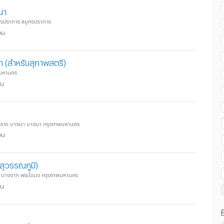
นา
มุทรปราการ สมุทรปราการ
อน
นา (สำหรับสุภาพสตรี)
พมหานคร
อน
ตราด บางนา บางนา กรุงเทพมหานคร
อน
นสุวรรณภูมิ)
103 บางจาก พระโขนง กรุงเทพมหานคร
อน