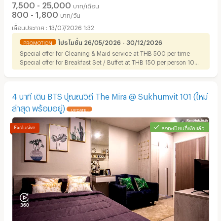
7,500 - 25,000
บาท/เดือน
800 - 1,800
บาท/วัน
13/07/2026 1:32
โปรโมชั่น 26/05/2026 - 30/12/2026
PROMOTION
Special offer for Cleaning & Maid service at THB 500 per time
Special offer for Breakfast Set / Buffet at THB 150 per person 10%
discount on Foods for tenant
4 นาที เดิน BTS ปุณณวิถี The Mira @ Sukhumvit 101 (ใหม่
ล่าสุด พร้อมอยู่)
UPDATE !
ลงทะเบียนที่พักแล้ว