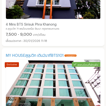
4 Mins BTS Sirisuk Phra Khanong
ถ.สุขุมวิท 71 พระโขนงเหนือ วัฒนา กรุงเทพมหานคร
7,500 - 9,000
บาท/เดือน
30/01/2026 11:18
MY HOUSEสุขุมวิท เดิน2นาทีBTS101
UPDATE !
ลงทะเบียนที่พักแล้ว