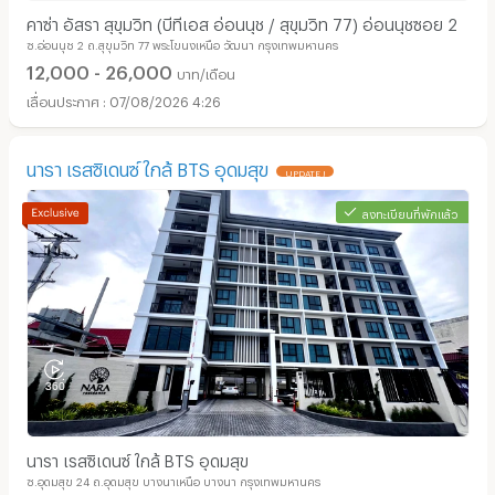
คาซ่า อัสรา สุขุมวิท (บีทีเอส อ่อนนุช / สุขุมวิท 77) อ่อนนุชซอย 2
ซ.อ่อนนุช 2 ถ.สุขุมวิท 77 พระโขนงเหนือ วัฒนา กรุงเทพมหานคร
12,000 - 26,000
บาท/เดือน
07/08/2026 4:26
นารา เรสซิเดนซ์ ใกล้ BTS อุดมสุข
UPDATE !
ลงทะเบียนที่พักแล้ว
นารา เรสซิเดนซ์ ใกล้ BTS อุดมสุข
ซ.อุดมสุข 24 ถ.อุดมสุข บางนาเหนือ บางนา กรุงเทพมหานคร