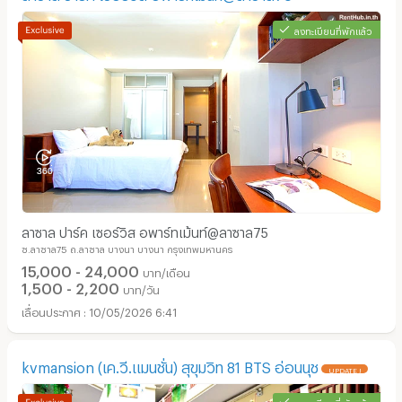
ลงทะเบียนที่พักแล้ว
ลาซาล ปาร์ค เซอร์วิส อพาร์ทเม้นท์@ลาซาล75
ซ.ลาซาล75 ถ.ลาซาล บางนา บางนา กรุงเทพมหานคร
15,000 - 24,000
บาท/เดือน
1,500 - 2,200
บาท/วัน
10/05/2026 6:41
kvmansion (เค.วี.แมนชั่น) สุขุมวิท 81 BTS อ่อนนุช
UPDATE !
ลงทะเบียนที่พักแล้ว