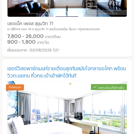
เลดแบ็ค เพลส สุขุมวิท 71
ซ.ปรีดีฯ14 แยก 16 ถ.สุขุมวิท 71 พระโขนงเหนือ วัฒนา กรุงเทพมหานคร
7,800 - 26,000
บาท/เดือน
900 - 1,800
บาท/วัน
03/08/2026 7:21
เซอร์วิสอพาร์ทเมนท์รายเดือนสุดทันสมัยใจกลางอโศก พร้อม
วิวทะเลสาบ หิ้วกระเป๋าเข้าพักได้ทันที
ลงทะเบียนที่พักแล้ว