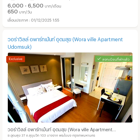
6,000 - 6,500
บาท/เดือน
650
บาท/วัน
01/12/2025 1:55
วอร่าวิลล์ อพาร์ทเม้นท์ อุดมสุข (Wora ville Apartment
Udomsuk)
ลงทะเบียนที่พักแล้ว
วอร่าวิลล์ อพาร์ทเม้นท์ อุดมสุข (Wora ville Apartment
ซ.อุดมสุข 37 ถ.สุขุมวิท 103 บางจาก พระโขนง กรุงเทพมหานคร
Udomsuk)