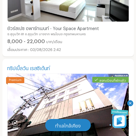
ยัวร์สเปซ อพาร์ทเมนท์ - Your Space Apartment
ซ.สุขุมวิท 81 ถ.สุขุมวิท บางจาก พระโขนง กรุงเทพมหานคร
8,000 - 22,000
บาท/เดือน
03/08/2026 2:42
ทริปเปิ้ลวัน เรสซิเด้นท์
ลงทะเบียนที่พักแล้ว
ทำเลใกล้เคียง