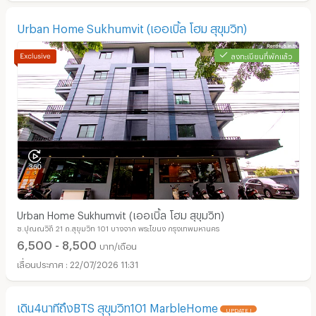
Urban Home Sukhumvit (เออเบิ้ล โฮม สุขุมวิท)
ลงทะเบียนที่พักแล้ว
อพาร์ทเม้นท์ หอพัก ย่าน ถนนสุขุมวิท :
Urban Home Sukhumvit (เออเบิ้ล โฮม สุขุมวิท)
ซ.ปุณณวิถี 21 ถ.สุขุมวิท 101 บางจาก พระโขนง กรุงเทพมหานคร
6,500 - 8,500
บาท/เดือน
22/07/2026 11:31
เดิน4นาทีถึงBTS สุขุมวิท101 MarbleHome
UPDATE !