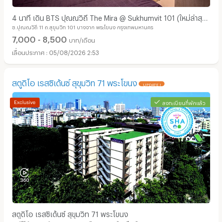
4 นาที เดิน BTS ปุณณวิถี The Mira @ Sukhumvit 101 (ใหม่ล่าสุด
ซ.ปุณณวิถี 11 ถ.สุขุมวิท 101 บางจาก พระโขนง กรุงเทพมหานคร
พร้อมอยู่)
7,000 - 8,500
บาท/เดือน
05/08/2026 2:53
สตูดิโอ เรสซิเด้นซ์ สุขุมวิท 71 พระโขนง
UPDATE !
ลงทะเบียนที่พักแล้ว
สตูดิโอ เรสซิเด้นซ์ สุขุมวิท 71 พระโขนง