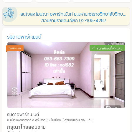
สนใจลงโฆษณา อพาร์ทเม้นท์ ม.มหามกุฏราชวิทยาลัยวิทยาเขตอีสาน
สอบถามรายละเอียด 02-105-4287
รมิดาอพาร์ทเมนต์
ลงทะเบียนที่พักแล้ว
รมิดาอพาร์ทเมนต์
ซ.หน้าแฟลตตำรวจ ถ.ศรีมารัตน์12 ในเมือง เมืองขอนแก่น ขอนแก่น
กรุณาโทรสอบถาม