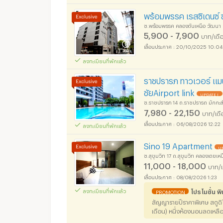
พร้อมพรรค เรสซิเดนซ์
ซ.พร้อมพรรค คลองตันเหนือ วัฒนา
5,900 - 7,900
บาท/เดื
20/10/2025 10:04
ลงทะเบียนที่พักแล้ว
อพาร์ทเม้นท์ หอพัก ย
ราชปรารภ ทาวเวอร์ แมนช
ชัยAirport link
UPDATE !
ซ.ราชปรารภ 14 ถ.ราชปรารถ มักกะส
7,980 - 22,150
บาท/เดื
06/08/2026 12:22
ลงทะเบียนที่พักแล้ว
อพาร์ทเม้นท์ หอพัก ย
Sino 19 Apartment
UP
ซ.สุขุมวิท 17 ถ.สุขุมวิท คลองเตยเ
11,000 - 18,000
บาท/เ
08/08/2026 1:23
โปรโมชั่น 
ลงทะเบียนที่พักแล้ว
PROMOTION
อพาร์ทเม้นท์ หอพัก ย
สัญญารายปีราคาพิเศษ สตูด
เดือน) หนึ่งห้องนอนลดเหลื