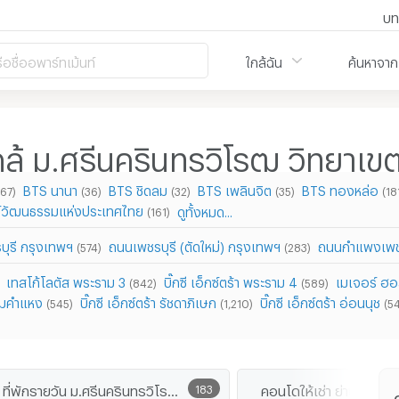
บท
ือชื่ออพาร์ทเม้นท์
ใกล้ฉัน
ค้นหาจาก
กล้ ม.ศรีนครินทรวิโรฒ วิทยาเ
BTS นานา
BTS ชิดลม
BTS เพลินจิต
BTS ทองหล่อ
(67)
(36)
(32)
(35)
(18
ย์วัฒนธรรมแห่งประเทศไทย
ดูทั้งหมด...
(161)
ุรี กรุงเทพฯ
ถนนเพชรบุรี (ตัดใหม่) กรุงเทพฯ
ถนนกำแพงเพ
(574)
(283)
เทสโก้โลตัส พระราม 3
บิ๊กซี เอ็กซ์ตร้า พระราม 4
เมเจอร์ ฮอ
(842)
(589)
ามคำแหง
บิ๊กซี เอ็กซ์ตร้า รัชดาภิเษก
บิ๊กซี เอ็กซ์ตร้า อ่อนนุช
(545)
(1,210)
(5
ที่พักรายวัน ม.ศรีนครินทรวิโรฒ วิทยาเขตประสานมิตร
183