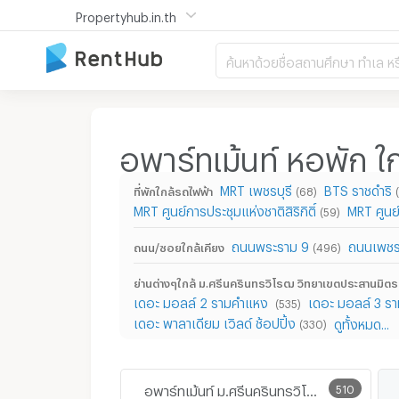
Propertyhub.in.th
ค้นหาด้วยชื่อสถานศึกษา ทำเล หร
อพาร์ทเม้นท์ หอพัก ใ
MRT เพชรบุรี
BTS ราชดำริ
ที่พักใกล้รถไฟฟ้า
(68)
MRT ศูนย์การประชุมแห่งชาติสิริกิติ์
MRT ศูน
(59)
ถนนพระราม 9
ถนนเพชรบ
ถนน/ซอยใกล้เคียง
(496)
ย่านต่างๆใกล้ ม.ศรีนครินทรวิโรฒ วิทยาเขตประสานมิตร
เดอะ มอลล์ 2 รามคำแหง
เดอะ มอลล์ 3 ร
(535)
เดอะ พาลาเดียม เวิลด์ ช้อปปิ้ง
ดูทั้งหมด...
(330)
อพาร์ทเม้นท์ ม.ศรีนครินทรวิโรฒ วิทยาเขตประสานมิตร
510