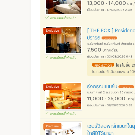
13,000 - 14,000
บาท/
19/02/2026 2:09
ลงทะเบียนที่พักแล้ว
[ THE BOX ] Residence 
ปรารถ
UPDATE !
ซ.รัชฎภัณฑ์ ถ.รัชฎภัณฑ์ มักกะสัน
7,500
บาท/เดือน
03/08/2026 6:43
ลงทะเบียนที่พักแล้ว
โปรโมชั่น
PROMOTION
โปรโมชั่น 6 เดิอนแรกลด 1
รุ่งอรุณแมนชั่น
UPDATE !
ซ.นภาศัพท์ 2 ถ.สุขุมวิท 36 คลอง
11,000 - 25,000
บาท/
08/08/2026 5:39
ลงทะเบียนที่พักแล้ว
เซอร์วิสอพาร์ทเมนท์ในสุ
ใกล้BTSนานา