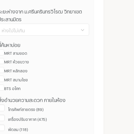
ระยะห่างจาก ม.ศรีนครินทรวิโรฒ วิทยาเขต
ประสานมิตร
ห่างไปไม่เกิน
ี่ค้นหาบ่อย
MRT สามยอด
MRT ห้วยขวาง
100 ม.
8 กม.
MRT หลักสอง
MRT สนามไชย
ล้างค่า
ยืนยัน
BTS อโศก
สิ่งอำนวยความสะดวก ภายในห้อง
โทรศัพท์สายตรง (89)
เครื่องปรับอากาศ (475)
พัดลม (118)