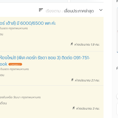
เรียงตาม :
เลื่อนประกาศล่าสุด
เลื่อนประกาศล่าสุด
์ เฮ้าส์) มี 6000/6500 พค ค่ะ
ราคา น้อยไปมาก
ง ดินแดง กรุงเทพมหานคร
ือน
ราคา มากไปน้อย
ห่างประมาณ 1.9 กม.
ระยะทางใกล้ไปไกล
้องใหม่!! (พีเค คอร์ท รัชดา ซอย 3) ติดต่อ 091-751-
ebook
UPDATE !
ค
ดง ดินแดง กรุงเทพมหานคร
ือน
ห่างประมาณ 2.1 กม.
 คลองตันเหนือ วัฒนา กรุงเทพมหานคร
เดือน
ห่างประมาณ 3 กม.