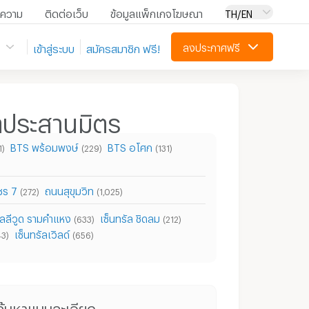
ความ
ติดต่อเว็บ
ข้อมูลแพ็กเกจโฆษณา
TH/EN
ลงประกาศฟรี
เข้าสู่ระบบ
สมัครสมาชิก ฟรี!
ขตประสานมิตร
BTS พร้อมพงษ์
BTS อโศก
1)
(229)
(131)
ชร 7
ถนนสุขุมวิท
(272)
(1,025)
ลลีวูด รามคำแหง
เซ็นทรัล ชิดลม
(633)
(212)
เซ็นทรัลเวิลด์
43)
(656)
คอนโดให้เช่า ย่าน ม.ศรีนครินทรวิโรฒ วิทยาเขตประสานมิตร
คอนโด ม.ศรีนครินทรวิโรฒ วิทยาเขตประสานมิตร
ค้นหาแบบละเอียด