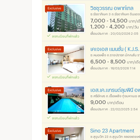
วิชชุวรรณ อพาท์เทล
ซ.รัชดาภิเษก 3 ถ.รัชดาภิเษก ดินแ
7,000 - 14,500
บาท/เด
อพาร์ทเม้นท์ หอพัก ย
1,200 - 4,200
บาท/วัน
20/03/2026 2:05
ลงทะเบียนที่พักแล้ว
เคเจเอส แมนชั่น ( K.J.
ซ.หมอเหล็ง ถ.ราชปรารภ มักกะสัน 
6,500 - 8,500
บาท/เดื
อพาร์ทเม้นท์ หอพัก ย
16/03/2026 7:14
ลงทะเบียนที่พักแล้ว
เอส.เค.แกรนด์ลุมพินี อพ
ซ.ศรีอักษร ถ.เชื้อเพลิง ทุ่งมหาเม
9,000
บาท/เดือน
22/02/2025 2:54
ลงทะเบียนที่พักแล้ว
Sino 23 Apartment
ซ.สุขุมวิท 23 ถ.สุขุมวิท คลองเตย