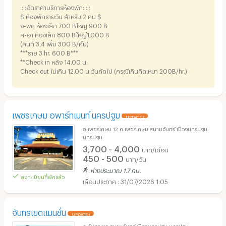
::::อัตราค่าบริการห้องพัก:::::
$ ห้องพักรายวัน สำหรับ 2 คน $
จ-พฤ ห้องเล็ก 700 Bใหญ่ 900 B
ศ-อา ห้องเล็ก 800 Bใหญ่1,000 B
(คนที่ 3,4 เพิ่ม 300 B/คืน)
***ราย 3 hr. 600 B***
**Check in หลัง 14.00 น.
Check out ไม่เกิน 12.00 น.วันถัดไป (กรณีเกินคิดเหมา 200B/hr.)
เพชรเกษม อพาร์ทเมนท์ นครปฐม
UPDATE !
ซ.เพชรเกษม 12 ถ.เพชรเกษม สนามจันทร์ เมืองนครปฐม
นครปฐม
3,700 - 4,000
บาท/เดือน
450 - 500
บาท/วัน
ห่างประมาณ 1.7 กม.
ลงทะเบียนที่พักแล้ว
31/07/2026 1:05
จันทรเขตแมนชั่น
UPDATE !
ถ.จันทรเขต สนามจันทร์ เมืองนครปฐม นครปฐม