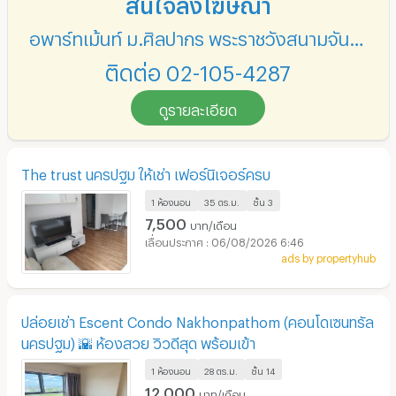
สนใจลงโฆษณา
อพาร์ทเม้นท์ ม.ศิลปากร พระราชวังสนามจันทร์
ติดต่อ 02-105-4287
ดูรายละเอียด
The trust นครปฐม ให้เช่า เฟอร์นิเจอร์ครบ
1 ห้องนอน
35 ตร.ม.
ชั้น
3
7,500
บาท/เดือน
06/08/2026 6:46
ads by propertyhub
ปล่อยเช่า Escent Condo Nakhonpathom (คอนโดเซนทรัล
นครปฐม) 🌇 ห้องสวย วิวดีสุด พร้อมเข้า
1 ห้องนอน
28 ตร.ม.
ชั้น
14
12,000
บาท/เดือน