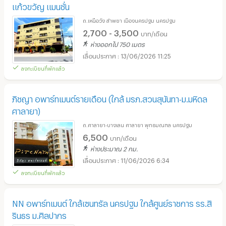
แก้วขวัญ แมนชั่น
ถ.เหนือวัง ลำพยา เมืองนครปฐม นครปฐม
2,700 - 3,500
บาท/เดือน
ห่างออกไป 750 เมตร
13/06/2026 11:25
ลงทะเบียนที่พักแล้ว
ภิชญา อพาร์ทเมนต์รายเดือน (ใกล้ มรภ.สวนสุนันทา-ม.มหิดล
ศาลายา)
ถ.ศาลายา-บางเลน ศาลายา พุทธมณฑล นครปฐม
6,500
บาท/เดือน
ห่างประมาณ 2 กม.
11/06/2026 6:34
ลงทะเบียนที่พักแล้ว
NN อพาร์ทเมนต์ ใกล้เซนทรัล นครปฐม ใกล้ศูนย์ราชการ รร.สิ
รินธร ม.ศิลปากร