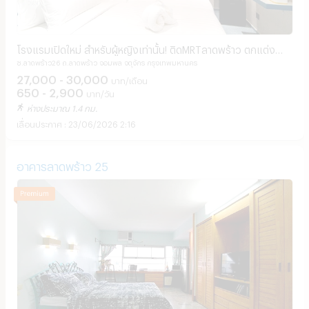
โรงแรมเปิดใหม่ สำหรับผู้หญิงเท่านั้น! ติดMRTลาดพร้าว ตกแต่ง
ซ.ลาดพร้าว26 ถ.ลาดพร้าว จอมพล จตุจักร กรุงเทพมหานคร
สวยงาม ปลอดภัย เดินทางสะดวก
27,000 - 30,000
บาท/เดือน
650 - 2,900
บาท/วัน
ห่างประมาณ 1.4 กม.
23/06/2026 2:16
อาคารลาดพร้าว 25