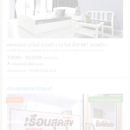
อพาทเม้นต์ ฮาโมนี่ ลาดพร้าว 12 ใกล้ บิ๊กซี MRT ลาดพร้าว
ซ.1298 Harmony Lardprao 12 ถ.ลาดพร้าว จอมพล จตุจักร กรุงเทพมหานคร
พหลโยธิน และ BTS สถานีห้าแยกลาดพร้าว
7,000 - 10,000
บาท/เดือน
ห่างออกไป 660 เมตร
17/06/2026 9:22
เรือนสุดสุขอพาร์ตเมนต์
ลงทะเบียนที่พักแล้ว