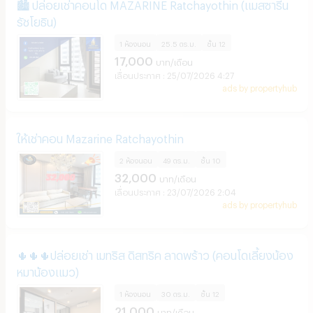
🏙️ ปล่อยเช่าคอนโด MAZARINE Ratchayothin (แมสซารีน
รัชโยธิน)
1 ห้องนอน
25.5 ตร.ม.
ชั้น
12
17,000
บาท/เดือน
25/07/2026 4:27
ads by propertyhub
ให้เช่าคอน Mazarine Ratchayothin
2 ห้องนอน
49 ตร.ม.
ชั้น
10
32,000
บาท/เดือน
23/07/2026 2:04
ads by propertyhub
🌵🌵🌵ปล่อยเช่า เมทริส ดิสทริค ลาดพร้าว (คอนโดเลี้ยงน้อง
หมาน้องแมว)
1 ห้องนอน
30 ตร.ม.
ชั้น
12
21,000
บาท/เดือน