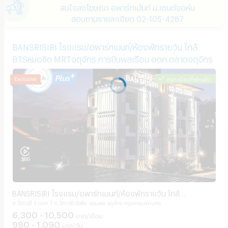
สนใจลงโฆษณา อพาร์ทเม้นท์ ม.เซนต์จอห์น
สอบถามรายละเอียด 02-105-4287
BANSRISIRI โรงแรม/อพาร์ทเมนท์/ห้องพักรายวัน ใกล้
BTSหมอชิต MRTจตุจักร การบินพลเรือน อตก.ตลาดจตุจักร
ลงทะเบียนที่พักแล้ว
BANSRISIRI โรงแรม/อพาร์ทเมนท์/ห้องพักรายวัน ใกล้
ซ.วิภาวดี 3 แยก 7 ถ.วิภาวดี-รังสิต จอมพล จตุจักร กรุงเทพมหานคร
BTSหมอชิต MRTจตุจักร การบินพลเรือน อตก.ตลาดจตุจักร
6,300 - 10,500
บาท/เดือน
990 - 1,090
บาท/วัน