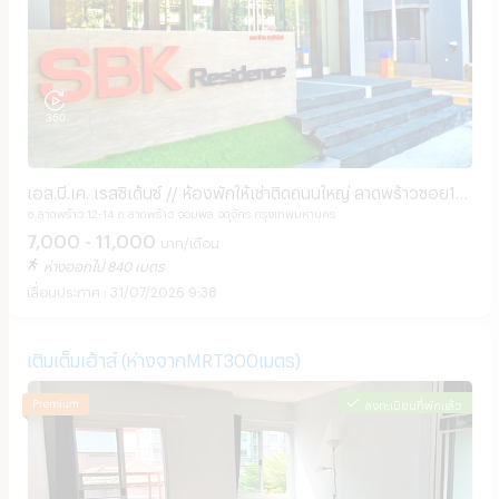
เอส.บี.เค. เรสซิเด้นซ์ // ห้องพักให้เช่าติดถนนใหญ่ ลาดพร้าวซอย12-
ซ.ลาดพร้าว 12-14 ถ.ลาดพร้าว จอมพล จตุจักร กรุงเทพมหานคร
14 ทำเลดี // ใกล้ mrt ลาดพร้าว
7,000 - 11,000
บาท/เดือน
ห่างออกไป 840 เมตร
31/07/2026 9:38
เติมเต็มเฮ้าส์ (ห่างจากMRT300เมตร)
ลงทะเบียนที่พักแล้ว