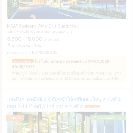
MSAP Resident @Mo Chit Chatuchak
ซ.18 ถ.พหลโยธิน จอมพล จตุจักร กรุงเทพมหานคร
8,500 - 15,000
บาท/เดือน
ห่างประมาณ 1.9 กม.
31/07/2026 5:25
โปรโมชั่น พิเศษสำหรับ RentHub 31/07/2026 -
PROMOTION
30/08/2026
ทำสัญญาในช่วงนี้ - ฟรีอินเตอร์เน็ตความเร็วเริ่มต้นที่ 20 Mbps. (60 นาที/
วัน) - ฟรีอินเตอร์เน็ตสำหรับสมาร์ททีวี (อินเตอร์เน็ตความเร็วสูงสุด 400
Mbps./ ระบบ Load Balancer ป้องกันอินเตอร์เน็ตล่ม/ อุปกรณ์โมเด็ม
Wifi มีทุกห้อง ห้องละ 1 โมเด็ม) - ฟรีที่จอดรถ 1 คันต่อ 1 ห้อง ตลอด
สัญญาเช่า
เอส.บี.เค. เรสซิเด้นซ์ // ห้องพักให้เช่าติดถนนใหญ่ ลาดพร้าว
ซอย12-14 ทำเลดี // ใกล้ mrt ลาดพร้าว
UPDATE !
ลงทะเบียนที่พักแล้ว