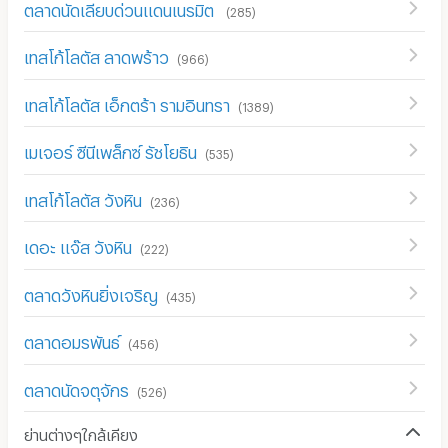
ตลาดนัดเลียบด่วนแดนเนรมิต
(
285
)
เทสโก้โลตัส ลาดพร้าว
(
966
)
เทสโก้โลตัส เอ็กตร้า รามอินทรา
(
1389
)
เมเจอร์ ซีนีเพล็กซ์ รัชโยธิน
(
535
)
เทสโก้โลตัส วังหิน
(
236
)
เดอะ แจ๊ส วังหิน
(
222
)
ตลาดวังหินยิ่งเจริญ
(
435
)
ตลาดอมรพันธ์
(
456
)
ตลาดนัดจตุจักร
(
526
)
ย่านต่างๆใกล้เคียง