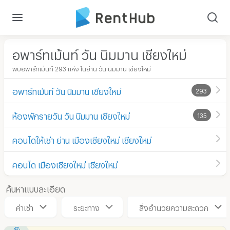
อพาร์ทเม้นท์ วัน นิมมาน เชียงใหม่
พบอพาร์ทเม้นท์ 293 แห่ง ในย่าน วัน นิมมาน เชียงใหม่
อพาร์ทเม้นท์ วัน นิมมาน เชียงใหม่
293
ห้องพักรายวัน วัน นิมมาน เชียงใหม่
135
คอนโดให้เช่า ย่าน เมืองเชียงใหม่ เชียงใหม่
คอนโด เมืองเชียงใหม่ เชียงใหม่
ค้นหาแบบละเอียด
ค่าเช่า
ระยะทาง
สิ่งอำนวยความสะดวก