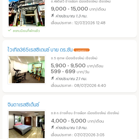
ถ.หัสดิเสวี ช้างเผือก เมืองเชียงใหม่ เชียงใหม่
9,000 - 15,000
บาท/เดือน
ห่างประมาณ 1.3 กม.
12/07/2026 12:48
ลงทะเบียนที่พักแล้ว
ไวเทิล365เรสซิเดนซ์ บาย ดร.ซัน
UPDATE !
ซ.5 สุเทพ เมืองเชียงใหม่ เชียงใหม่
5,900 - 9,500
บาท/เดือน
599 - 699
บาท/วัน
ห่างประมาณ 2.1 กม.
08/07/2026 4:40
จินดาเรสซิเด้นซ์
ซ.8 ถ.ช่างเคี่ยน ช้างเผือก เมืองเชียงใหม่ เชียงใหม่
4,000 - 5,000
บาท/เดือน
ห่างประมาณ 1.9 กม.
07/07/2026 3:05