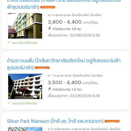
ฟ้าซุปเปอร์มาร์ท)
UPDATE !
ซ.1 ถ.สุเทพ สุเทพ เมืองเชียงใหม่ เชียงใหม่
3,900 - 4,400
บาท/เดือน
ห่างประมาณ 1.6 กม.
02/08/2026 6:39
ลงทะเบียนที่พักแล้ว
บ้านเราแมนชั่น (ใกล้มหาวิทยาลัยเชียงใหม่ อยู่ต้นซอยแจ่มฟ้า
ซุปเปอร์มาร์ท)
UPDATE !
ซ. 1 ถ.สุเทพ สุเทพ เมืองเชียงใหม่ เชียงใหม่
3,500 - 4,400
บาท/เดือน
ห่างประมาณ 1.5 กม.
02/08/2026 6:39
ลงทะเบียนที่พักแล้ว
Silver Park Mansion (ใกล้ มช. ใกล้ รพ.สวนดอก)
UPDATE !
ซ.ข้างวัดสวนดอก ถ.สุเทพ สุเทพ เมืองเชียงใหม่ เชียงใหม่