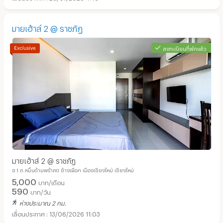
มายเฮ้าส์ 2 @ ราชภัฏ
ลงทะเบียนที่พักแล้ว
มายเฮ้าส์ 2 @ ราชภัฏ
ซ.1 ถ.หมื่นด้ามพร้าคต ช้างเผือก เมืองเชียงใหม่ เชียงใหม่
5,000
บาท/เดือน
590
บาท/วัน
ห่างประมาณ 2 กม.
13/06/2026 11:03