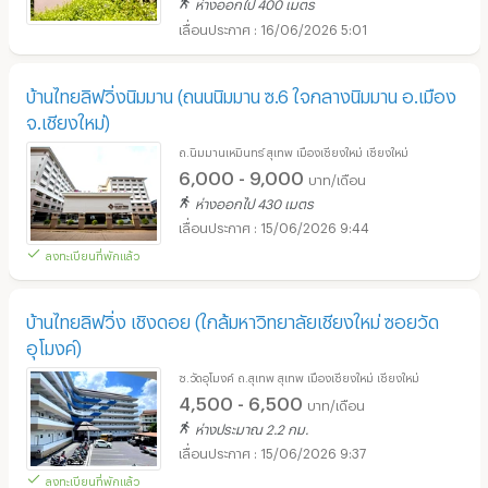
ห่างออกไป 400 เมตร
16/06/2026 5:01
บ้านไทยลิฟวิ่งนิมมาน (ถนนนิมมาน ซ.6 ใจกลางนิมมาน อ.เมือง
จ.เชียงใหม่)
ถ.นิมมานเหมินทร์ สุเทพ เมืองเชียงใหม่ เชียงใหม่
6,000 - 9,000
บาท/เดือน
ห่างออกไป 430 เมตร
15/06/2026 9:44
ลงทะเบียนที่พักแล้ว
บ้านไทยลิฟวิ่ง เชิงดอย (ใกล้มหาวิทยาลัยเชียงใหม่ ซอยวัด
อุโมงค์)
ซ.วัดอุโมงค์ ถ.สุเทพ สุเทพ เมืองเชียงใหม่ เชียงใหม่
4,500 - 6,500
บาท/เดือน
ห่างประมาณ 2.2 กม.
15/06/2026 9:37
ลงทะเบียนที่พักแล้ว