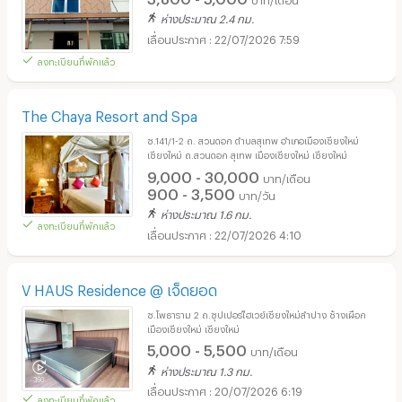
ห่างประมาณ 2.4 กม.
22/07/2026 7:59
ลงทะเบียนที่พักแล้ว
The Chaya Resort and Spa
ซ.141/1-2 ถ. สวนดอก ตำบลสุเทพ อำเภอเมืองเชียงใหม่
เชียงใหม่ ถ.สวนดอก สุเทพ เมืองเชียงใหม่ เชียงใหม่
9,000 - 30,000
บาท/เดือน
900 - 3,500
บาท/วัน
ห่างประมาณ 1.6 กม.
ลงทะเบียนที่พักแล้ว
22/07/2026 4:10
V HAUS Residence @ เจ็ดยอด
ซ.โพธาราม 2 ถ.ซุปเปอร์ไฮเวย์เชียงใหม่ลำปาง ช้างเผือก
เมืองเชียงใหม่ เชียงใหม่
5,000 - 5,500
บาท/เดือน
ห่างประมาณ 1.3 กม.
20/07/2026 6:19
ลงทะเบียนที่พักแล้ว