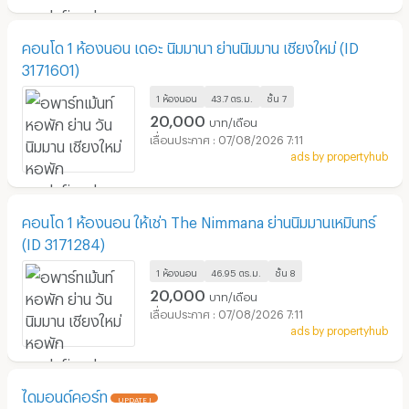
คอนโด 1 ห้องนอน เดอะ นิมมานา ย่านนิมมาน เชียงใหม่ (ID
3171601)
1 ห้องนอน
43.7 ตร.ม.
ชั้น
7
20,000
บาท/เดือน
07/08/2026 7:11
ads by propertyhub
คอนโด 1 ห้องนอน ให้เช่า The Nimmana ย่านนิมมานเหมินทร์
(ID 3171284)
1 ห้องนอน
46.95 ตร.ม.
ชั้น
8
20,000
บาท/เดือน
07/08/2026 7:11
ads by propertyhub
ไดมอนด์คอร์ท
UPDATE !