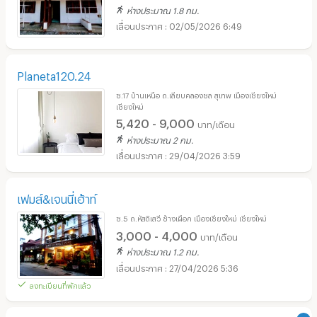
ห่างประมาณ 1.8 กม.
02/05/2026 6:49
Planeta120.24
ซ.17 บ้านเหนือ ถ.เลียบคลองชล สุเทพ เมืองเชียงใหม่
เชียงใหม่
5,420 - 9,000
บาท/เดือน
ห่างประมาณ 2 กม.
29/04/2026 3:59
เฟมส์&เจนนี่เฮ้าท์
ซ.5 ถ.หัสดิเสวี ช้างเผือก เมืองเชียงใหม่ เชียงใหม่
3,000 - 4,000
บาท/เดือน
ห่างประมาณ 1.2 กม.
27/04/2026 5:36
ลงทะเบียนที่พักแล้ว