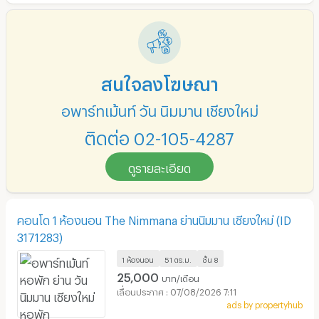
สนใจลงโฆษณา
อพาร์ทเม้นท์ วัน นิมมาน เชียงใหม่
ติดต่อ 02-105-4287
ดูรายละเอียด
คอนโด 1 ห้องนอน The Nimmana ย่านนิมมาน เชียงใหม่ (ID
3171283)
1 ห้องนอน
51 ตร.ม.
ชั้น
8
25,000
บาท/เดือน
07/08/2026 7:11
ads by propertyhub