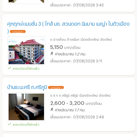
07/08/2026 3:43
ศุภฤกษ์แมนชั่น 3 ( ใกล้ มช. สวนดอก นิมมาน เมญ่า ในตัวเมือง
)
UPDATE !
ถ.ช่างเคี่ยน ช้างเผือก เมืองเชียงใหม่ เชียงใหม่
5,150
บาท/เดือน
ห่างประมาณ 1.2 กม.
07/08/2026 3:11
ลงทะเบียนที่พักแล้ว
บ้านธะนะศรี ถ.ศรีภูมิ
UPDATE !
ซ.6 ก ถ.ศรีภูมิ ศรีภูมิ เมืองเชียงใหม่ เชียงใหม่
2,600 - 3,200
บาท/เดือน
ห่างประมาณ 1.7 กม.
07/08/2026 2:49
ลงทะเบียนที่พักแล้ว