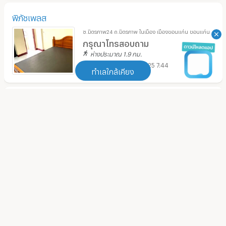
พิภัชเพลส
ซ.มิตรภาพ24 ถ.มิตรภาพ ในเมือง เมืองขอนแก่น ขอนแก่น
กรุณาโทรสอบถาม
ห่างประมาณ 1.9 กม.
21/05/2025 7:44
ทำเลใกล้เคียง
ให้เช่าห้องพัก 2500 บาท แถวตลาดโนนทันขอนแก่น ใกล้โรง
ทำเลใกล้เคียง
บาลศูนย์ขอนแก่น
ซ.สุขสบาย ในเมือง เมืองขอนแก่น ขอนแก่น
ถนนประชาสโมสร ขอนแก่น
(
30
)
2,500 - 3,000
บาท/เดือน
ห่างประมาณ 2.6 กม.
ถนนกสิกรทุ่งสร้าง ขอนแก่น
(
23
)
24/04/2025 3:25
เซ็นทรัล พลาซ่า ขอนแก่น
(
152
)
ศรีสองภรณ์เพลส ( อพาร์ทเม้นท์ ใกล้ มข.​ฝั่งกังสดาล)
เซ็นโทซ่า ขอนแก่น
(
240
)
ซ.ศรีมารัตน์ 18 ถ.ศรีมารัตน์ ในเมือง เมืองขอนแก่น
ขอนแก่น
อินเด็กซ์ ลิฟวิ่ง มอลล์ ขอนแก่น