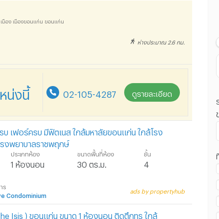
เลื่อนประกาศล่าสุด
ราคา น้อยไปมาก
นเมือง เมืองขอนแก่น ขอนแก่น
ราคา มากไปน้อย
ห่างประมาณ 2.6 กม.
ระยะทางใกล้ไปไกล
่งนี้
02-105-4287
ดูรายละเอียด
ครบ เฟอร์ครบ มีฟิตเนส ใกล้มหาลัยขอนแก่น ใกล้โรง
ดโรงพยาบาลราชพฤกษ์
ประเภทห้อง
ขนาดพื้นที่ห้อง
ชั้น
ท
1 ห้องนอน
30 ตร.ม.
4
การ
ads by propertyhub
ive Condominium
The Isis ) ขอนแก่น ขนาด 1 ห้องนอน ติดตึกทรู ใกล้