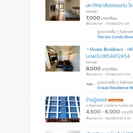
มหาวิทยาลัยขอนแก่น โ
ราคาเช่า
7,000
บาท/เดือน
อพาร์ทเม้นท์ หอพัก ย
07/08/2026 1:29
ดูประกาศอื่น ๆ ในโครง
The Isis Condo Khon
✨𝑶𝒄𝒆𝒂𝒏 𝑹𝒆𝒔𝒊𝒅𝒆𝒏
LineID:0854612454
ราคาเช่า
9,000
บาท/เดือน
07/08/2026 3:03
ดูประกาศอื่น ๆ ในโครง
Ocean Residence Mi
บ้านปูเพลส
UPDATE !
ซ.มิตรภาพ32 ถ.มิตรภาพ ในเมือง เ
4,500 - 6,000
บาท/เด
06/08/2026 4:45
พันสมัยอพาร์ทเม้นท์ (