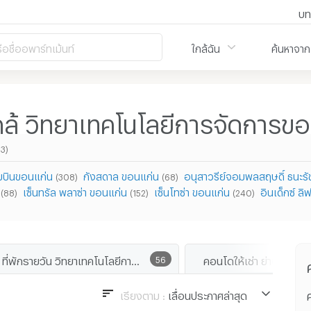
บท
ือชื่ออพาร์ทเม้นท์
ใกล้ฉัน
ค้นหาจาก
กล้ วิทยาเทคโนโลยีการจัดการข
23)
มบินขอนแก่น
กังสดาล ขอนแก่น
อนุสาวรีย์จอมพลสฤษดิ์ ธนะรัช
(308)
(68)
เซ็นทรัล พลาซ่า ขอนแก่น
เซ็นโทซ่า ขอนแก่น
อินเด็กซ์ ล
(88)
(152)
(240)
ที่พักรายวัน วิทยาเทคโนโลยีการจัดการขอนแก่น
56
เรียงตาม :
เลื่อนประกาศล่าสุด
ค