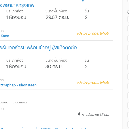
รงพยาบาลกรุงเทพ
ประเภทห้อง
ขนาดพื้นที่ห้อง
ชั้น
1 ห้องนอน
29.67 ตร.ม.
2
่าน วิทยาเทคโนโลยีการจัดการขอนแก่น :
การ
ads by propertyhub
 Kaen
𝒆 - เฟอร์นิเจอร์ครบ พร้อมเข้าอยู่ //สนใจติดต่อ
ประเภทห้อง
ขนาดพื้นที่ห้อง
ชั้น
1 ห้องนอน
30 ตร.ม.
2
การ
ads by propertyhub
ttraphap - Khon Kaen
มืองขอนแก่น ขอนแก่น
ือน
ห่างประมาณ 1.7 กม.
600ม.รพ.ศูนย์ขอนแก่น)(850ม.Go whole sale)